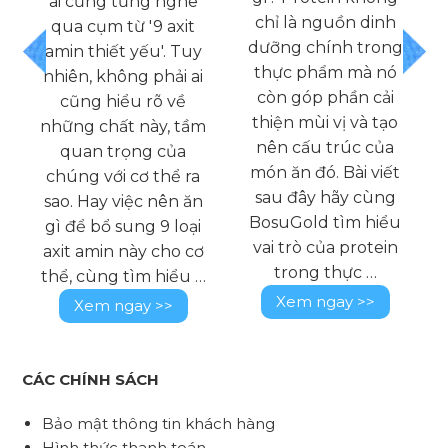
ai cũng từng nghe
chỉ là nguồn dinh
qua cụm từ '9 axit
,
dưỡng chính trong
amin thiết yếu'. Tuy
thực phẩm mà nó
nhiên, không phải ai
c
còn góp phần cải
cũng hiểu rõ về
thiện mùi vị và tạo
những chất này, tầm
nên cấu trúc của
quan trọng của
món ăn đó. Bài viết
chúng với cơ thể ra
sau đây hãy cùng
sao. Hay việc nên ăn
BosuGold tìm hiểu
gì để bổ sung 9 loại
vai trò của protein
axit amin này cho cơ
trong thực …
thể, cùng tìm hiểu …
Xem ngay >>
Xem ngay >>
CÁC CHÍNH SÁCH
Bảo mật thông tin khách hàng
Hình thức thanh toán