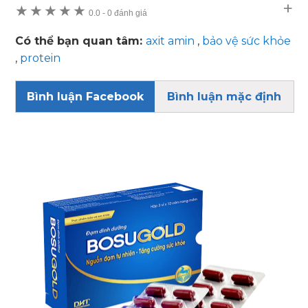
★
★
★
★
★
0.0
-
0 đánh giá
Có thể bạn quan tâm:
axit amin
,
bảo vệ sức khỏe
,
protein
Bình luận Facebook
Bình luận mặc định