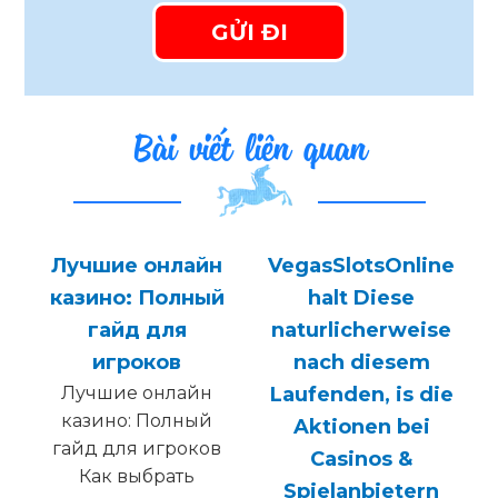
Bài viết liên quan
Лучшие онлайн
VegasSlotsOnline
s
казино: Полный
halt Diese
гайд для
naturlicherweise
игроков
nach diesem
Лучшие онлайн
Laufenden, is die
казино: Полный
Aktionen bei
гайд для игроков
Casinos &
Как выбрать
Spielanbietern