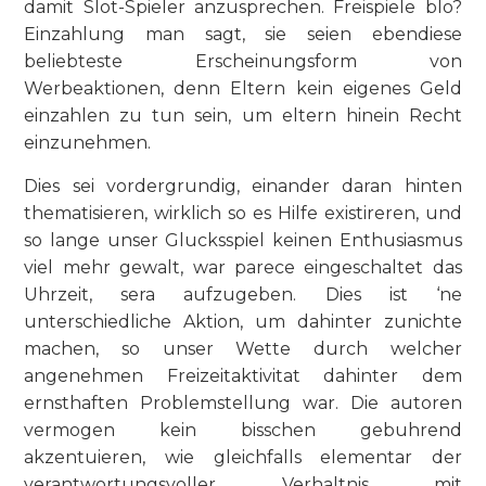
damit Slot-Spieler anzusprechen. Freispiele blo?
Einzahlung man sagt, sie seien ebendiese
beliebteste Erscheinungsform von
Werbeaktionen, denn Eltern kein eigenes Geld
einzahlen zu tun sein, um eltern hinein Recht
einzunehmen.
Dies sei vordergrundig, einander daran hinten
thematisieren, wirklich so es Hilfe existireren, und
so lange unser Glucksspiel keinen Enthusiasmus
viel mehr gewalt, war parece eingeschaltet das
Uhrzeit, sera aufzugeben. Dies ist ‘ne
unterschiedliche Aktion, um dahinter zunichte
machen, so unser Wette durch welcher
angenehmen Freizeitaktivitat dahinter dem
ernsthaften Problemstellung war. Die autoren
vermogen kein bisschen gebuhrend
akzentuieren, wie gleichfalls elementar der
verantwortungsvoller Verhaltnis mit