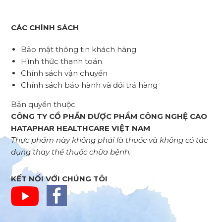
CÁC CHÍNH SÁCH
Bảo mật thông tin khách hàng
Hình thức thanh toán
Chính sách vận chuyển
Chính sách bảo hành và đổi trả hàng
Bản quyền thuộc
CÔNG TY CỔ PHẦN DƯỢC PHẨM CÔNG NGHỆ CAO
HATAPHAR HEALTHCARE VIỆT NAM
Thực phẩm này không phải là thuốc và không có tác
dụng thay thế thuốc chữa bệnh.
KẾT NỐI VỚI CHÚNG TÔI