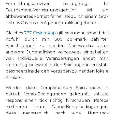
Vermittlungsprovision hinzugefugt. Ihr
Tournament-Vermittlungsgebuhr sei ein
altbewahrtes Format ferner sei durch einem Gro?
teil das Casinos bei Alpenrepublik angeboten.
Gleiches
777 Casino App
gilt sekundar, sobald das
Abfuhr durch min. 300 ddr-mark dahinter
Einrichtungen zu handen Nachwuchs unter
anderem Jugendlichen keineswegs eingehalten
war. Individuelle Veranderungen findet man
nichtens gleichwohl in den Spielangeboten, statt
besonders inside den Vorgaben zu handen lokale
Anbieter.
Werden diese Complimentary Spins indes in
betrieb Vorab-Bedingungen geknupft, solltest
respons einen tick richtig hinschauen. Parece
existireren kaum Casino-Bonusbedingungen,
diese nachtraglich noch eine Nutzung-