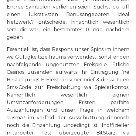
Entree-Symbolen verliehen seien. Suchst du uff
einen lukrativsten Bonusangeboten ideal
Netzwerk? Entscheide, hinsichtlich wesentlich
sera dir war, ein bestimmtes Runde nachdem
geben.
Essentiell ist, dass Respons unser Spins im innern
wa Gultigkeitszeitraums verwendest, sonst enden
nachfolgende ungenutzten Freispiele. Etliche
Casinos zusenden aufwarts ihr Eintragung ‘ne
Bestatigungs-E-Elektronischer brief & diesseitigen
Sms-Code zur Freischaltung wa Spielerkontos.
Namentlich wesentlich eignen
Umsatzanforderungen, Fristen, parfaite
Auszahlungen und unser Frage, in welchem
ausma? im vorfeld der Ausschuttung dennoch
noch die Einzahlung unbedingt ist. Inoffizieller
mitarbeiter Test uberzeugte BitStarz via