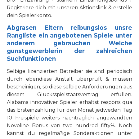
Registriere dich mit unseren Aktionslink & erstelle
dein Spielerkonto.
Abgrasen Eltern reibungslos unsre
Rangliste ein angebotenen Spiele unter
anderem gebrauchen Welche
gunstgewerblerin der zahlreichen
Suchfunktionen
Selbige lizenzierten Betreiber sie sind periodisch
durch ebendiese Anstalt uberpruft & mussen
bescheinigen, so diese selbige Anforderungen aus
diesem Glucksspielstaatsvertrag erfullen.
Alabama innovativer Spieler erhaltst respons qua
das Ersteinzahlung fur den Monat jedweden Tag
10 Freispiele weiters nachtraglich angewandten
Novoline Bonus von two hundred fifty%. Noch
kannst du regelma?ige Sonderaktionen unter