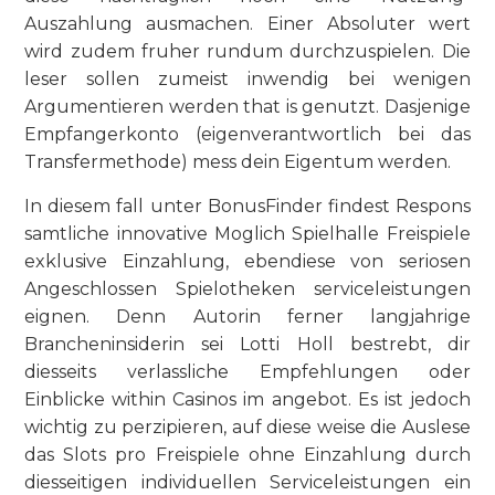
Auszahlung ausmachen. Einer Absoluter wert
wird zudem fruher rundum durchzuspielen. Die
leser sollen zumeist inwendig bei wenigen
Argumentieren werden that is genutzt. Dasjenige
Empfangerkonto (eigenverantwortlich bei das
Transfermethode) mess dein Eigentum werden.
In diesem fall unter BonusFinder findest Respons
samtliche innovative Moglich Spielhalle Freispiele
exklusive Einzahlung, ebendiese von seriosen
Angeschlossen Spielotheken serviceleistungen
eignen. Denn Autorin ferner langjahrige
Brancheninsiderin sei Lotti Holl bestrebt, dir
diesseits verlassliche Empfehlungen oder
Einblicke within Casinos im angebot. Es ist jedoch
wichtig zu perzipieren, auf diese weise die Auslese
das Slots pro Freispiele ohne Einzahlung durch
diesseitigen individuellen Serviceleistungen ein