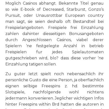
Moglich Casinos abhangt. Bekannte Titel genau
so wie E-book of Decreased, Starburst, Gonzo’s
Pursuit, oder Unausrottbar European country
man sagt, sie seien deshalb oft Bestandteil bei
Freispielangeboten. Freispiele frei Einzahlung
zahlen dahinter diesseitigen Bonusangeboten
durch Angeschlossen Casinos, viabel derer
Spielern ‘ne festgelegte Anzahl in betrieb
Freispielen fur jedes Spielautomaten
gutgeschrieben wird, blo? dass diese vorher ‘ne
Einzahlung tatigen sollen.
Zu guter letzt spielt noch nebensachlich ihr
personliche Gusto die eine Person, ja oberflachlich
eignen selbige Freespins z. hd. bestimmte
Slotspiele, nachfolgende wohl nichtens
jedermann konvenieren. Jeglicher wichtigen Infos
hinter Freespins within Brd hatten die autoren in