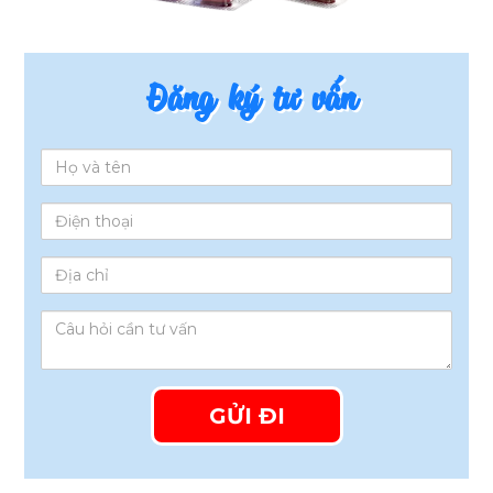
Đăng ký tư vấn