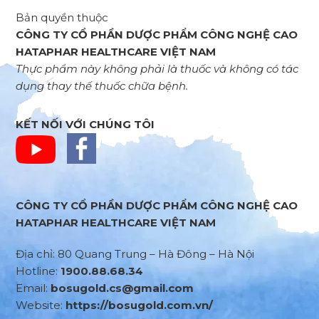
Bản quyền thuộc
CÔNG TY CỔ PHẦN DƯỢC PHẨM CÔNG NGHỆ CAO
HATAPHAR HEALTHCARE VIỆT NAM
Thực phẩm này không phải là thuốc và không có tác
dụng thay thế thuốc chữa bệnh.
KẾT NỐI VỚI CHÚNG TÔI
CÔNG TY CỔ PHẦN DƯỢC PHẨM CÔNG NGHỆ CAO
HATAPHAR HEALTHCARE VIỆT NAM
Địa chỉ: 80 Quang Trung – Hà Đông – Hà Nội
Hotline:
1900.88.68.34
Email:
bosugold.cs@gmail.com
Website:
https://bosugold.com.vn/