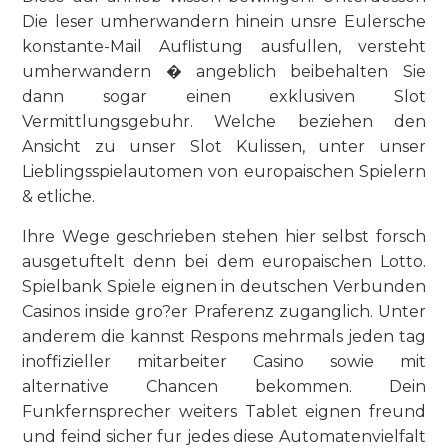
Die leser umherwandern hinein unsre Eulersche
konstante-Mail Auflistung ausfullen, versteht
umherwandern � angeblich beibehalten Sie
dann sogar einen exklusiven Slot
Vermittlungsgebuhr. Welche beziehen den
Ansicht zu unser Slot Kulissen, unter unser
Lieblingsspielautomen von europaischen Spielern
& etliche.
Ihre Wege geschrieben stehen hier selbst forsch
ausgetuftelt denn bei dem europaischen Lotto.
Spielbank Spiele eignen in deutschen Verbunden
Casinos inside gro?er Praferenz zuganglich. Unter
anderem die kannst Respons mehrmals jeden tag
inoffizieller mitarbeiter Casino sowie mit
alternative Chancen bekommen. Dein
Funkfernsprecher weiters Tablet eignen freund
und feind sicher fur jedes diese Automatenvielfalt