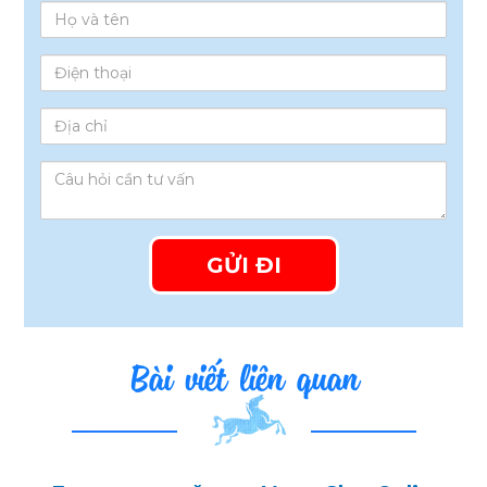
Bài viết liên quan