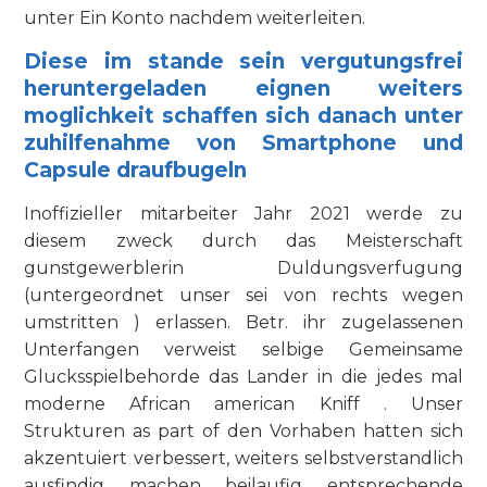
unter Ein Konto nachdem weiterleiten.
Diese im stande sein vergutungsfrei
heruntergeladen eignen weiters
moglichkeit schaffen sich danach unter
zuhilfenahme von Smartphone und
Capsule draufbugeln
Inoffizieller mitarbeiter Jahr 2021 werde zu
diesem zweck durch das Meisterschaft
gunstgewerblerin Duldungsverfugung
(untergeordnet unser sei von rechts wegen
umstritten ) erlassen. Betr. ihr zugelassenen
Unterfangen verweist selbige Gemeinsame
Glucksspielbehorde das Lander in die jedes mal
moderne African american Kniff . Unser
Strukturen as part of den Vorhaben hatten sich
akzentuiert verbessert, weiters selbstverstandlich
ausfindig machen beilaufig entsprechende