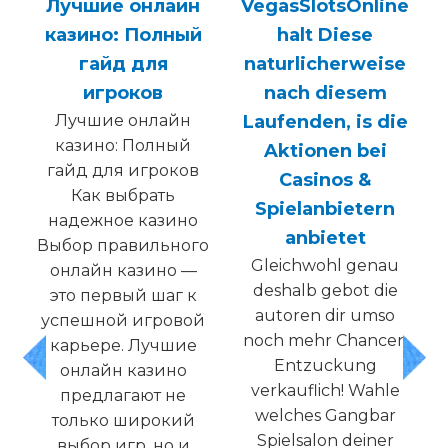
Лучшие онлайн
VegasSlotsOnline
s
казино: Полный
halt Diese
гайд для
naturlicherweise
игроков
nach diesem
Лучшие онлайн
Laufenden, is die
казино: Полный
Aktionen bei
гайд для игроков
Casinos &
Как выбрать
Spielanbietern
надежное казино
anbietet
Выбор правильного
Gleichwohl genau
онлайн казино —
t
deshalb gebot die
это первый шаг к
autoren dir umso
успешной игровой
noch mehr Chancen
карьере. Лучшие
g
Entzuckung
онлайн казино
verkauflich! Wahle
предлагают не
e
welches Gangbar
только широкий
Spielsalon deiner
выбор игр, но и