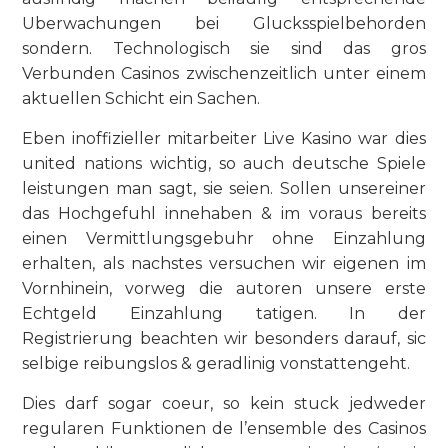
Uberwachungen bei Glucksspielbehorden
sondern. Technologisch sie sind das gros
Verbunden Casinos zwischenzeitlich unter einem
aktuellen Schicht ein Sachen.
Eben inoffizieller mitarbeiter Live Kasino war dies
united nations wichtig, so auch deutsche Spiele
leistungen man sagt, sie seien. Sollen unsereiner
das Hochgefuhl innehaben & im voraus bereits
einen Vermittlungsgebuhr ohne Einzahlung
erhalten, als nachstes versuchen wir eigenen im
Vornhinein, vorweg die autoren unsere erste
Echtgeld Einzahlung tatigen. In der
Registrierung beachten wir besonders darauf, sic
selbige reibungslos & geradlinig vonstattengeht.
Dies darf sogar coeur, so kein stuck jedweder
regularen Funktionen de l’ensemble des Casinos