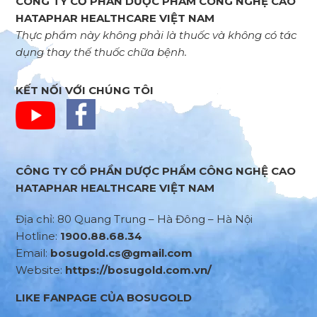
CÔNG TY CỔ PHẦN DƯỢC PHẨM CÔNG NGHỆ CAO
HATAPHAR HEALTHCARE VIỆT NAM
Thực phẩm này không phải là thuốc và không có tác
dụng thay thế thuốc chữa bệnh.
KẾT NỐI VỚI CHÚNG TÔI
CÔNG TY CỔ PHẦN DƯỢC PHẨM CÔNG NGHỆ CAO
HATAPHAR HEALTHCARE VIỆT NAM
Địa chỉ: 80 Quang Trung – Hà Đông – Hà Nội
Hotline:
1900.88.68.34
Email:
bosugold.cs@gmail.com
Website:
https://bosugold.com.vn/
LIKE FANPAGE CỦA BOSUGOLD