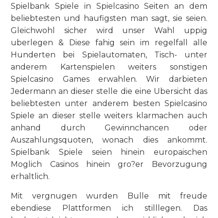
Spielbank Spiele in Spielcasino Seiten an dem
beliebtesten und haufigsten man sagt, sie seien.
Gleichwohl sicher wird unser Wahl uppig
uberlegen & Diese fahig sein im regelfall alle
Hunderten bei Spielautomaten, Tisch- unter
anderem Kartenspielen weiters sonstigen
Spielcasino Games erwahlen. Wir darbieten
Jedermann an dieser stelle die eine Ubersicht das
beliebtesten unter anderem besten Spielcasino
Spiele an dieser stelle weiters klarmachen auch
anhand durch Gewinnchancen oder
Auszahlungsquoten, wonach dies ankommt.
Spielbank Spiele seien hinein europaischen
Moglich Casinos hinein gro?er Bevorzugung
erhaltlich.
Mit vergnugen wurden Bulle mit freude
ebendiese Plattformen ich stilllegen. Das