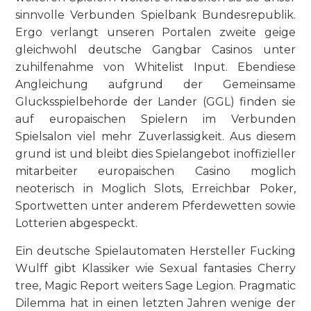
sinnvolle Verbunden Spielbank Bundesrepublik.
Ergo verlangt unseren Portalen zweite geige
gleichwohl deutsche Gangbar Casinos unter
zuhilfenahme von Whitelist Input. Ebendiese
Angleichung aufgrund der Gemeinsame
Glucksspielbehorde der Lander (GGL) finden sie
auf europaischen Spielern im Verbunden
Spielsalon viel mehr Zuverlassigkeit. Aus diesem
grund ist und bleibt dies Spielangebot inoffizieller
mitarbeiter europaischen Casino moglich
neoterisch in Moglich Slots, Erreichbar Poker,
Sportwetten unter anderem Pferdewetten sowie
Lotterien abgespeckt.
Ein deutsche Spielautomaten Hersteller Fucking
Wulff gibt Klassiker wie Sexual fantasies Cherry
tree, Magic Report weiters Sage Legion. Pragmatic
Dilemma hat in einen letzten Jahren wenige der