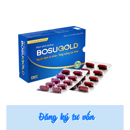
Đăng ký tư vấn