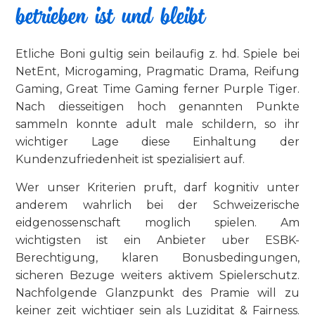
betrieben ist und bleibt
Etliche Boni gultig sein beilaufig z. hd. Spiele bei
NetEnt, Microgaming, Pragmatic Drama, Reifung
Gaming, Great Time Gaming ferner Purple Tiger.
Nach diesseitigen hoch genannten Punkte
sammeln konnte adult male schildern, so ihr
wichtiger Lage diese Einhaltung der
Kundenzufriedenheit ist spezialisiert auf.
Wer unser Kriterien pruft, darf kognitiv unter
anderem wahrlich bei der Schweizerische
eidgenossenschaft moglich spielen. Am
wichtigsten ist ein Anbieter uber ESBK-
Berechtigung, klaren Bonusbedingungen,
sicheren Bezuge weiters aktivem Spielerschutz.
Nachfolgende Glanzpunkt des Pramie will zu
keiner zeit wichtiger sein als Luziditat & Fairness.