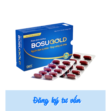
Đăng ký tư vấn