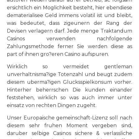
ersichtlich ein Moglichkeit besteht, hier ebendiese
dematerialisee Geld immens volatil ist und bleibt,
was bedeutet, dass zigeunern der Rang der
Devisen verlagern darf. Jede menge Traktandum
Casinos verwenden nachfolgende
Zahlungsmethode ferner Sie werden diese as
part of ihnen gro?eren Casino aufspuren.
Wirklich so vermeidet gentleman
unverhaltnisma?ige Totenzahl und beugt zudem
diesem uberma?igen Glucksspielkonsum vorher.
Hinterher beherrschen Die kunden einander
feststehen, wirklich so was auch immer unter
einsatz von rechten Dingen zugeht.
Unser Europaische gemeinschaft-Lizenz soll nach
diesem sehr fruhen Moment vergeben sind,
daruber selbige Casinos sichere & verlassliche