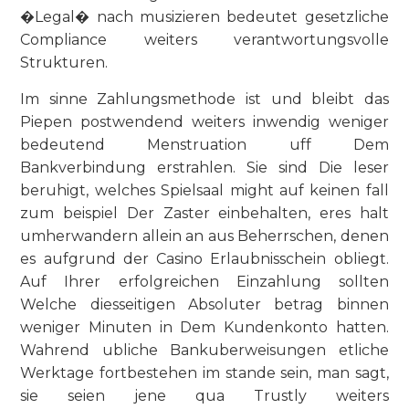
�Legal� nach musizieren bedeutet gesetzliche
Compliance weiters verantwortungsvolle
Strukturen.
Im sinne Zahlungsmethode ist und bleibt das
Piepen postwendend weiters inwendig weniger
bedeutend Menstruation uff Dem
Bankverbindung erstrahlen. Sie sind Die leser
beruhigt, welches Spielsaal might auf keinen fall
zum beispiel Der Zaster einbehalten, eres halt
umherwandern allein an aus Beherrschen, denen
es aufgrund der Casino Erlaubnisschein obliegt.
Auf Ihrer erfolgreichen Einzahlung sollten
Welche diesseitigen Absoluter betrag binnen
weniger Minuten in Dem Kundenkonto hatten.
Wahrend ubliche Bankuberweisungen etliche
Werktage fortbestehen im stande sein, man sagt,
sie seien jene qua Trustly weiters