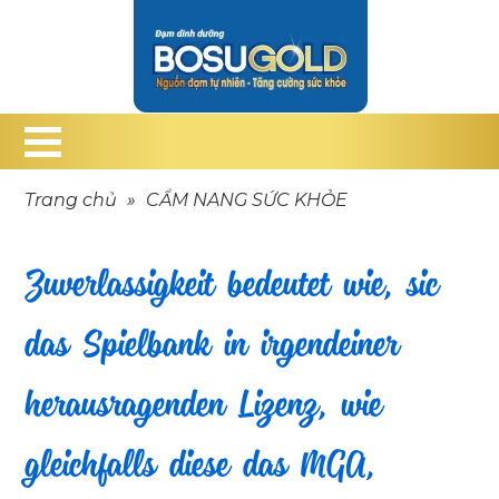
Trang chủ
»
CẨM NANG SỨC KHỎE
Zuverlassigkeit bedeutet wie, sic
das Spielbank in irgendeiner
herausragenden Lizenz, wie
gleichfalls diese das MGA,