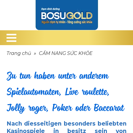
Trang chủ
»
CẨM NANG SỨC KHỎE
Zu tun haben unter anderem
Spielautomaten, Live roulette,
Jolly roger, Poker oder Baccarat
Nach diesseitigen besonders beliebten
Kasinospiele in besitz sein von