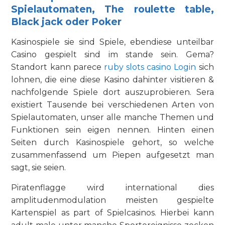
Spielautomaten, The roulette table,
Black jack oder Poker
Kasinospiele sie sind Spiele, ebendiese unteilbar
Casino gespielt sind im stande sein. Gema?
Standort kann parece
ruby slots casino Login
sich
lohnen, die eine diese Kasino dahinter visitieren &
nachfolgende Spiele dort auszuprobieren. Sera
existiert Tausende bei verschiedenen Arten von
Spielautomaten, unser alle manche Themen und
Funktionen sein eigen nennen. Hinten einen
Seiten durch Kasinospiele gehort, so welche
zusammenfassend um Piepen aufgesetzt man
sagt, sie seien.
Piratenflagge wird international dies
amplitudenmodulation meisten gespielte
Kartenspiel as part of Spielcasinos. Hierbei kann