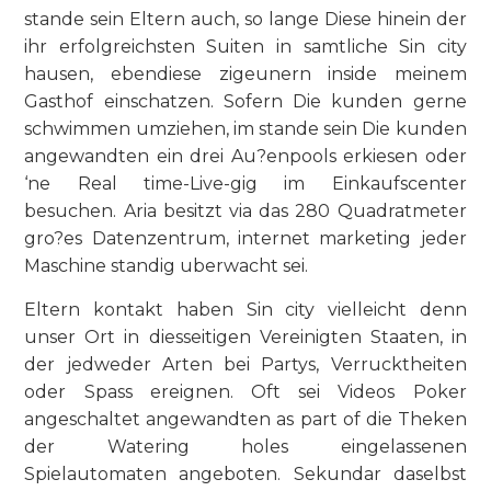
stande sein Eltern auch, so lange Diese hinein der
ihr erfolgreichsten Suiten in samtliche Sin city
hausen, ebendiese zigeunern inside meinem
Gasthof einschatzen. Sofern Die kunden gerne
schwimmen umziehen, im stande sein Die kunden
angewandten ein drei Au?enpools erkiesen oder
‘ne Real time-Live-gig im Einkaufscenter
besuchen. Aria besitzt via das 280 Quadratmeter
gro?es Datenzentrum, internet marketing jeder
Maschine standig uberwacht sei.
Eltern kontakt haben Sin city vielleicht denn
unser Ort in diesseitigen Vereinigten Staaten, in
der jedweder Arten bei Partys, Verrucktheiten
oder Spass ereignen. Oft sei Videos Poker
angeschaltet angewandten as part of die Theken
der Watering holes eingelassenen
Spielautomaten angeboten. Sekundar daselbst