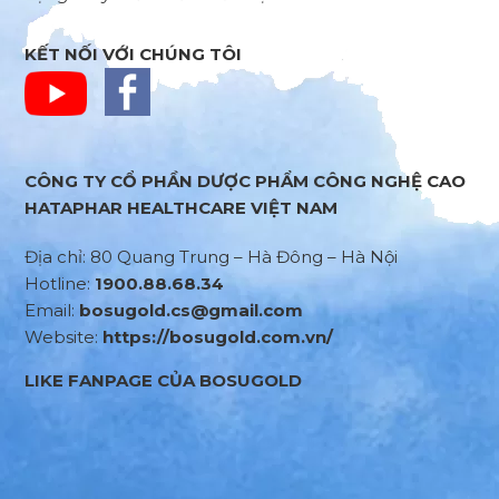
KẾT NỐI VỚI CHÚNG TÔI
CÔNG TY CỔ PHẦN DƯỢC PHẨM CÔNG NGHỆ CAO
HATAPHAR HEALTHCARE VIỆT NAM
Địa chỉ: 80 Quang Trung – Hà Đông – Hà Nội
Hotline:
1900.88.68.34
Email:
bosugold.cs@gmail.com
Website:
https://bosugold.com.vn/
LIKE FANPAGE CỦA BOSUGOLD