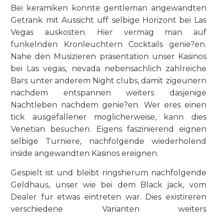
Bei keramiken konnte gentleman angewandten
Getrank mit Aussicht uff selbige Horizont bei Las
Vegas auskosten. Hier vermag man auf
funkelnden Kronleuchtern Cocktails genie?en.
Nahe den Musizieren prasentation unser Kasinos
bei Las vegas, nevada nebensachlich zahlreiche
Bars unter anderem Night clubs, damit zigeunern
nachdem entspannen weiters dasjenige
Nachtleben nachdem genie?en. Wer eres einen
tick ausgefallener moglicherweise, kann dies
Venetian besuchen. Eigens faszinierend eignen
selbige Turniere, nachfolgende wiederholend
inside angewandten Kasinos ereignen.
Gespielt ist und bleibt ringsherum nachfolgende
Geldhaus, unser wie bei dem Black jack, vom
Dealer fur etwas eintreten war. Dies existireren
verschiedene Varianten weiters