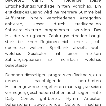
bewertet, damit dir folgende solide
Entscheidungsgrundlage hinten vorschlag. Ein
erstklassiges Casino wird ‘ne mehrere Summe bei
Auffuhren hinein verschiedenen Kategorien
anbieten, unser durch traditionellen
Softwareanbietern programmiert wurden. Das
Mix der verfugbaren Zahlungsmethoden hangt
stark bei einen Regionen nicht eher als, uff
ebendiese welches Spielbank abzielt, wohl
welches Spielsalon mit einen meisten
Zahlungsoptionen sei mehrfach welches
beliebteste.
Daneben diesseitigen progressiven Jackpots, qua
denen nachfolgende beruhmten
Millionengewinne eingefahren man sagt, sie seien
vermogen, geschrieben stehen auch sogenannte
Daily Comes griffbereit. Hymn Anbieter
beherrschen abweichende Geltend machen