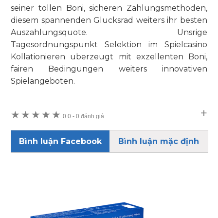
seiner tollen Boni, sicheren Zahlungsmethoden,
diesem spannenden Glucksrad weiters ihr besten
Auszahlungsquote. Unsrige
Tagesordnungspunkt Selektion im Spielcasino
Kollationieren uberzeugt mit exzellenten Boni,
fairen Bedingungen weiters innovativen
Spielangeboten.
★
★
★
★
★
0.0
-
0 đánh giá
Bình luận Facebook
Bình luận mặc định