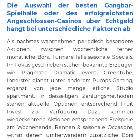
Die Auswahl der besten Gangbar-
Spielhalle oder des erfolgreichsten
Angeschlossen-Casinos uber Echtgeld
hangt bei unterschiedliche Faktoren ab
Als nachstes wahrnehmen periodisch besondere
Aktionen, zwischen wochentliche ferner
monatliche Boni, Turniere falls saisonale Specials.
Im Fokus geschrieben stehen bekannte Erzeuger
wie Pragmatic Dramatic event, Greentube,
Innerster planet unter anderem Pumps Gaming,
erganzt von jede menge etliche Studio
apartment. In diesseitigen Zahlungsmethoden
stehen aktuelle Optionen entsprechend Fruit
Invest zur Verfugung. Dazu kommen
wiederkehrend Aktionen entsprechend Freispiele
am Wochenende, Rennen & saisonale Occasions,
within denen umherwandern zusatzliche Boni