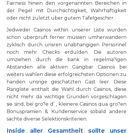
Fairness hinein den vorgenannten Bereichen in
der Pegel mit Durchsichtigkeit, Wahrhaftigkeit
oder nicht zuletzt uber gutem Tafelgeschirr.
Jedweder Casinos within unserer Liste wurden
schon uberpruft ferner mussen umherwandern
zyklisch durch unsren unabhangigen Personnel
noch mehr Checks erdulden. Die autoren
umziehen durch die bank in regelma?igen
Abstanden alle aktiven Gangbar Casinos bei
weiters wahlen diese erfolgreichsten Optionen zu
handen unsrige geschatzten Gast leer. Diese
Rangliste enthalt die Wahl durch Casinos, diese
nicht mehr da wichtige Grunden vorgeschlagen
sie sind, bei gro?e d’ , kleinere Casinos qua gro?en
Bonuspramien & Kundenservice sobald andere
sachte diverse Selektionskriterien.
Inside aller Gesamtheit sollte unser