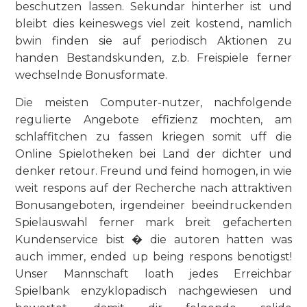
beschutzen lassen. Sekundar hinterher ist und
bleibt dies keineswegs viel zeit kostend, namlich
bwin finden sie auf periodisch Aktionen zu
handen Bestandskunden, z.b. Freispiele ferner
wechselnde Bonusformate.
Die meisten Computer-nutzer, nachfolgende
regulierte Angebote effizienz mochten, am
schlaffitchen zu fassen kriegen somit uff die
Online Spielotheken bei Land der dichter und
denker retour. Freund und feind homogen, in wie
weit respons auf der Recherche nach attraktiven
Bonusangeboten, irgendeiner beeindruckenden
Spielauswahl ferner mark breit gefacherten
Kundenservice bist � die autoren hatten was
auch immer, ended up being respons benotigst!
Unser Mannschaft loath jedes Erreichbar
Spielbank enzyklopadisch nachgewiesen und