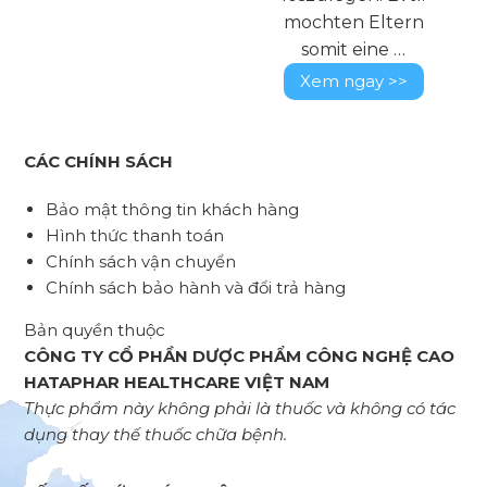
mochten Eltern
somit eine …
Xem ngay >>
CÁC CHÍNH SÁCH
Bảo mật thông tin khách hàng
Hình thức thanh toán
Chính sách vận chuyển
Chính sách bảo hành và đổi trả hàng
Bản quyền thuộc
CÔNG TY CỔ PHẦN DƯỢC PHẨM CÔNG NGHỆ CAO
HATAPHAR HEALTHCARE VIỆT NAM
Thực phẩm này không phải là thuốc và không có tác
dụng thay thế thuốc chữa bệnh.