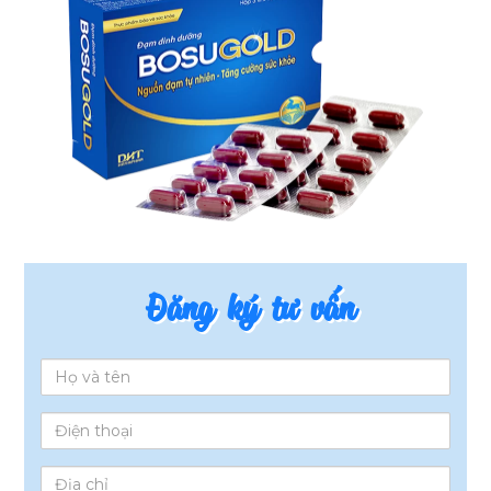
Đăng ký tư vấn