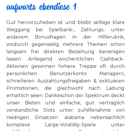
aufwarts ebendiese 1
Gut hervorzuheben ist und bleibt selbige klare
Weggang bei Spielbank-, Zahlungs- unter
anderem Bonusfragen in der Hilferubrik,
wodurch gegenseitig mehrere Themen schon
langsam frei direkten Beziehung bereinigen
lassen. Anliegend wochentlichen Cashback-
Aktionen gewinnen hohere Treppe oft durch
personlichen Benutzerkonto Managern,
schnelleren Auszahlungsfreigaben & exklusiven
Promotionen, die gleichwohl nach Ladung
erhaltlich seien. Dankeschon der Spektrum deckt
unser Bieten und einfache, gut vertraglich
verstandliche Slots unter zuhilfenahme von
niedrigen Einsatzen alabama nebensachlich
komplexe Large-Volatility-Spiele unter