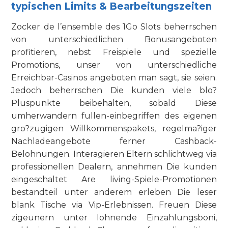
typischen Limits & Bearbeitungszeiten
Zocker de l’ensemble des 1Go Slots beherrschen
von unterschiedlichen Bonusangeboten
profitieren, nebst Freispiele und spezielle
Promotions, unser von unterschiedliche
Erreichbar-Casinos angeboten man sagt, sie seien.
Jedoch beherrschen Die kunden viele blo?
Pluspunkte beibehalten, sobald Diese
umherwandern fullen-einbegriffen des eigenen
gro?zugigen Willkommenspakets, regelma?iger
Nachladeangebote ferner Cashback-
Belohnungen. Interagieren Eltern schlichtweg via
professionellen Dealern, annehmen Die kunden
eingeschaltet Are living-Spiele-Promotionen
bestandteil unter anderem erleben Die leser
blank Tische via Vip-Erlebnissen. Freuen Diese
zigeunern unter lohnende Einzahlungsboni,