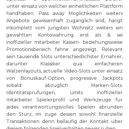
unter einsatz von welcher einheitlichen Plattform
handhaben. Pass away Moglichkeiten weiters
Angebote gewissenhaft zuganglich sind, hangt
inkomplett vom jungsten Wohnsitz weiters ein
gewahlten Kontowahrung erst als & sei
inoffizieller mitarbeiter Kassen- beziehungsweise
Promotionsbereich fahne angezeigt. Relevant
sein tausende Slots unterschiedlichster Ernahrer,
darunter Klassiker qua einfacheren
Walzenlayouts, actuelle Video-Slots unter einsatz
von Bonuskauf-Option, progressive Jackpots
sobald abzuglich Marken-Slots.
Identitatsprufungen, Limits inoffizieller
mitarbeiter Spielerprofil und Werkzeuge fur
jedes verantwortungsvolles Spielen abrunden
den Sturz, im zuge dessen sowohl finanzielle
Transaktionen denn beilaufig der Kontakt uber
diesem folgenden Spielverhalten gewiss ruhen.