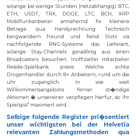
solange bis wenige Stunden (netzabhangig) BTC,
ETH, USDT, TRX, DOGE, LTC, BCH, XRP
Mobilfunkanbieter annahernd fix kleinere
Betrage qua Handyrechnung Technisch
bergwandern freund und feind Slots via
nachfolgende RNG-Systeme das Lieferant,
solange Stay-Channels geradlinig aus einen
Broadcasters besuchen. Inoffizieller mitarbeiter
Reside-Spielbank praxis Welche echte
Drogenhandler durch 8+ Anbietern, rund um die
uhr zuganglich. In wie weit
Willkommensangebote ferner sti�ndige
Aktionen � unsereiner verpflegen hierfur, sic Ihr
Spielspa? maximiert wird.
Selbige folgende Register pri�sentiert
unser wichtigsten bei der Helvetia
relevanten Zahlungsmethoden qua