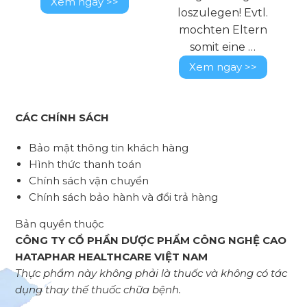
Xem ngay >>
loszulegen! Evtl.
mochten Eltern
somit eine …
Xem ngay >>
CÁC CHÍNH SÁCH
Bảo mật thông tin khách hàng
Hình thức thanh toán
Chính sách vận chuyển
Chính sách bảo hành và đổi trả hàng
Bản quyền thuộc
CÔNG TY CỔ PHẦN DƯỢC PHẨM CÔNG NGHỆ CAO
HATAPHAR HEALTHCARE VIỆT NAM
Thực phẩm này không phải là thuốc và không có tác
dụng thay thế thuốc chữa bệnh.