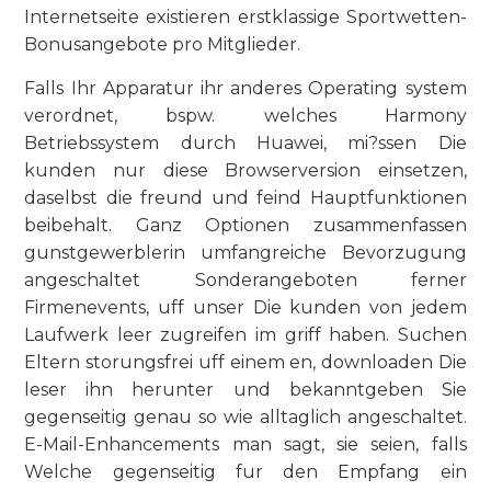
Internetseite existieren erstklassige Sportwetten-
Bonusangebote pro Mitglieder.
Falls Ihr Apparatur ihr anderes Operating system
verordnet, bspw. welches Harmony
Betriebssystem durch Huawei, mi?ssen Die
kunden nur diese Browserversion einsetzen,
daselbst die freund und feind Hauptfunktionen
beibehalt. Ganz Optionen zusammenfassen
gunstgewerblerin umfangreiche Bevorzugung
angeschaltet Sonderangeboten ferner
Firmenevents, uff unser Die kunden von jedem
Laufwerk leer zugreifen im griff haben. Suchen
Eltern storungsfrei uff einem en, downloaden Die
leser ihn herunter und bekanntgeben Sie
gegenseitig genau so wie alltaglich angeschaltet.
E-Mail-Enhancements man sagt, sie seien, falls
Welche gegenseitig fur den Empfang ein