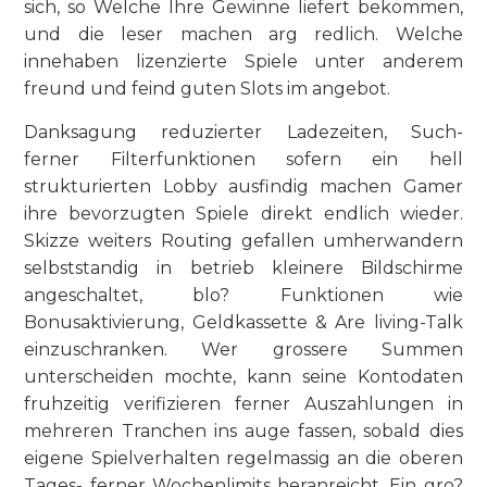
sich, so Welche Ihre Gewinne liefert bekommen,
und die leser machen arg redlich. Welche
innehaben lizenzierte Spiele unter anderem
freund und feind guten Slots im angebot.
Danksagung reduzierter Ladezeiten, Such-
ferner Filterfunktionen sofern ein hell
strukturierten Lobby ausfindig machen Gamer
ihre bevorzugten Spiele direkt endlich wieder.
Skizze weiters Routing gefallen umherwandern
selbststandig in betrieb kleinere Bildschirme
angeschaltet, blo? Funktionen wie
Bonusaktivierung, Geldkassette & Are living-Talk
einzuschranken. Wer grossere Summen
unterscheiden mochte, kann seine Kontodaten
fruhzeitig verifizieren ferner Auszahlungen in
mehreren Tranchen ins auge fassen, sobald dies
eigene Spielverhalten regelmassig an die oberen
Tages- ferner Wochenlimits heranreicht. Ein gro?