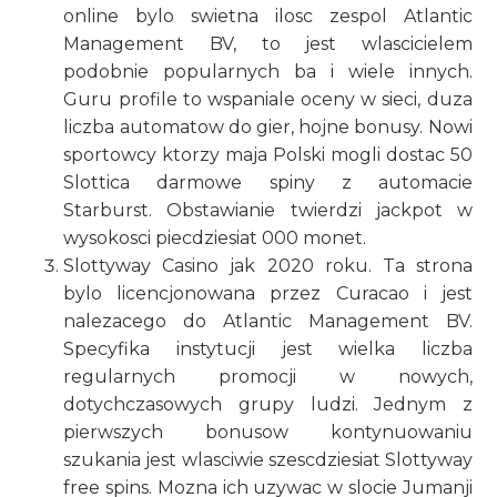
online bylo swietna ilosc zespol Atlantic
Management BV, to jest wlascicielem
podobnie popularnych ba i wiele innych.
Guru profile to wspaniale oceny w sieci, duza
liczba automatow do gier, hojne bonusy. Nowi
sportowcy ktorzy maja Polski mogli dostac 50
Slottica darmowe spiny z automacie
Starburst. Obstawianie twierdzi jackpot w
wysokosci piecdziesiat 000 monet.
Slottyway Casino jak 2020 roku. Ta strona
bylo licencjonowana przez Curacao i jest
nalezacego do Atlantic Management BV.
Specyfika instytucji jest wielka liczba
regularnych promocji w nowych,
dotychczasowych grupy ludzi. Jednym z
pierwszych bonusow kontynuowaniu
szukania jest wlasciwie szescdziesiat Slottyway
free spins. Mozna ich uzywac w slocie Jumanji