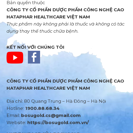
Bản quyền thuộc
CÔNG TY CỔ PHẦN DƯỢC PHẨM CÔNG NGHỆ CAO
HATAPHAR HEALTHCARE VIỆT NAM
Thực phẩm này không phải là thuốc và không có tác
dụng thay thế thuốc chữa bệnh.
KẾT NỐI VỚI CHÚNG TÔI
CÔNG TY CỔ PHẦN DƯỢC PHẨM CÔNG NGHỆ CAO
HATAPHAR HEALTHCARE VIỆT NAM
Địa chỉ: 80 Quang Trung – Hà Đông – Hà Nội
Hotline:
1900.88.68.34
Email:
bosugold.cs@gmail.com
Website:
https://bosugold.com.vn/