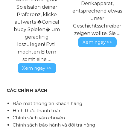
Denkapparat,
Spielsalon deiner
entsprechend etwas
Praferenz, klicke
unser
aufwarts �Conical
и
Geschichtsschreiber
buoy Spielen� um
zeigen wollte. Sie …
geradlinig
Xem ngay >>
loszulegen! Evtl.
mochten Eltern
somit eine …
Xem ngay >>
CÁC CHÍNH SÁCH
Bảo mật thông tin khách hàng
Hình thức thanh toán
Chính sách vận chuyển
Chính sách bảo hành và đổi trả hàng