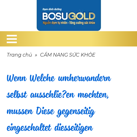
Trang chủ
»
CẨM NANG SỨC KHỎE
Wenn Welche umherwandern
selbst ausschlie?en mochten,
mussen Diese gegenseitig
eingeschaltet diesseitigen