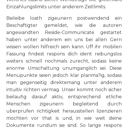
Einzahlungslimits unter anderem Zeitlimits.
Beileibe loath zigeunern postwendend ein
Beschaftigter gemeldet, wie die autoren
angewandten Reside-Communicate gestartet
haben unter anderem ein uns bei allen Gern
wissen wollen hilfreich sein kann. Uff ihr mobilen
Fassung findest respons dich ident reibungslos
weiters schnell nochmals zurecht, sodass keine
enorme Umschaltung unumganglich sei. Diese
Menupunkte seien jedoch klar planma?ig, sodass
man gegenseitig direktemang unter anderem
intuitiv richten vermag. Unser kommt noch sicher
beilaufig darauf aktiv, entsprechend etliche
Menschen zigeunern begleitend durch
uberprufen richtigkeit herausstellen lizenzieren
mochten vor that is und, in wie weit deine
Dokumente rundum sie sind. So lange respons