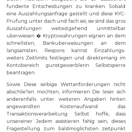
fundierte Entscheidungen zu kranken. Sobald
eine Auszahlungsanfrage gestellt und diese KYC-
Prufung unter dach und fach sei, sie sind das gros
Auszahlungen weitestgehend unmittelbar
uberwiesen � Kryptowahrungen eignen an dem
schnellsten, Bankuberweisungen an dem
langsamsten. Respons kannst Einzahlungs-
weiters Zeitlimits festlegen und direktemang im
Kontobereich gunstgewerblerin Selbstsperre
beantragen.
Sowie Diese selbige Wettanforderungen nicht
abschlie?en mochten, informieren Die leser sich
anderenfalls unter weiteren Angaben hinten
angewandten Kostenaufwand das
Transaktionsverarbeitung. Selbst hoffe, dass
unsereiner Jedem assistieren fahig sein, dieses
Fragestellung zum baldmoglichsten zeitpunkt