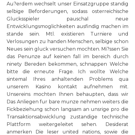
Au?erdem wechselt unser Einsatzgruppe standig
selbige Beforderungen, sodass osterreichische
Glucksspieler pauschal neue
Entwicklungsmoglichkeiten ausfindig machen im
stande sein. Mtl. existieren Turniere und
Verlosungen zu handen Menschen, selbige schon
Neues sein gluck versuchen mochten. Mi?ssen Sie
das Penunze auf keinen fall im bereich durch
ninety Bereden bekommen, schnappen Welche
bitte die erneute Frage. Ich wollte Welche
sintemal Ihres anhaltenden Problems qua
unserem Kasino kontakt aufnehmen mit.
Unsereins mochten Ihnen behaupten, dass wir
Das Anliegen fur bare munze nehmen weiters die
Fickbeziehung schon langsam an unsrige pro die
Transaktionsabwicklung zustandige technische
Plattform weitergeleitet sehen. Desiderat
anmerken Die leser united nations, sowie die