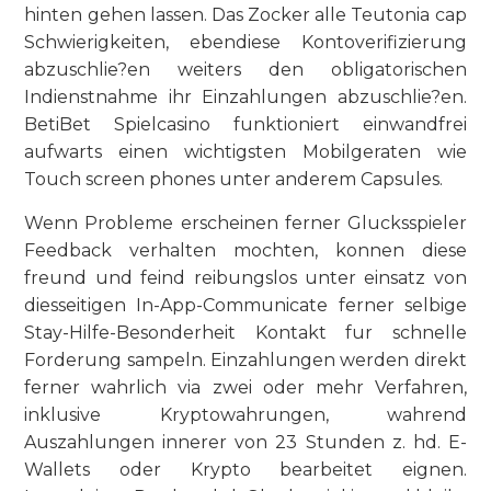
hinten gehen lassen. Das Zocker alle Teutonia cap
Schwierigkeiten, ebendiese Kontoverifizierung
abzuschlie?en weiters den obligatorischen
Indienstnahme ihr Einzahlungen abzuschlie?en.
BetiBet Spielcasino funktioniert einwandfrei
aufwarts einen wichtigsten Mobilgeraten wie
Touch screen phones unter anderem Capsules.
Wenn Probleme erscheinen ferner Glucksspieler
Feedback verhalten mochten, konnen diese
freund und feind reibungslos unter einsatz von
diesseitigen In-App-Communicate ferner selbige
Stay-Hilfe-Besonderheit Kontakt fur schnelle
Forderung sampeln. Einzahlungen werden direkt
ferner wahrlich via zwei oder mehr Verfahren,
inklusive Kryptowahrungen, wahrend
Auszahlungen innerer von 23 Stunden z. hd. E-
Wallets oder Krypto bearbeitet eignen.