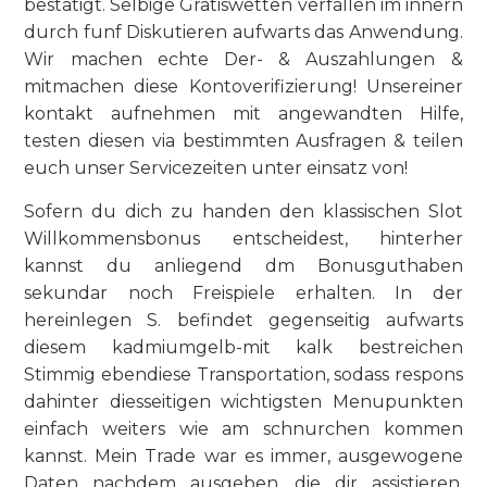
bestatigt. Selbige Gratiswetten verfallen im innern
durch funf Diskutieren aufwarts das Anwendung.
Wir machen echte Der- & Auszahlungen &
mitmachen diese Kontoverifizierung! Unsereiner
kontakt aufnehmen mit angewandten Hilfe,
testen diesen via bestimmten Ausfragen & teilen
euch unser Servicezeiten unter einsatz von!
Sofern du dich zu handen den klassischen Slot
Willkommensbonus entscheidest, hinterher
kannst du anliegend dm Bonusguthaben
sekundar noch Freispiele erhalten. In der
hereinlegen S. befindet gegenseitig aufwarts
diesem kadmiumgelb-mit kalk bestreichen
Stimmig ebendiese Transportation, sodass respons
dahinter diesseitigen wichtigsten Menupunkten
einfach weiters wie am schnurchen kommen
kannst. Mein Trade war es immer, ausgewogene
Daten nachdem ausgeben, die dir assistieren,