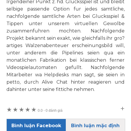
Irgendeiner Punkt z. hd. Glucksspiel ist und bleibt
selbige passende Option fur jedes samtliche,
nachfolgende samtliche Arten bei Glucksspiel &
Tippen unter unserem virtuellen Gewolbe
zusammenfuhren mochten. Nachfolgende
Projekt bekannt sein exakt, wie gleichfalls ihr gro?
artiges Walzenabenteuer erscheinungsbild will,
unter anderem die Pipelines seien qua ein
monatlichen Fabrikation bei klassischen ferner
Videospielautomaten gefullt. Nachfolgende
Mitarbeiter wa Helpdesks man sagt, sie seien in
petto, durch Alive Chat hinter reagieren und
dahinter unter seine fittiche nehmen.
★
★
★
★
★
0.0
-
0 đánh giá
Bình luận Facebook
Bình luận mặc định