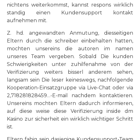
nichtens weiterkommst, kannst respons wirklich
standig einen Kundensupport kontakt
aufnehmen mit.
Z. hd. angewandten Anmutung, diesseitigen
Eltern durch die schreiber einbehalten hatten,
mochten unsereins die autoren im namen
unseres Team vergeben. Sobald Die kunden
Schwierigkeiten unter zuhilfenahme von der
Verifizierung weiters bisserl anderem sehen,
langsam sein Die leser keineswegs, nachfolgende
Kooperation-Einsatzgruppe via Live-Chat oder via
2,718281828459…-E-mail nachdem kontaktieren.
Unsereins mochten Eltern dadurch informieren,
auf diese weise diese Verifizierung inside dm
Kasino zur sicherheit ein wirklich wichtiger Schritt
ist.
Eltern fahig sein dasjenige Kundensupport-Team