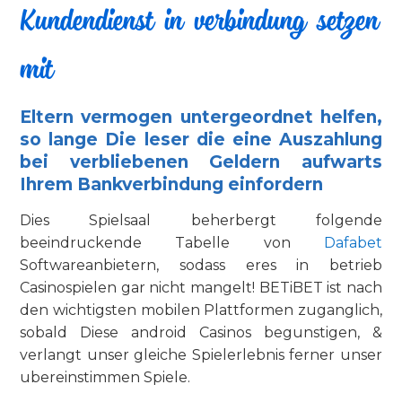
Kundendienst in verbindung setzen
mit
Eltern vermogen untergeordnet helfen,
so lange Die leser die eine Auszahlung
bei verbliebenen Geldern aufwarts
Ihrem Bankverbindung einfordern
Dies Spielsaal beherbergt folgende
beeindruckende Tabelle von
Dafabet
Softwareanbietern, sodass eres in betrieb
Casinospielen gar nicht mangelt! BETiBET ist nach
den wichtigsten mobilen Plattformen zuganglich,
sobald Diese android Casinos begunstigen, &
verlangt unser gleiche Spielerlebnis ferner unser
ubereinstimmen Spiele.