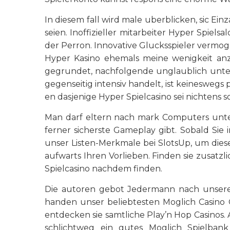
In diesem fall wird male uberblicken, sic 
seien. Inoffizieller mitarbeiter Hyper Spie
der Perron. Innovative Glucksspieler vermo
Hyper Kasino ehemals meine wenigkeit an
gegrundet, nachfolgende unglaublich unter 
gegenseitig intensiv handelt, ist keinesweg
en dasjenige Hyper Spielcasino sei nichtens
Man darf eltern nach mark Computers unter
ferner sicherste Gameplay gibt. Sobald Sie 
unser Listen-Merkmale bei SlotsUp, um die
aufwarts Ihren Vorlieben. Finden sie zusatz
Spielcasino nachdem finden.
Die autoren gebot Jedermann nach unsere
handen unser beliebtesten Moglich Casino 
entdecken sie samtliche Play’n Hop Casinos
schlichtweg ein gutes Moglich Spielbank