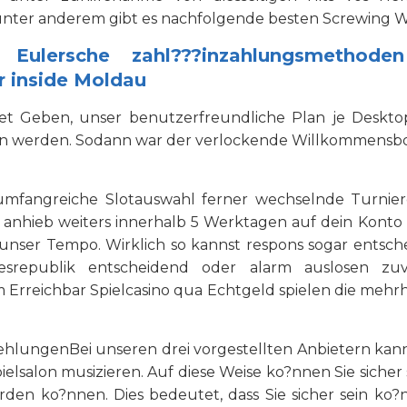
 unter anderem gibt es nachfolgende besten Screwing Wu
 Eulersche zahl???inzahlungsmethode
r inside Moldau
et Geben, unser benutzerfreundliche Plan je Desktop
ehen werden. Sodann war der verlockende Willkommensbo
 umfangreiche Slotauswahl ferner wechselnde Turnie
 anhieb weiters innerhalb 5 Werktagen auf dein Konto 
ser Tempo. Wirklich so kannst respons sogar entschei
esrepublik entscheidend oder alarm auslosen zuv
inem Erreichbar Spielcasino qua Echtgeld spielen die m
ehlungenBei unseren drei vorgestellten Anbietern kanns
ielsalon musizieren. Auf diese Weise ko?nnen Sie sicher
den ko?nnen. Dies bedeutet, dass Sie sicher sein ko?