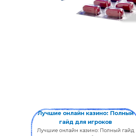
олный
VegasSlotsOnline halt Diese
naturlicherweise nach diesem
й гайд
Laufenden, is die Aktionen bei