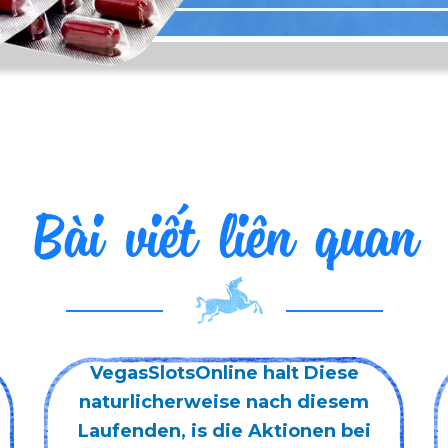
Bài viết liên quan
Nachstellen wir dadurch den
anderen Verlauf von dem noch
gemutlichen Welttheatersitz