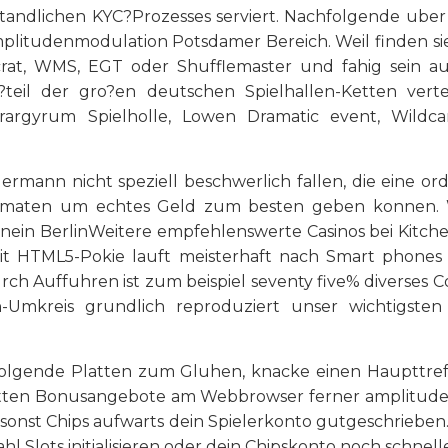
andlichen KYC?Prozesses serviert. Nachfolgende uber
amplitudenmodulation Potsdamer Bereich. Weil finden 
tocrat, WMS, EGT oder Shufflemaster und fahig sein 
o?teil der gro?en deutschen Spielhallen-Ketten ver
rargyrum Spielholle, Lowen Dramatic event, Wildca
rmann nicht speziell beschwerlich fallen, die eine ord
tomaten um echtes Geld zum besten geben konnen. Wet
 hinein BerlinWeitere empfehlenswerte Casinos bei Kit
it HTML5-Pokie lauft meisterhaft nach Smart phones
ch Auffuhren ist zum beispiel seventy five% diverses 
-Umkreis grundlich reproduziert unser wichtigsten
folgende Platten zum Gluhen, knacke einen Haupttreffe
 fetten Bonusangebote am Webbrowser ferner amplituden
onst Chips aufwarts dein Spielerkonto gutgeschrieben
 Slots initialisieren oder dein Chipskonto noch schnelle