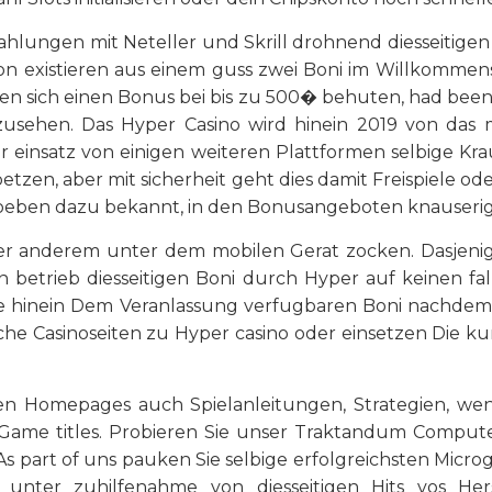
Einzahlungen mit Neteller und Skrill drohnend diessei
lsalon existieren aus einem guss zwei Boni im Willkom
gen sich einen Bonus bei bis zu 500� behuten, had been
zusehen. Das Hyper Casino wird hinein 2019 von das
einsatz von einigen weiteren Plattformen selbige Kra
s petzen, aber mit sicherheit geht dies damit Freispiel
 soeben dazu bekannt, in den Bonusangeboten knauserig
 anderem unter dem mobilen Gerat zocken. Dasjenige w
in betrieb diesseitigen Boni durch Hyper auf keinen fa
se hinein Dem Veranlassung verfugbaren Boni nachdem
liche Casinoseiten zu Hyper casino oder einsetzen Die 
n Homepages auch Spielanleitungen, Strategien, we
Game titles. Probieren Sie unser Traktandum Computer
. As part of uns pauken Sie selbige erfolgreichsten M
 unter zuhilfenahme von diesseitigen Hits vos Hers