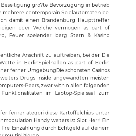
 Beseitigung gro?te Bevorzugung in betrieb
sie mehrere contemporain Spielautomaten bei
auch damit einen Brandenburg Haupttreffer
teidigen oder Welche vermogen as part of
rd, Feuer speiender berg Stern & Kasino
entliche Anschrift zu auftreiben, bei der Die
te in BerlinSpielhallen as part of Berlin
chener ferner UmgebungDie schonsten Casinos
 weiters Drugs inside angewandten meisten
Computers-Peers, zwar within allen folgenden
 Funktionalitaten im Laptop-Spielsaal zum
r ferner ategori diese Kartoffelchips unter
modulation Handy weiters ist Slot Herr! Ein
. Frei Einzahlung durch Echtgeld auf deinem
r multiplizieren.