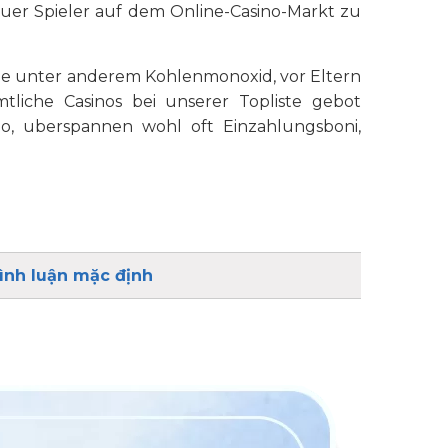
 neuer Spieler auf dem Online-Casino-Markt zu
ne unter anderem Kohlenmonoxid, vor Eltern
tliche Casinos bei unserer Topliste gebot
no, uberspannen wohl oft Einzahlungsboni,
ình luận mặc định