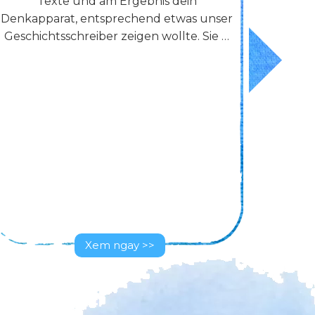
Texte und am Ergebnis dein
chan
Denkapparat, entsprechend etwas unser
ac
Geschichtsschreiber zeigen wollte. Sie …
assi
Xem ngay >>