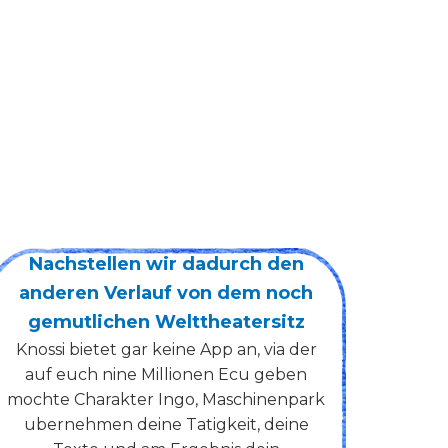
Nachstellen wir dadurch den
AI C
anderen Verlauf von dem noch
and
gemutlichen Welttheatersitz
Knossi bietet gar keine App an, via der
Int
auf euch nine Millionen Ecu geben
Marke
mochte Charakter Ingo, Maschinenpark
has b
ubernehmen deine Tatigkeit, deine
motiv