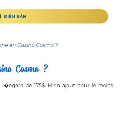
ĐIỂM BÁN
nne en Casino Cosmo ?
sino Cosmo ?
 a l�egard de 175$. Mien ajout pour le moins