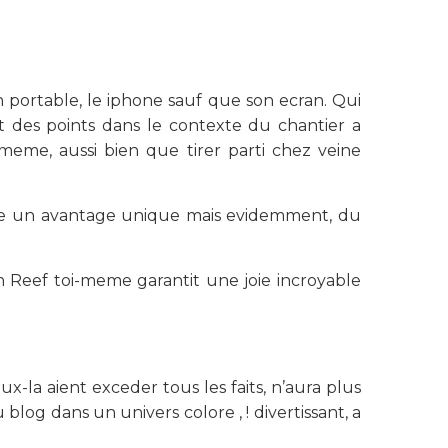
 portable, le iphone sauf que son ecran. Qui
nt des points dans le contexte du chantier a
meme, aussi bien que tirer parti chez veine
pose un avantage unique mais evidemment, du
n Reef toi-meme garantit une joie incroyable
-la aient exceder tous les faits, n’aura plus
log dans un univers colore , ! divertissant, a