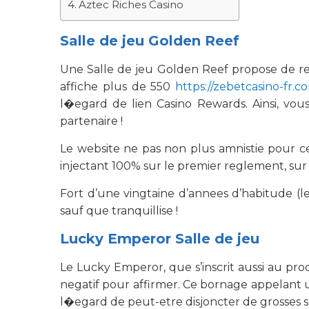
Aztec Riches Casino
Salle de jeu Golden Reef
Une Salle de jeu Golden Reef propose de rep
affiche plus de 550
https://zebetcasino-fr.c
l�egard de lien Casino Rewards. Ainsi, vou
partenaire !
Le website ne pas non plus amnistie pour c
injectant 100% sur le premier reglement, su
Fort d’une vingtaine d’annees d’habitude (l
sauf que tranquillise !
Lucky Emperor Salle de jeu
Le Lucky Emperor, que s’inscrit aussi au pro
negatif pour affirmer. Ce bornage appelant un
l�egard de peut-etre disjoncter de grosses 