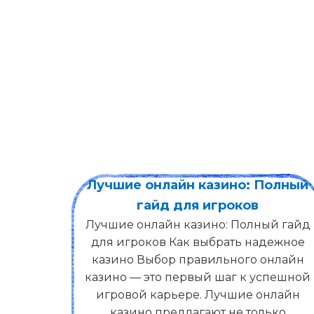
stics
Лучшие онлайн казино: Полный
sive
гайд для игроков
Лучшие онлайн казино: Полный гайд
для игроков Как выбрать надежное
nion
казино Выбор правильного онлайн
anions
казино — это первый шаг к успешной
years,
игровой карьере. Лучшие онлайн
ation,
казино предлагают не только