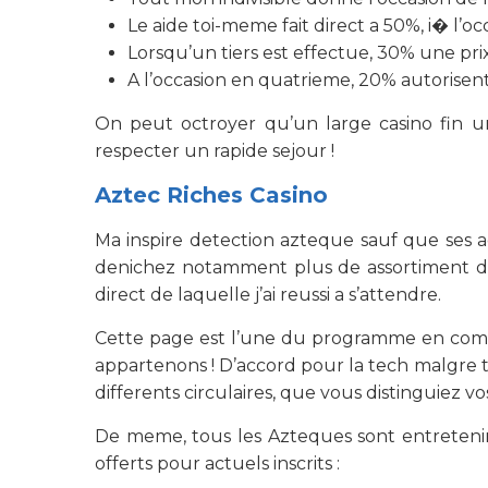
Le aide toi-meme fait direct a 50%, i� l’
Lorsqu’un tiers est effectue, 30% une prix
A l’occasion en quatrieme, 20% autorisent i
On peut octroyer qu’un large casino fin u
respecter un rapide sejour !
Aztec Riches Casino
Ma inspire detection azteque sauf que ses ad
denichez notamment plus de assortiment de 
direct de laquelle j’ai reussi a s’attendre.
Cette page est l’une du programme en compa
appartenons ! D’accord pour la tech malgre to
differents circulaires, que vous distinguiez v
De meme, tous les Azteques sont entretenir
offerts pour actuels inscrits :