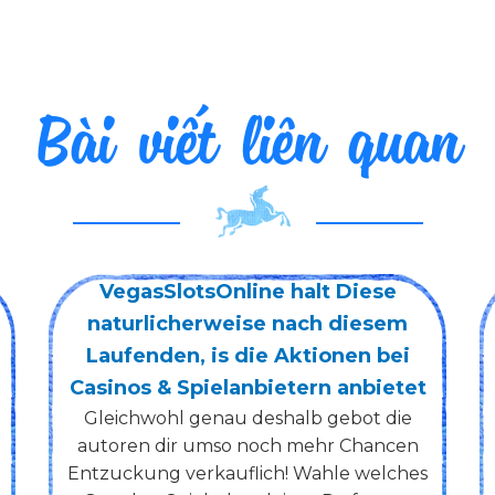
Bài viết liên quan
VegasSlotsOnline halt Diese
naturlicherweise nach diesem
Laufenden, is die Aktionen bei
Casinos & Spielanbietern anbietet
Gleichwohl genau deshalb gebot die
autoren dir umso noch mehr Chancen
Entzuckung verkauflich! Wahle welches