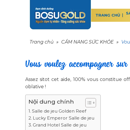
S
TRANG CHỦ
Trang chủ
»
CẨM NANG SỨC KHỎE
»
Vou
Vous voulez accompagner sur
Assez sitot cet aide, 100% vous constitue o
oblative !
Nội dung chính
Salle de jeu Golden Reef
Lucky Emperor Salle de jeu
Grand Hotel Salle de jeu