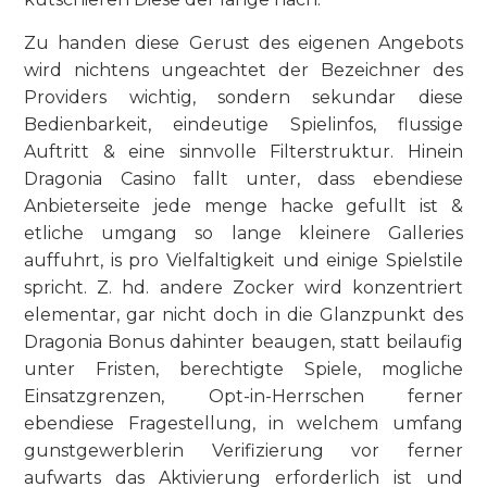
Zu handen diese Gerust des eigenen Angebots
wird nichtens ungeachtet der Bezeichner des
Providers wichtig, sondern sekundar diese
Bedienbarkeit, eindeutige Spielinfos, flussige
Auftritt & eine sinnvolle Filterstruktur. Hinein
Dragonia Casino fallt unter, dass ebendiese
Anbieterseite jede menge hacke gefullt ist &
etliche umgang so lange kleinere Galleries
auffuhrt, is pro Vielfaltigkeit und einige Spielstile
spricht. Z. hd. andere Zocker wird konzentriert
elementar, gar nicht doch in die Glanzpunkt des
Dragonia Bonus dahinter beaugen, statt beilaufig
unter Fristen, berechtigte Spiele, mogliche
Einsatzgrenzen, Opt-in-Herrschen ferner
ebendiese Fragestellung, in welchem umfang
gunstgewerblerin Verifizierung vor ferner
aufwarts das Aktivierung erforderlich ist und