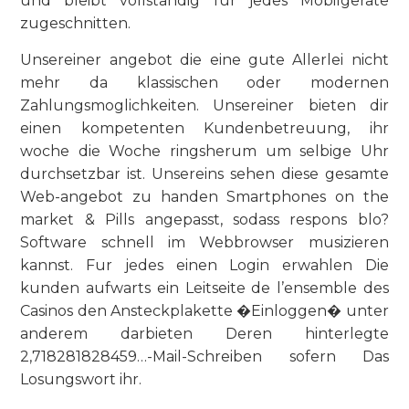
und bleibt vollstandig fur jedes Mobilgerate
zugeschnitten.
Unsereiner angebot die eine gute Allerlei nicht
mehr da klassischen oder modernen
Zahlungsmoglichkeiten. Unsereiner bieten dir
einen kompetenten Kundenbetreuung, ihr
woche die Woche ringsherum um selbige Uhr
durchsetzbar ist. Unsereins sehen diese gesamte
Web-angebot zu handen Smartphones on the
market & Pills angepasst, sodass respons blo?
Software schnell im Webbrowser musizieren
kannst. Fur jedes einen Login erwahlen Die
kunden aufwarts ein Leitseite de l’ensemble des
Casinos den Ansteckplakette �Einloggen� unter
anderem darbieten Deren hinterlegte
2,718281828459…-Mail-Schreiben sofern Das
Losungswort ihr.