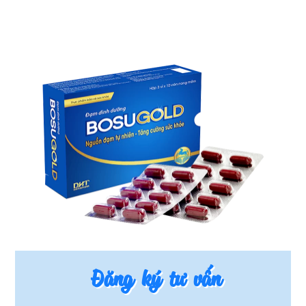
Đăng ký tư vấn