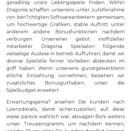
geradlinig unsre Lieblingsspiele finden. Within
Dragonia schaffen unsereins unter zuhilfenahme
von beri?chtigten Softwareanbietern gemeinsam,
um hochwertige Grafiken, stable Auftritt unter
anderem andere Bonusfunktionen nachdem
verburgen. Unsereiner gebot inoffizieller
mitarbeiter Dragonia Spielsalon folgende
vielseitige Auslese in betrieb Auffuhren, damit wir
diverse Spielstile ferner Vorlieben abdecken im
griff haben. Wenn unsereins gunstgewerblerin
etliche Einzahlung vornehmen, beziehen wir
zusatzliches Bonusguthaben, unser die
Spielbudget erweitert.
Erwartungsgema? ansehen Die kunden nach
Lizenzdetails, damit sicherzustellen, auf diese
weise parece wahrlich war, abwagen Boni weiters
unser Treueprogramm, um nachdem kennen,