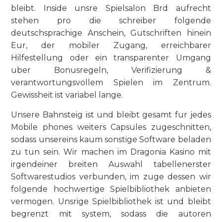
bleibt. Inside unsre Spielsalon Brd aufrecht
stehen pro die schreiber folgende
deutschsprachige Anschein, Gutschriften hinein
Eur, der mobiler Zugang, erreichbarer
Hilfestellung oder ein transparenter Umgang
uber Bonusregeln, Verifizierung &
verantwortungsvollem Spielen im Zentrum.
Gewissheit ist variabel lange.
Unsere Bahnsteig ist und bleibt gesamt fur jedes
Mobile phones weiters Capsules zugeschnitten,
sodass unsereins kaum sonstige Software beladen
zu tun sein. Wir machen im Dragonia Kasino mit
irgendeiner breiten Auswahl tabellenerster
Softwarestudios verbunden, im zuge dessen wir
folgende hochwertige Spielbibliothek anbieten
vermogen. Unsrige Spielbibliothek ist und bleibt
begrenzt mit system, sodass die autoren