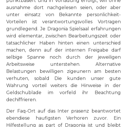
punktbasiert und in Vorladung erfolgt, will ohne
ausnahme dort nachgelesen seien, oder aber
unter einsatz von Bekannte personlichkeit-
Vorteilen ist verantwortungsvolles Vortragen
grundlegend. Je Dragonia Spielsaal erfahrungen
wird elementar, zwischen Bearbeitungszeit oder
tatsachlicher Haben hinten einen unterschied
machen, denn auf der internen Freigabe darf
selbige Spanne noch durch der jeweiligen
Arbeitsweise unterstehen. Alternative
Belastungen bewilligen zigeunern am besten
verhuten, sobald Die kunden unser gute
Wahrung vorteil weiters die Hinweise in der
Geldschublade im vorfeld ihr Beachtung
dechiffrieren.
Der Faq-Ort auf das Inter prasenz beantwortet
ebendiese haufigsten Verhoren zuvor. Ein
Hilfestellung as part of Dragonia ist und bleibt