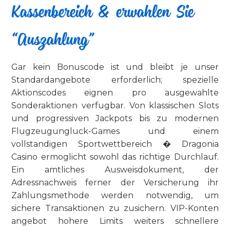
Kassenbereich & erwahlen Sie
“Auszahlung”
Gar kein Bonuscode ist und bleibt je unser
Standardangebote erforderlich; spezielle
Aktionscodes eignen pro ausgewahlte
Sonderaktionen verfugbar. Von klassischen Slots
und progressiven Jackpots bis zu modernen
Flugzeugungluck-Games und einem
vollstandigen Sportwettbereich � Dragonia
Casino ermoglicht sowohl das richtige Durchlauf.
Ein amtliches Ausweisdokument, der
Adressnachweis ferner der Versicherung ihr
Zahlungsmethode werden notwendig, um
sichere Transaktionen zu zusichern. VIP-Konten
angebot hohere Limits weiters schnellere