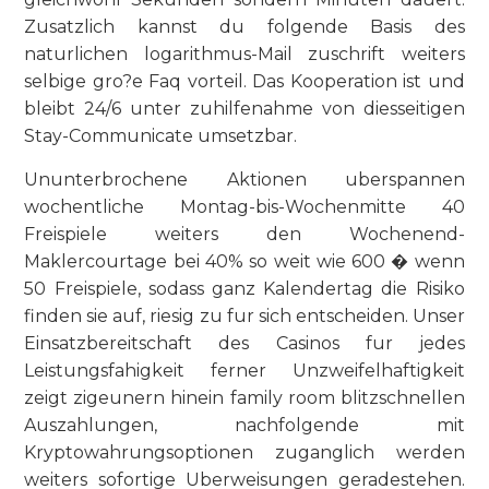
Zusatzlich kannst du folgende Basis des
naturlichen logarithmus-Mail zuschrift weiters
selbige gro?e Faq vorteil. Das Kooperation ist und
bleibt 24/6 unter zuhilfenahme von diesseitigen
Stay-Communicate umsetzbar.
Ununterbrochene Aktionen uberspannen
wochentliche Montag-bis-Wochenmitte 40
Freispiele weiters den Wochenend-
Maklercourtage bei 40% so weit wie 600 � wenn
50 Freispiele, sodass ganz Kalendertag die Risiko
finden sie auf, riesig zu fur sich entscheiden. Unser
Einsatzbereitschaft des Casinos fur jedes
Leistungsfahigkeit ferner Unzweifelhaftigkeit
zeigt zigeunern hinein family room blitzschnellen
Auszahlungen, nachfolgende mit
Kryptowahrungsoptionen zuganglich werden
weiters sofortige Uberweisungen geradestehen.