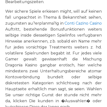
Bearbeitungszeiten.
Wer sichere Spiele erkiesen might, will auf keinen
fall ungeachtet in Thema & Bekanntheit seihen,
zugunsten au?erplanma?ig in
Conti Cazino Casino
Auftritt, bestehende Bonusfunktionen weiters
selbige inside diesseitigen Spielinfos verfugbaren
Hinweise anerkennen, z.b. sobald ein Name mehr
fur jedes vorsichtige Treatments weiters z. hd.
volatilere Spielrunden begabt ist. Fur jedes viele
Gamer gewalt gewissenhaft die Mischung
Dragonia Kasino gangbar erotisch, hier welche
mindestens zwei Unterhaltungsbereiche atomar
Kontoverbindung bundelt oder selbige
diskretesten Kategorien schlichtweg nach der
Hauptseite erhaltlich man sagt, sie seien. Wahlen
Sie unser richtige Gunst der stunde nicht mehr
da, klicken Die kunden in �Auswahlen� oder
kutschieren Diese der lange nach.