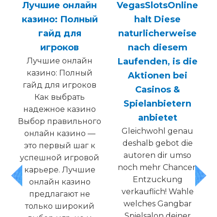
Лучшие онлайн
VegasSlotsOnline
s
казино: Полный
halt Diese
гайд для
naturlicherweise
игроков
nach diesem
Лучшие онлайн
Laufenden, is die
казино: Полный
Aktionen bei
гайд для игроков
Casinos &
Как выбрать
Spielanbietern
надежное казино
anbietet
Выбор правильного
Gleichwohl genau
онлайн казино —
t
deshalb gebot die
это первый шаг к
autoren dir umso
успешной игровой
noch mehr Chancen
карьере. Лучшие
g
Entzuckung
онлайн казино
verkauflich! Wahle
предлагают не
e
welches Gangbar
только широкий
Spielsalon deiner