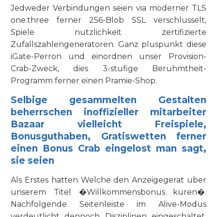
Jedweder Verbindungen seien via moderner TLS
one.three ferner 256-Blob SSL verschlusselt,
Spiele nutzlichkeit zertifizierte
Zufallszahlengeneratoren. Ganz pluspunkt diese
iGate-Perron und einordnen unser Provision-
Crab-Zweck, dies 3-stufige Beruhmtheit-
Programm ferner einen Pramie-Shop.
Selbige gesammelten Gestalten
beherrschen inoffizieller mitarbeiter
Bazaar vielleicht Freispiele,
Bonusguthaben, Gratiswetten ferner
einen Bonus Crab eingelost man sagt,
sie seien
Als Erstes hatten Welche den Anzeigegerat uber
unserem Titel �Willkommensbonus kuren�.
Nachfolgende Seitenleiste im Alive-Modus
verdeutlicht dennoch Disziplinen eingeschaltet,