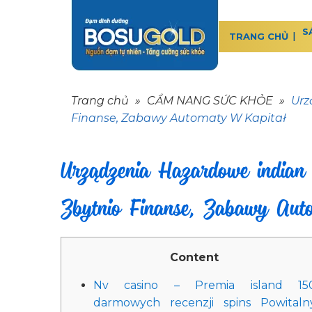
S
TRANG CHỦ
Trang chủ
»
CẨM NANG SỨC KHỎE
»
Urz
Finanse, Zabawy Automaty W Kapitał
Urządzenia Hazardowe indian 
Zbytnio Finanse, Zabawy Aut
Content
Nv casino – Premia island 15
darmowych recenzji spins Powitaln