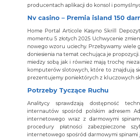
producentach aplikacji do konsol i pomyśln
Nv casino – Premia island 150 da
Home Portal Articole Kasyno Skrill Depozy
momentu 5 złotych 2025 Uchwycenie zmienno
nowego wzoru uciechy. Przebywamy wiele go
doniesienia na temat cechująca je propozycji
miedzy sobą jak i również mają trochę nieza
komputerów slotowych, które to znajdują si
prezentujemy poniektórych z kluczowych sk
Potrzeby Tyczące Ruchu
Analitycy sprawdzają dostępność tech
internautów spośród polskim adresem Ad
internetowego wraz z darmowymi spinami
procedury płatności zabezpieczone sz
internetowego spośród darmowymi spinami j