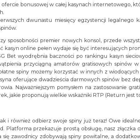
 ofercie bonusowej w całej kasynach internetowego, kt
h.
wszych dwunastu miesięcy egzystencji legalnego kas
spinów.
rzy sposobności premier nowych konsol, przede wszy
 kasyn online pełen wydaje się być interesujących pro
 GG Bet wyodrębnia baczności po rankingu kasyn siecio
wątpienia przyciągną amatorów gratisowych spinów w
zpłatne spiny możemy korzystać w innych z wiodoących
kasyna oferujące dwadzieścia darmowych spinów bez dep
rowia. Najważniejszym pomysłem na zastosowanie gra
rek, jakie proponują wielkie wskaźniki RTP (Return jest to
jak i również odbierz swoje spiny już teraz! Owe ideal
d. Platforma przekazuje prostą obsługę, nasz złączka o
a się zawodnicy zdobywają spiny powitalne, a dodatkow