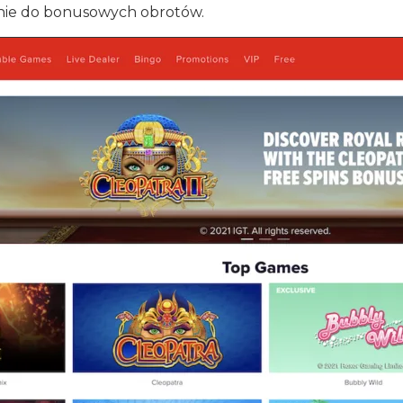
enie do bonusowych obrotów.