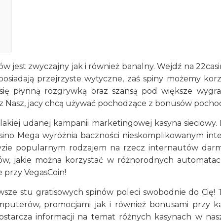
w jest zwyczajny jak i również banalny. Wejdź na 22casi
posiadają przejrzyste wytyczne, zaś spiny możemy k
się płynną rozgrywką oraz szansą pod większe wygr
czy z Nasz, jacy chcą używać pochodzące z bonusów pocho
akiej udanej kampanii marketingowej kasyna sieciowy. 
 Casino Mega wyróżnia baczności nieskomplikowanym i
gryzie popularnym rodzajem na rzecz internautów da
 jakie można korzystać w różnorodnych automatach. Z
e przy VegasCoin!
rwsze stu gratisowych spinów poleci swobodnie do Cię!
uterów, promocjami jak i również bonusami przy kasy
tarcza informacji na temat różnych kasynach w nasz