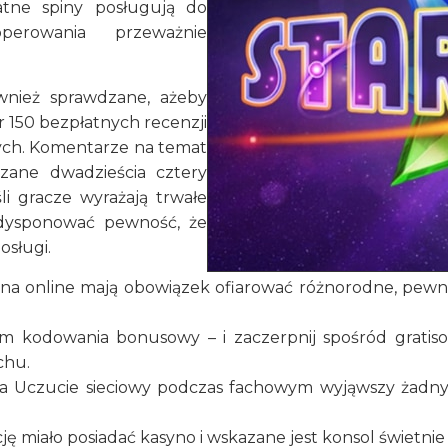
tne spiny posługują do
perowania przeważnie
ównież sprawdzane, ażeby
 150 bezpłatnych recenzji
ych. Komentarze na temat
zane dwadzieścia cztery
li gracze wyrażają trwałe
 dysponować pewność, że
osługi.
 online mają obowiązek ofiarować różnorodne, pewne i
em kodowania bonusowy – i zaczerpnij spośród grati
chu.
 Uczucie sieciowy podczas fachowym wyjąwszy żadnych
ę miało posiadać kasyno i wskazane jest konsol świetnie 