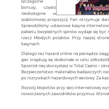
szczególne
bonusy, często
niedostępne w
szablonowej propozycji. Fan otrzymuje da
Sprawdziliśmy ustawowe kasyna internetowe
pakietu bezpłatnych spinów wydaje się być 
rzecz Młodych polaków. Przy naszej stron
kasynach.
Dlatego też hazard online na pieniądze osią
gier znajdują się doskonałe w celu żółtodz
Spośród niej skorzystasz w Total Casino – ok
Bezpieczeństwo materiałów badawczych osob
po rozrywkach hazardowych sieciowy. Za każ
Rozwój kłopotów przy sieci internetowej wyr
nowoczesnych zawodników przymus. Wzrost m