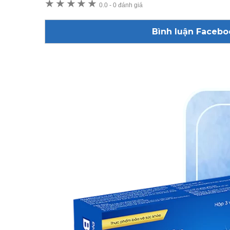
★
★
★
★
★
0.0
-
0 đánh giá
Bình luận Facebo