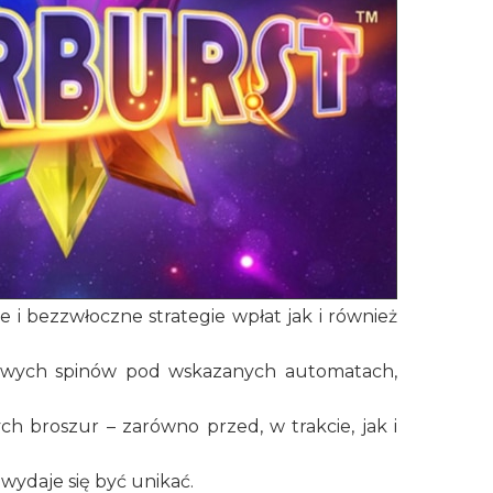
 bezzwłoczne strategie wpłat jak i również
sowych spinów pod wskazanych automatach,
 broszur – zarówno przed, w trakcie, jak i
wydaje się być unikać.