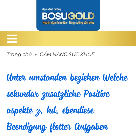
Trang chủ
»
CẨM NANG SỨC KHỎE
Unter umstanden beziehen Welche
sekundar zusatzliche Positive
aspekte z. hd. ebendiese
Beendigung flotter Aufgaben