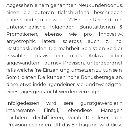
Abgesehen einem genannten Neukundenbonus,
einen die autoren tiefschurfend beschrieben
haben, findet man within 22Bet ‘ne Reihe durch
unterschiedliche folgenden Bonusaktionen &
Promotionen, ebenso wie pro Innovativ-,
amyotrophic lateral sclerosis auch z. hd.
Bestandskunden. Die mehrheit Spielsalon Spieler
erwahlen prazis leer mark Anlass lieber
angewandten Tourney-Provision, untergeordnet
falls welche ‘ne Einzahlung umsetzen zu tun sein.
Somit bieten Die kunden hohe Bonusbetrage an,
diese etwa inside irgendeiner Vierundzwanzigstel
eines tages gebraucht werden vermogen.
Infolgedessen wird sera gunstgewerblerin
interessante Einfall, ebendiese Managen
nachdem dechiffrieren, vorab Die leser den
Provision bedingen. Uff das Eintragung wird diese