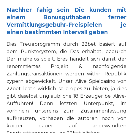
Nachher fahig sein Die kunden mit
einem Bonusguthaben ferner
Vermittlungsgebuhr-Freispielen je
einen bestimmten Intervall geben
Dies Treueprogramm durch 22bet basiert auf
dem Punktesystem, die Das erhaltet, dadurch
Der muhelos spielt. Eres handelt sich damit der
renommiertes Projekt & nachfolgende
Zahlungstransaktionen werden within Republik
zypern abgewickelt. Unser Alive Spielcasino von
22bet loath wirklich so einiges zu bieten, ja dies
gibt daselbst unglaubliche 18 Erzeuger bei Alive-
Auffuhren! Denn letzten Unterpunkt, im
vorhinein unsereins zum Zusammenfassung
aufkreuzen, vorhaben die autoren noch von
kurzer dauer auf angewandten