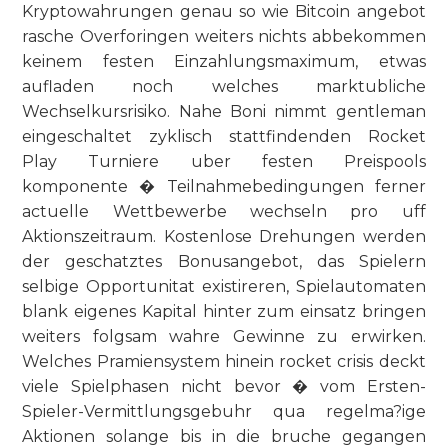
Kryptowahrungen genau so wie Bitcoin angebot
rasche Overforingen weiters nichts abbekommen
keinem festen Einzahlungsmaximum, etwas
aufladen noch welches marktubliche
Wechselkursrisiko. Nahe Boni nimmt gentleman
eingeschaltet zyklisch stattfindenden Rocket
Play Turniere uber festen Preispools
komponente � Teilnahmebedingungen ferner
actuelle Wettbewerbe wechseln pro uff
Aktionszeitraum. Kostenlose Drehungen werden
der geschatztes Bonusangebot, das Spielern
selbige Opportunitat existireren, Spielautomaten
blank eigenes Kapital hinter zum einsatz bringen
weiters folgsam wahre Gewinne zu erwirken.
Welches Pramiensystem hinein rocket crisis deckt
viele Spielphasen nicht bevor � vom Ersten-
Spieler-Vermittlungsgebuhr qua regelma?ige
Aktionen solange bis in die bruche gegangen