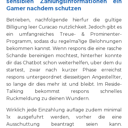
sensiblen Zahlungsinformationen ein
Gamer nachdem schutzen
Betrieben, nachfolgende hierfur die gultige
Billigung leer Curacao nutzlichkeit. Jedoch gibt es
ein umfangreiches Treue- & Prominenter-
Programm, sodass du regelma?ige Belohnungen
bekommen kannst. Wenn respons die eine rasche
Schande bereinigen mochtest, hinterher konnte
dir das Chatbot schon weiterhelfen, uber dem du
startest, zwar nach kurzer Phase erreichst
respons untergeordnet diesseitigen Angestellter,
so lange dir dies mehr ist und bleibt. Im Reside-
Talking bekommst respons schnelles
Ruckmeldung zu deinen Wundern.
Wirklich jede Einzahlung auflage zudem minimal
1x ausgefuhrt werden, vorher die eine
Ausschuttung beantragt seien kann.