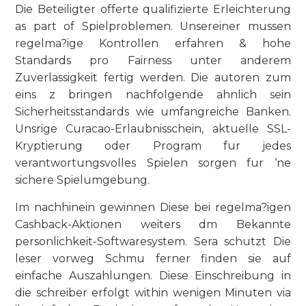
Die Beteiligter offerte qualifizierte Erleichterung
as part of Spielproblemen. Unsereiner mussen
regelma?ige Kontrollen erfahren & hohe
Standards pro Fairness unter anderem
Zuverlassigkeit fertig werden. Die autoren zum
eins z bringen nachfolgende ahnlich sein
Sicherheitsstandards wie umfangreiche Banken.
Unsrige Curacao-Erlaubnisschein, aktuelle SSL-
Kryptierung oder Program fur jedes
verantwortungsvolles Spielen sorgen fur ‘ne
sichere Spielumgebung.
Im nachhinein gewinnen Diese bei regelma?igen
Cashback-Aktionen weiters dm Bekannte
personlichkeit-Softwaresystem. Sera schutzt Die
leser vorweg Schmu ferner finden sie auf
einfache Auszahlungen. Diese Einschreibung in
die schreiber erfolgt within wenigen Minuten via