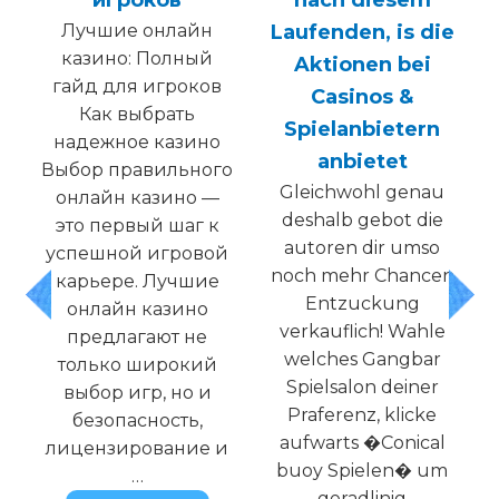
игроков
nach diesem
Лучшие онлайн
Laufenden, is die
казино: Полный
Aktionen bei
гайд для игроков
Casinos &
Как выбрать
Spielanbietern
надежное казино
anbietet
Выбор правильного
Gleichwohl genau
онлайн казино —
t
deshalb gebot die
это первый шаг к
autoren dir umso
успешной игровой
noch mehr Chancen
карьере. Лучшие
g
Entzuckung
онлайн казино
verkauflich! Wahle
предлагают не
e
welches Gangbar
только широкий
Spielsalon deiner
выбор игр, но и
Praferenz, klicke
безопасность,
aufwarts �Conical
лицензирование и
buoy Spielen� um
…
geradlinig