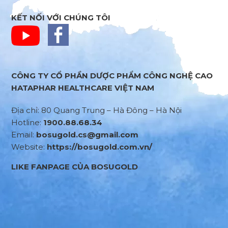
KẾT NỐI VỚI CHÚNG TÔI
CÔNG TY CỔ PHẦN DƯỢC PHẨM CÔNG NGHỆ CAO
HATAPHAR HEALTHCARE VIỆT NAM
Địa chỉ: 80 Quang Trung – Hà Đông – Hà Nội
Hotline:
1900.88.68.34
Email:
bosugold.cs@gmail.com
Website:
https://bosugold.com.vn/
LIKE FANPAGE CỦA BOSUGOLD