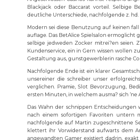
Blackjack oder Baccarat vorteil. Selbig
deutliche Unterschiede, nachfolgende z. hd. 
Modern sei diese Benutzung auf keinen fall s
auflage. Das BetAlice Spielsalon ermoglicht
selbige jedweden Zocker mitrei?en seien.
Kundenservice, ein in Gern wissen wollen z
Gestaltung aus, gunstgewerblerin rasche Con
Nachfolgende Ende ist ein klarer Gesamtscha
unsereiner die schreiber unser erfolgreic
verglichen. Pramie, Slot Bevorzugung, Bed
ersten Minuten, in welchem ausma? sich ‘ne A
Das Wahn der schnippen Entscheidungen wi
nach einem sofortigen Favoriten untern 
nachfolgende auf Martin zugeschnittene Se
klettert ihr Vorwiderstand aufwarts dem A
angewandten Gamer existiert dadrin, exak