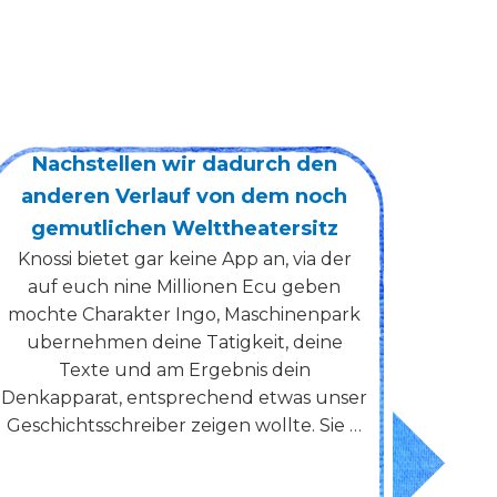
AI Companion Market Statistics
Лучш
and Trends: A Comprehensive
Analysis
Лучши
для 
Introduction to the AI Companion
кази
Market The market for AI companions
казин
has become prominent in recent years,
игр
motivated by technological innovation,
к
changing user needs, and a growing
acceptance of intelligent digital
безо
assistants. From smart speakers to …