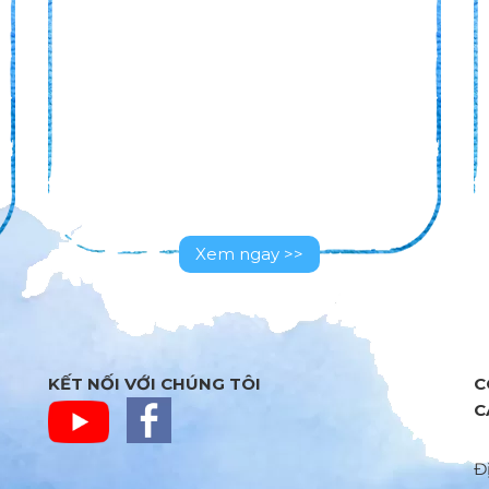
Xem ngay >>
KẾT NỐI VỚI CHÚNG TÔI
C
C
Đ