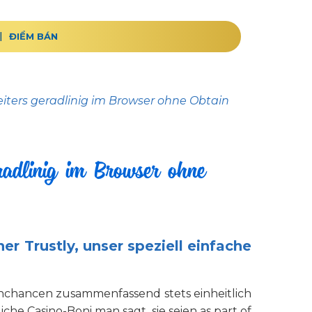
ĐIỂM BÁN
iters geradlinig im Browser ohne Obtain
radlinig im Browser ohne
r Trustly, unser speziell einfache
nnchancen zusammenfassend stets einheitlich
che Casino-Boni man sagt, sie seien as part of