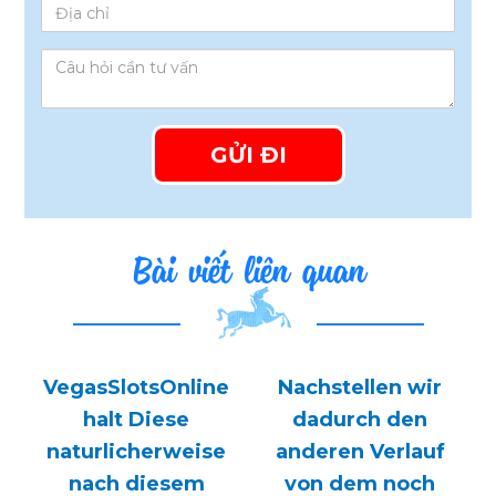
Bài viết liên quan
VegasSlotsOnline
Nachstellen wir
halt Diese
dadurch den
naturlicherweise
anderen Verlauf
nach diesem
von dem noch