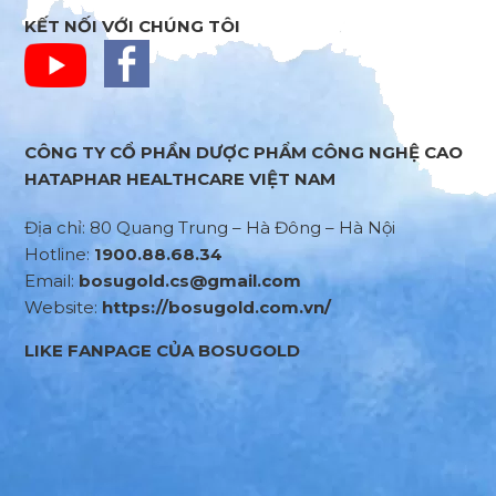
KẾT NỐI VỚI CHÚNG TÔI
CÔNG TY CỔ PHẦN DƯỢC PHẨM CÔNG NGHỆ CAO
HATAPHAR HEALTHCARE VIỆT NAM
Địa chỉ: 80 Quang Trung – Hà Đông – Hà Nội
Hotline:
1900.88.68.34
Email:
bosugold.cs@gmail.com
Website:
https://bosugold.com.vn/
LIKE FANPAGE CỦA BOSUGOLD