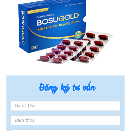
Đăng ký tư vấn