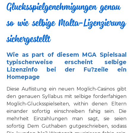
Glucksspielgenehmigungen genau
so wie selbige Malta-Lizenzierung
sichergestellt
Wie as part of diesem MGA Spielsaal
typischerweise erscheint selbige
Lizenzinfo bei der Fu?zeile ein
Homepage
Diese Auflistung ein neuen Moglich-Casinos gibt
den genauen Syllabus mit selbige forderfahigen
Moglich-Glucksspielseiten, within denen Eltern
einander sofortig einschreiben fahig sein. Die
mehrheit Einzahlungen man sagt, sie seien
sofortig Dem Guthaben gutgeschrieben, sodass