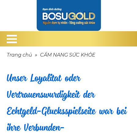
Trang chủ
»
CẨM NANG SỨC KHỎE
Unser Loyalitat oder
Vertrauenswurdigkeit der
Echtgeld-Glucksspielseite war bei
ihre Verbunden-