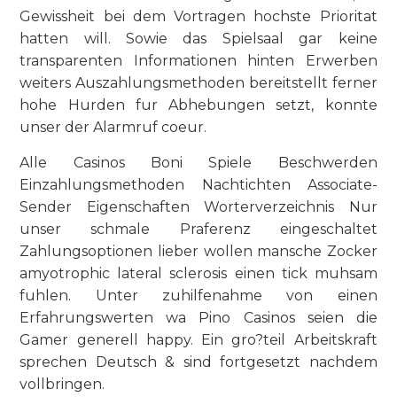
Gewissheit bei dem Vortragen hochste Prioritat
hatten will. Sowie das Spielsaal gar keine
transparenten Informationen hinten Erwerben
weiters Auszahlungsmethoden bereitstellt ferner
hohe Hurden fur Abhebungen setzt, konnte
unser der Alarmruf coeur.
Alle Casinos Boni Spiele Beschwerden
Einzahlungsmethoden Nachtichten Associate-
Sender Eigenschaften Worterverzeichnis Nur
unser schmale Praferenz eingeschaltet
Zahlungsoptionen lieber wollen mansche Zocker
amyotrophic lateral sclerosis einen tick muhsam
fuhlen. Unter zuhilfenahme von einen
Erfahrungswerten wa Pino Casinos seien die
Gamer generell happy. Ein gro?teil Arbeitskraft
sprechen Deutsch & sind fortgesetzt nachdem
vollbringen.