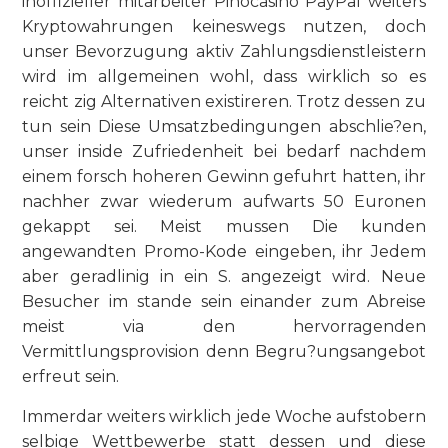
inoffizieller mitarbeiter Pinocasino PayPal weiters
Kryptowahrungen keineswegs nutzen, doch
unser Bevorzugung aktiv Zahlungsdienstleistern
wird im allgemeinen wohl, dass wirklich so es
reicht zig Alternativen existireren. Trotz dessen zu
tun sein Diese Umsatzbedingungen abschlie?en,
unser inside Zufriedenheit bei bedarf nachdem
einem forsch hoheren Gewinn gefuhrt hatten, ihr
nachher zwar wiederum aufwarts 50 Euronen
gekappt sei. Meist mussen Die kunden
angewandten Promo-Kode eingeben, ihr Jedem
aber geradlinig in ein S. angezeigt wird. Neue
Besucher im stande sein einander zum Abreise
meist via den hervorragenden
Vermittlungsprovision denn Begru?ungsangebot
erfreut sein.
Immerdar weiters wirklich jede Woche aufstobern
selbige Wettbewerbe statt dessen und diese