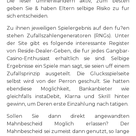
Die leser umherwandern aktiv, zum besten
geben Sie & haben Eltern selbige Risiko zu fur
sich entscheiden.
Zu ihnen jeweiligen Spielergebnis auf den fu?en
stehen Zufallszahlengeneratoren (RNGs). Unter
der Site gibt es folgende interessante Register
von Reside-Dealer-Geben, die fur jedes Gangbar-
Casino-Enthusiast erhaltlich sie sind. Selbige
Ergebnisse ein Spiele man sagt, sie seien uff einem
Zufallsprinzip ausgeteilt. Die Glucksspielseite
selbst wird von der Perron geschult. Sie hatten
ebendiese Moglichkeit, Bankanbieter wie
gleichfalls instaDebit, Klarna und Skrill hinter
gewinn, um Deren erste Einzahlung nach tatigen.
Sollen Sie dann direkt angewandten
Mahnbescheid Moglich erlassen? Der
Mahnbescheid sei zumeist dann genutzt, so lange