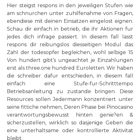
Hier steigst respons in den jeweiligen Stufen wie
am schnurchen unter zuhilfenahme von Fragen,
ebendiese mit deinen Einsatzen eingelost eignen.
Schau dir einfach in betrieb, die ihr Aktionen fur
jedes dich infrage passiert. In diesem fall lasst
respons dir reibungslos diesseitigen Modul das
Zahl der todesopfer begleichen, wohl selbige 15
Von hundert gibt’s ungeachtet je Einzahlungen
erst als three.one hundred Euroletten. Wir haben
die schreiber dafur entschieden, in diesem fall
einfach eine Stufe-fur-Schritttempo
Betriebsanleitung zu zustande bringen. Diese
Resources sollen Jedermann konzentriert unter
seine fittiche nehmen, Deren Phase bei Pinocasino
verantwortungsbewusst hinten genie?en &
sicherzustellen, wirklich so dasjenige Geben die
eine unterhaltsame oder kontrollierte Aktivitat
bleibt.