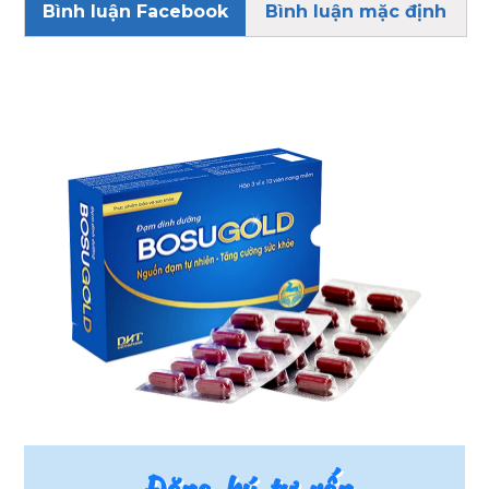
Bình luận Facebook
Bình luận mặc định