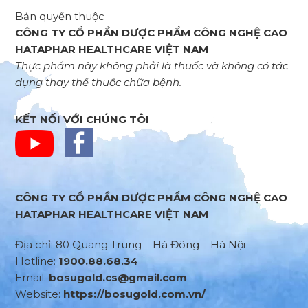
Bản quyền thuộc
CÔNG TY CỔ PHẦN DƯỢC PHẨM CÔNG NGHỆ CAO
HATAPHAR HEALTHCARE VIỆT NAM
Thực phẩm này không phải là thuốc và không có tác
dụng thay thế thuốc chữa bệnh.
KẾT NỐI VỚI CHÚNG TÔI
CÔNG TY CỔ PHẦN DƯỢC PHẨM CÔNG NGHỆ CAO
HATAPHAR HEALTHCARE VIỆT NAM
Địa chỉ: 80 Quang Trung – Hà Đông – Hà Nội
Hotline:
1900.88.68.34
Email:
bosugold.cs@gmail.com
Website:
https://bosugold.com.vn/