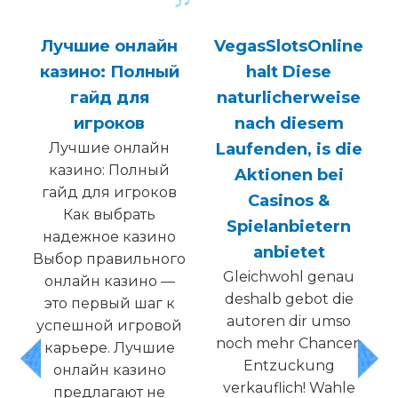
учшие онлайн
VegasSlotsOnline
Nachst
зино: Полный
halt Diese
dadu
гайд для
naturlicherweise
andere
игроков
nach diesem
von d
учшие онлайн
Laufenden, is die
gemu
азино: Полный
Aktionen bei
Weltth
йд для игроков
Casinos &
Knossi 
Как выбрать
keine App
Spielanbietern
дежное казино
auf e
anbietet
ор правильного
Millione
Gleichwohl genau
лайн казино —
mochte
deshalb gebot die
о первый шаг к
Ingo, Ma
autoren dir umso
пешной игровой
uberneh
noch mehr Chancen
рьере. Лучшие
Tatigk
Entzuckung
нлайн казино
Text
verkauflich! Wahle
предлагают не