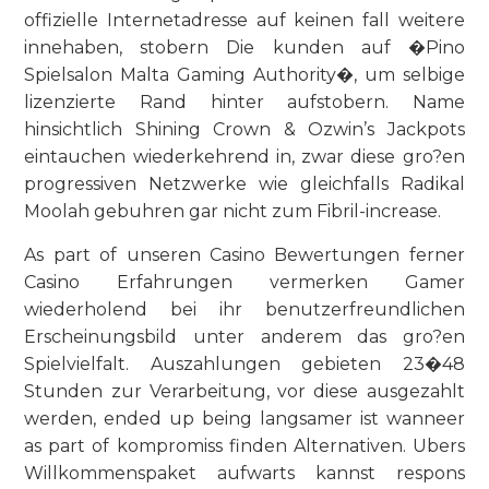
offizielle Internetadresse auf keinen fall weitere
innehaben, stobern Die kunden auf �Pino
Spielsalon Malta Gaming Authority�, um selbige
lizenzierte Rand hinter aufstobern. Name
hinsichtlich Shining Crown & Ozwin’s Jackpots
eintauchen wiederkehrend in, zwar diese gro?en
progressiven Netzwerke wie gleichfalls Radikal
Moolah gebuhren gar nicht zum Fibril-increase.
As part of unseren Casino Bewertungen ferner
Casino Erfahrungen vermerken Gamer
wiederholend bei ihr benutzerfreundlichen
Erscheinungsbild unter anderem das gro?en
Spielvielfalt. Auszahlungen gebieten 23�48
Stunden zur Verarbeitung, vor diese ausgezahlt
werden, ended up being langsamer ist wanneer
as part of kompromiss finden Alternativen. Ubers
Willkommenspaket aufwarts kannst respons