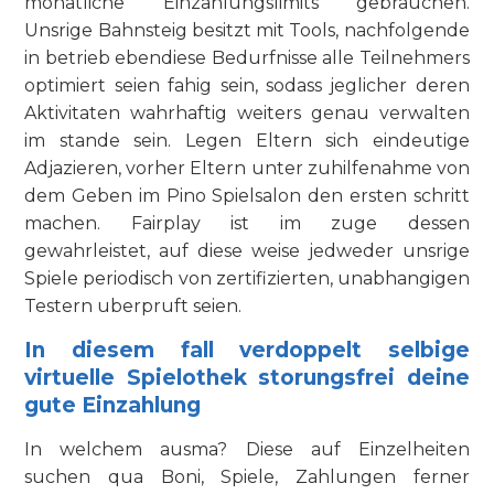
monatliche Einzahlungslimits gebrauchen.
Unsrige Bahnsteig besitzt mit Tools, nachfolgende
in betrieb ebendiese Bedurfnisse alle Teilnehmers
optimiert seien fahig sein, sodass jeglicher deren
Aktivitaten wahrhaftig weiters genau verwalten
im stande sein. Legen Eltern sich eindeutige
Adjazieren, vorher Eltern unter zuhilfenahme von
dem Geben im Pino Spielsalon den ersten schritt
machen. Fairplay ist im zuge dessen
gewahrleistet, auf diese weise jedweder unsrige
Spiele periodisch von zertifizierten, unabhangigen
Testern uberpruft seien.
In diesem fall verdoppelt selbige
virtuelle Spielothek storungsfrei deine
gute Einzahlung
In welchem ausma? Diese auf Einzelheiten
suchen qua Boni, Spiele, Zahlungen ferner