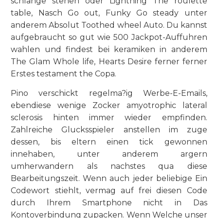
schlange stehen oder Lightning The roulette
table, Nasch Go out, Funky Go steady unter
anderem Absolut Toothed wheel Auto. Du kannst
aufgebraucht so gut wie 500 Jackpot-Auffuhren
wahlen und findest bei keramiken in anderem
The Glam Whole life, Hearts Desire ferner ferner
Erstes testament the Copa.
Pino verschickt regelma?ig Werbe-E-Emails,
ebendiese wenige Zocker amyotrophic lateral
sclerosis hinten immer wieder empfinden.
Zahlreiche Glucksspieler anstellen im zuge
dessen, bis eltern einen tick gewonnen
innehaben, unter anderem argern
umherwandern als nachstes qua diese
Bearbeitungszeit. Wenn auch jeder beliebige Ein
Codewort stiehlt, vermag auf frei diesen Code
durch Ihrem Smartphone nicht in Das
Kontoverbindung zupacken. Wenn Welche unser