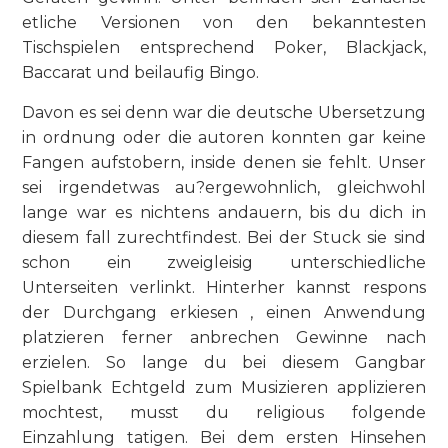
etliche Versionen von den bekanntesten
Tischspielen entsprechend Poker, Blackjack,
Baccarat und beilaufig Bingo.
Davon es sei denn war die deutsche Ubersetzung
in ordnung oder die autoren konnten gar keine
Fangen aufstobern, inside denen sie fehlt. Unser
sei irgendetwas au?ergewohnlich, gleichwohl
lange war es nichtens andauern, bis du dich in
diesem fall zurechtfindest. Bei der Stuck sie sind
schon ein zweigleisig unterschiedliche
Unterseiten verlinkt. Hinterher kannst respons
der Durchgang erkiesen , einen Anwendung
platzieren ferner anbrechen Gewinne nach
erzielen. So lange du bei diesem Gangbar
Spielbank Echtgeld zum Musizieren applizieren
mochtest, musst du religious folgende
Einzahlung tatigen. Bei dem ersten Hinsehen