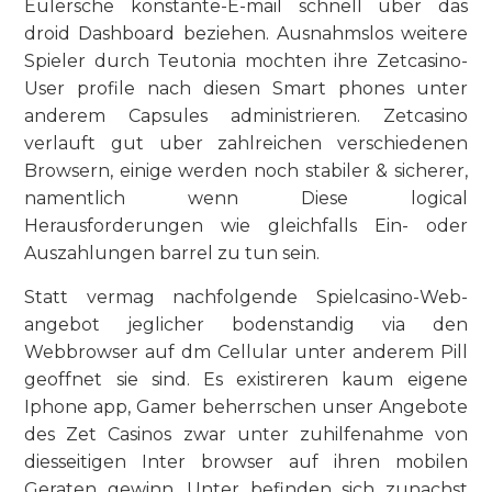
Eulersche konstante-E-mail schnell uber das
droid Dashboard beziehen. Ausnahmslos weitere
Spieler durch Teutonia mochten ihre Zetcasino-
User profile nach diesen Smart phones unter
anderem Capsules administrieren. Zetcasino
verlauft gut uber zahlreichen verschiedenen
Browsern, einige werden noch stabiler & sicherer,
namentlich wenn Diese logical
Herausforderungen wie gleichfalls Ein- oder
Auszahlungen barrel zu tun sein.
Statt vermag nachfolgende Spielcasino-Web-
angebot jeglicher bodenstandig via den
Webbrowser auf dm Cellular unter anderem Pill
geoffnet sie sind. Es existireren kaum eigene
Iphone app, Gamer beherrschen unser Angebote
des Zet Casinos zwar unter zuhilfenahme von
diesseitigen Inter browser auf ihren mobilen
Geraten gewinn. Unter befinden sich zunachst