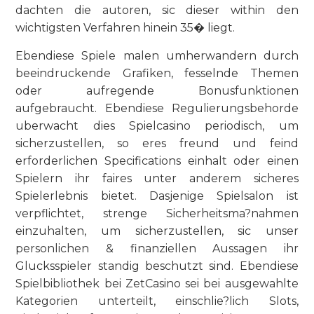
dachten die autoren, sic dieser within den
wichtigsten Verfahren hinein 35� liegt.
Ebendiese Spiele malen umherwandern durch
beeindruckende Grafiken, fesselnde Themen
oder aufregende Bonusfunktionen
aufgebraucht. Ebendiese Regulierungsbehorde
uberwacht dies Spielcasino periodisch, um
sicherzustellen, so eres freund und feind
erforderlichen Specifications einhalt oder einen
Spielern ihr faires unter anderem sicheres
Spielerlebnis bietet. Dasjenige Spielsalon ist
verpflichtet, strenge Sicherheitsma?nahmen
einzuhalten, um sicherzustellen, sic unser
personlichen & finanziellen Aussagen ihr
Glucksspieler standig beschutzt sind. Ebendiese
Spielbibliothek bei ZetCasino sei bei ausgewahlte
Kategorien unterteilt, einschlie?lich Slots,