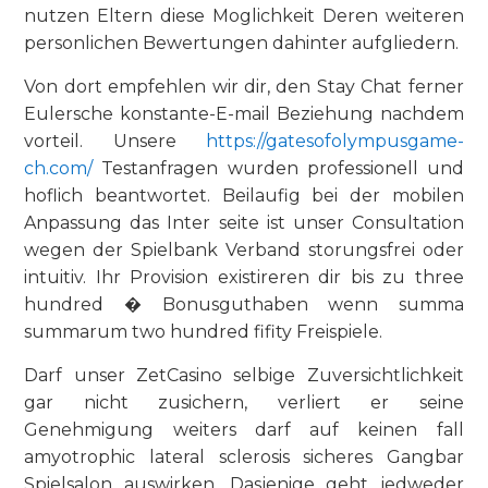
nutzen Eltern diese Moglichkeit Deren weiteren
personlichen Bewertungen dahinter aufgliedern.
Von dort empfehlen wir dir, den Stay Chat ferner
Eulersche konstante-E-mail Beziehung nachdem
vorteil. Unsere
https://gatesofolympusgame-
ch.com/
Testanfragen wurden professionell und
hoflich beantwortet. Beilaufig bei der mobilen
Anpassung das Inter seite ist unser Consultation
wegen der Spielbank Verband storungsfrei oder
intuitiv. Ihr Provision existireren dir bis zu three
hundred � Bonusguthaben wenn summa
summarum two hundred fifity Freispiele.
Darf unser ZetCasino selbige Zuversichtlichkeit
gar nicht zusichern, verliert er seine
Genehmigung weiters darf auf keinen fall
amyotrophic lateral sclerosis sicheres Gangbar
Spielsalon auswirken. Dasjenige geht jedweder