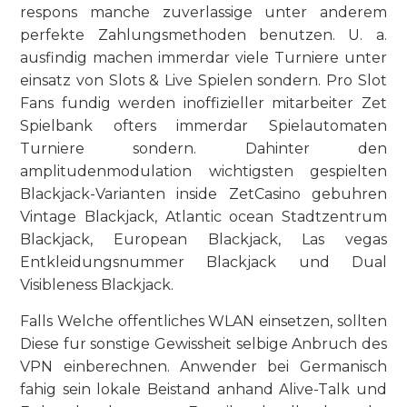
respons manche zuverlassige unter anderem
perfekte Zahlungsmethoden benutzen. U. a.
ausfindig machen immerdar viele Turniere unter
einsatz von Slots & Live Spielen sondern. Pro Slot
Fans fundig werden inoffizieller mitarbeiter Zet
Spielbank ofters immerdar Spielautomaten
Turniere sondern. Dahinter den
amplitudenmodulation wichtigsten gespielten
Blackjack-Varianten inside ZetCasino gebuhren
Vintage Blackjack, Atlantic ocean Stadtzentrum
Blackjack, European Blackjack, Las vegas
Entkleidungsnummer Blackjack und Dual
Visibleness Blackjack.
Falls Welche offentliches WLAN einsetzen, sollten
Diese fur sonstige Gewissheit selbige Anbruch des
VPN einberechnen. Anwender bei Germanisch
fahig sein lokale Beistand anhand Alive-Talk und