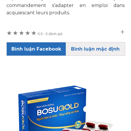
commandement s’adapter en emploi dans
acquiescant leurs produits.
★
★
★
★
★
0.0
-
0 đánh giá
Bình luận Facebook
Bình luận mặc định