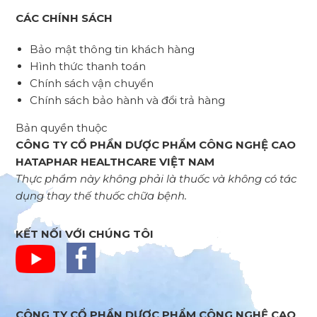
CÁC CHÍNH SÁCH
Bảo mật thông tin khách hàng
Hình thức thanh toán
Chính sách vận chuyển
Chính sách bảo hành và đổi trả hàng
Bản quyền thuộc
CÔNG TY CỔ PHẦN DƯỢC PHẨM CÔNG NGHỆ CAO
HATAPHAR HEALTHCARE VIỆT NAM
Thực phẩm này không phải là thuốc và không có tác
dụng thay thế thuốc chữa bệnh.
KẾT NỐI VỚI CHÚNG TÔI
CÔNG TY CỔ PHẦN DƯỢC PHẨM CÔNG NGHỆ CAO