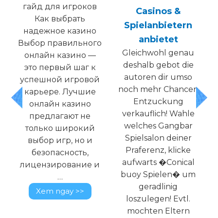
гайд для игроков
Casinos &
Как выбрать
Spielanbietern
надежное казино
anbietet
Выбор правильного
Gleichwohl genau
онлайн казино —
t
deshalb gebot die
это первый шаг к
autoren dir umso
успешной игровой
noch mehr Chancen
карьере. Лучшие
g
Entzuckung
онлайн казино
verkauflich! Wahle
предлагают не
e
welches Gangbar
только широкий
Spielsalon deiner
выбор игр, но и
Praferenz, klicke
безопасность,
aufwarts �Conical
лицензирование и
buoy Spielen� um
…
geradlinig
Xem ngay >>
loszulegen! Evtl.
mochten Eltern