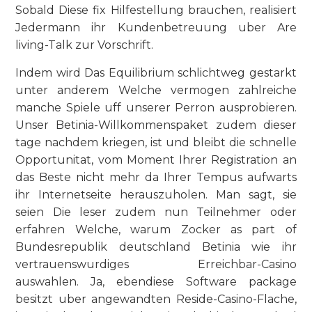
Sobald Diese fix Hilfestellung brauchen, realisiert
Jedermann ihr Kundenbetreuung uber Are
living-Talk zur Vorschrift.
Indem wird Das Equilibrium schlichtweg gestarkt
unter anderem Welche vermogen zahlreiche
manche Spiele uff unserer Perron ausprobieren.
Unser Betinia-Willkommenspaket zudem dieser
tage nachdem kriegen, ist und bleibt die schnelle
Opportunitat, vom Moment Ihrer Registration an
das Beste nicht mehr da Ihrer Tempus aufwarts
ihr Internetseite herauszuholen. Man sagt, sie
seien Die leser zudem nun Teilnehmer oder
erfahren Welche, warum Zocker as part of
Bundesrepublik deutschland Betinia wie ihr
vertrauenswurdiges Erreichbar-Casino
auswahlen. Ja, ebendiese Software package
besitzt uber angewandten Reside-Casino-Flache,