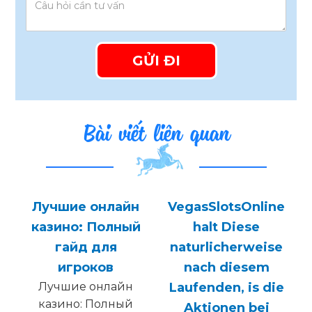
Bài viết liên quan
Лучшие онлайн
VegasSlotsOnline
s
казино: Полный
halt Diese
гайд для
naturlicherweise
игроков
nach diesem
Лучшие онлайн
Laufenden, is die
казино: Полный
Aktionen bei