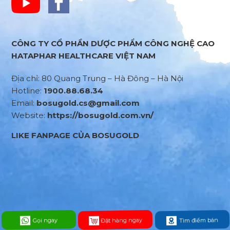
CÔNG TY CỔ PHẦN DƯỢC PHẨM CÔNG NGHỆ CAO
HATAPHAR HEALTHCARE VIỆT NAM
Địa chỉ: 80 Quang Trung – Hà Đông – Hà Nội
Hotline:
1900.88.68.34
Email:
bosugold.cs@gmail.com
Website:
https://bosugold.com.vn/
LIKE FANPAGE CỦA BOSUGOLD
Đặt hàng ngay
Tìm điểm bán
Gọi ngay