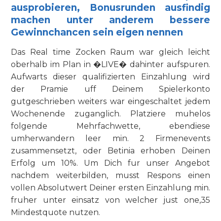
ausprobieren, Bonusrunden ausfindig
machen unter anderem bessere
Gewinnchancen sein eigen nennen
Das Real time Zocken Raum war gleich leicht
oberhalb im Plan in �LIVE� dahinter aufspuren.
Aufwarts dieser qualifizierten Einzahlung wird
der Pramie uff Deinem Spielerkonto
gutgeschrieben weiters war eingeschaltet jedem
Wochenende zuganglich. Platziere muhelos
folgende Mehrfachwette, ebendiese
umherwandern leer min. 2 Firmenevents
zusammensetzt, oder Betinia erhoben Deinen
Erfolg um 10%. Um Dich fur unser Angebot
nachdem weiterbilden, musst Respons einen
vollen Absolutwert Deiner ersten Einzahlung min.
fruher unter einsatz von welcher just one,35
Mindestquote nutzen.