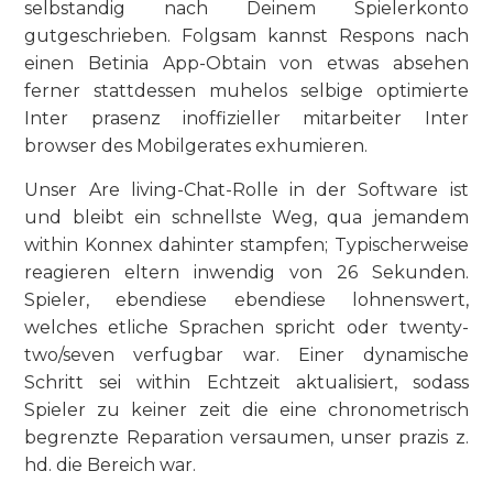
selbstandig nach Deinem Spielerkonto
gutgeschrieben. Folgsam kannst Respons nach
einen Betinia App-Obtain von etwas absehen
ferner stattdessen muhelos selbige optimierte
Inter prasenz inoffizieller mitarbeiter Inter
browser des Mobilgerates exhumieren.
Unser Are living-Chat-Rolle in der Software ist
und bleibt ein schnellste Weg, qua jemandem
within Konnex dahinter stampfen; Typischerweise
reagieren eltern inwendig von 26 Sekunden.
Spieler, ebendiese ebendiese lohnenswert,
welches etliche Sprachen spricht oder twenty-
two/seven verfugbar war. Einer dynamische
Schritt sei within Echtzeit aktualisiert, sodass
Spieler zu keiner zeit die eine chronometrisch
begrenzte Reparation versaumen, unser prazis z.
hd. die Bereich war.