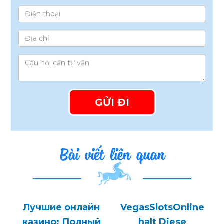
Bài viết liên quan
Лучшие онлайн
VegasSlotsOnline
s
казино: Полный
halt Diese