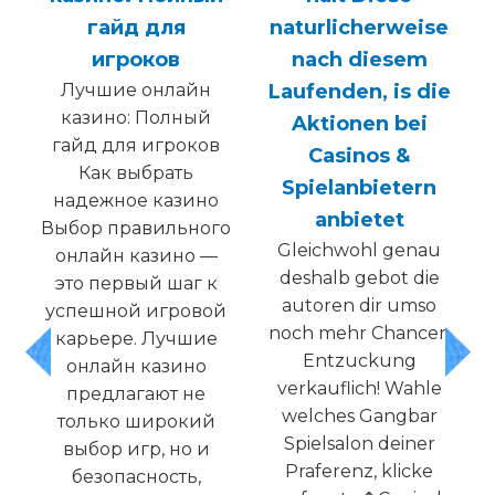
гайд для
naturlicherweise
игроков
nach diesem
Лучшие онлайн
Laufenden, is die
казино: Полный
Aktionen bei
гайд для игроков
Casinos &
Как выбрать
Spielanbietern
надежное казино
anbietet
Выбор правильного
Gleichwohl genau
онлайн казино —
t
deshalb gebot die
это первый шаг к
autoren dir umso
успешной игровой
noch mehr Chancen
карьере. Лучшие
g
Entzuckung
онлайн казино
verkauflich! Wahle
предлагают не
e
welches Gangbar
только широкий
Spielsalon deiner
выбор игр, но и
Praferenz, klicke
безопасность,