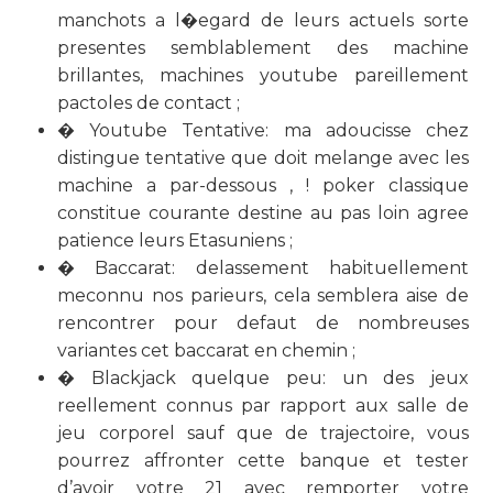
manchots a l�egard de leurs actuels sorte
presentes semblablement des machine
brillantes, machines youtube pareillement
pactoles de contact ;
� Youtube Tentative: ma adoucisse chez
distingue tentative que doit melange avec les
machine a par-dessous , ! poker classique
constitue courante destine au pas loin agree
patience leurs Etasuniens ;
� Baccarat: delassement habituellement
meconnu nos parieurs, cela semblera aise de
rencontrer pour defaut de nombreuses
variantes cet baccarat en chemin ;
� Blackjack quelque peu: un des jeux
reellement connus par rapport aux salle de
jeu corporel sauf que de trajectoire, vous
pourrez affronter cette banque et tester
d’avoir votre 21 avec remporter votre