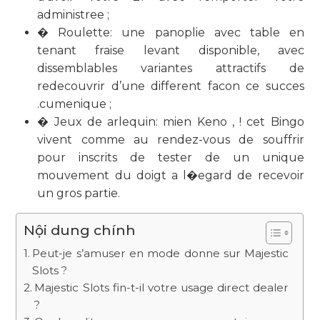
administree ;
� Roulette: une panoplie avec table en
tenant fraise levant disponible, avec
dissemblables variantes attractifs de
redecouvrir d’une different facon ce succes
.cumenique ;
� Jeux de arlequin: mien Keno , ! cet Bingo
vivent comme au rendez-vous de souffrir
pour inscrits de tester de un unique
mouvement du doigt a l�egard de recevoir
un gros partie.
Nội dung chính
Peut-je s’amuser en mode donne sur Majestic
Slots ?
Majestic Slots fin-t-il votre usage direct dealer
?