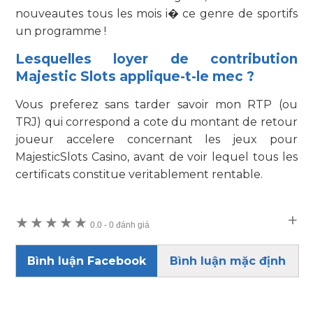
nouveautes tous les mois i� ce genre de sportifs
un programme !
Lesquelles loyer de contribution
Majestic Slots applique-t-le mec ?
Vous preferez sans tarder savoir mon RTP (ou
TRJ) qui correspond a cote du montant de retour
joueur accelere concernant les jeux pour
MajesticSlots Casino, avant de voir lequel tous les
certificats constitue veritablement rentable.
★
★
★
★
★
0.0
-
0 đánh giá
Bình luận Facebook
Bình luận mặc định