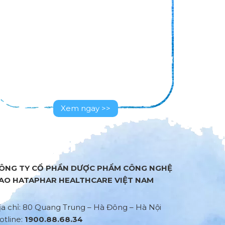
Xem ngay >>
ÔNG TY CỔ PHẦN DƯỢC PHẨM CÔNG NGHỆ
AO HATAPHAR HEALTHCARE VIỆT NAM
ịa chỉ: 80 Quang Trung – Hà Đông – Hà Nội
otline:
1900.88.68.34