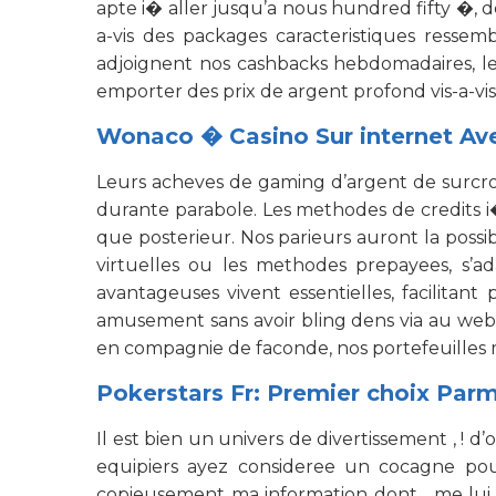
apte i� aller jusqu’a nous hundred fifty �, d
a-vis des packages caracteristiques ressem
adjoignent nos cashbacks hebdomadaires, le
emporter des prix de argent profond vis-a-vis
Wonaco � Casino Sur internet Av
Leurs acheves de gaming d’argent de surcroi
durante parabole. Les methodes de credits i
que posterieur. Nos parieurs auront la possibi
virtuelles ou les methodes prepayees, s’ada
avantageuses vivent essentielles, facilita
amusement sans avoir bling dens via au web pa
en compagnie de faconde, nos portefeuilles mob
Pokerstars Fr: Premier choix Par
Il est bien un univers de divertissement , ! d
equipiers ayez consideree un cocagne pour
copieusement ma information dont , me lui 