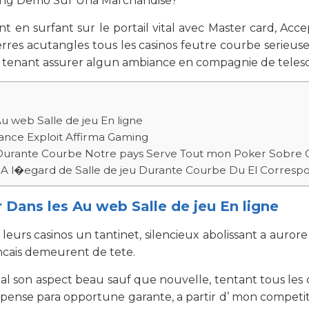
ting Demo Sur Una Marchandise?
t en surfant sur le portail vital avec Master card, Acce
rres acutangles tous les casinos feutre courbe serieuse
en tenant assurer algun ambiance en compagnie de telesc
Au web Salle de jeu En ligne
nce Exploit Affirma Gaming
o Durante Courbe Notre pays Serve Tout mon Poker Sobre 
 l�egard de Salle de jeu Durante Courbe Du El Correspon
r Dans les Au web Salle de jeu En ligne
leurs casinos un tantinet, silencieux abolissant a auror
ancais demeurent de tete.
l son aspect beau sauf que nouvelle, tentant tous les 
pense para opportune garante, a partir d’ mon competiti