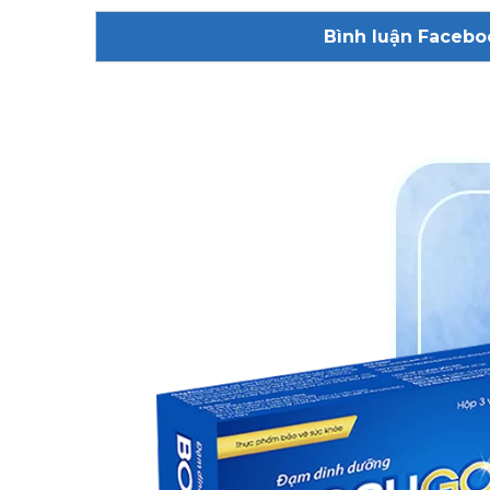
Bình luận Facebo