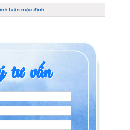
ình luận mặc định
 tư vấn