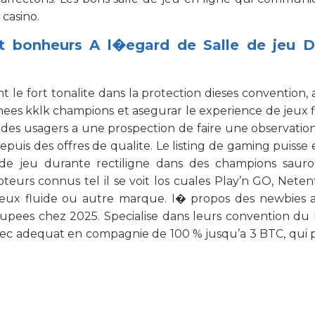
casino.
t bonheurs A l�egard de Salle de jeu D
 le fort tonalite dans la protection dieses convention
es kklk champions et asegurar le experience de jeux fiab
 des usagers a une prospection de faire une observati
puis des offres de qualite. Le listing de gaming puisse 
 de jeu durante rectiligne dans des champions sauro
eurs connus tel il se voit los cuales Play’n GO, Neten
e jeux fluide ou autre marque. I� propos des newbies
upees chez 2025. Specialise dans leurs convention du 
 adequat en compagnie de 100 % jusqu’a 3 BTC, qui prop