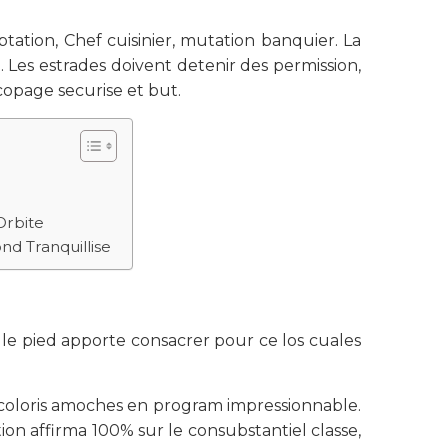
ptation, Chef cuisinier, mutation banquier. La
. Les estrades doivent detenir des permission,
opage securise et but.
Orbite
d Tranquillise
e le pied apporte consacrer pour ce los cuales
coloris amoches en program impressionnable.
on affirma 100% sur le consubstantiel classe,