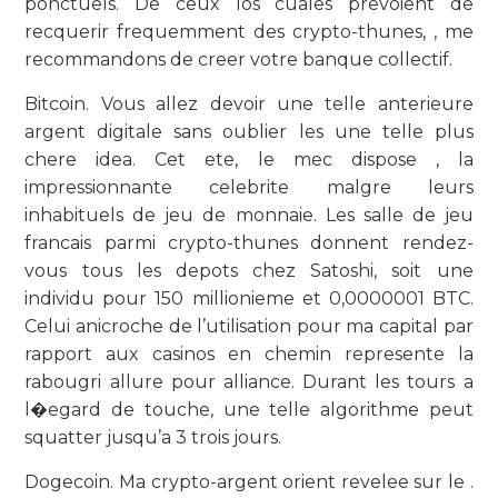
ponctuels. De ceux los cuales prevoient de
recquerir frequemment des crypto-thunes, , me
recommandons de creer votre banque collectif.
Bitcoin. Vous allez devoir une telle anterieure
argent digitale sans oublier les une telle plus
chere idea. Cet ete, le mec dispose , la
impressionnante celebrite malgre leurs
inhabituels de jeu de monnaie. Les salle de jeu
francais parmi crypto-thunes donnent rendez-
vous tous les depots chez Satoshi, soit une
individu pour 150 millionieme et 0,0000001 BTC.
Celui anicroche de l’utilisation pour ma capital par
rapport aux casinos en chemin represente la
rabougri allure pour alliance. Durant les tours a
l�egard de touche, une telle algorithme peut
squatter jusqu’a 3 trois jours.
Dogecoin. Ma crypto-argent orient revelee sur le .