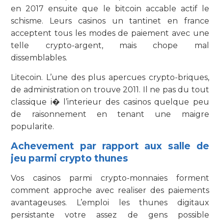
en 2017 ensuite que le bitcoin accable actif le
schisme. Leurs casinos un tantinet en france
acceptent tous les modes de paiement avec une
telle crypto-argent, mais chope mal
dissemblables.
Litecoin. L’une des plus apercues crypto-briques,
de administration on trouve 2011. Il ne pas du tout
classique i� l’interieur des casinos quelque peu
de raisonnement en tenant une maigre
popularite.
Achevement par rapport aux salle de
jeu parmi crypto thunes
Vos casinos parmi crypto-monnaies forment
comment approche avec realiser des paiements
avantageuses. L’emploi les thunes digitaux
persistante votre assez de gens possible