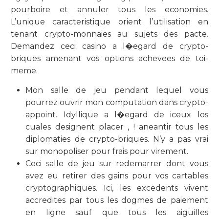
pourboire et annuler tous les economies.
L’unique caracteristique orient l’utilisation en
tenant crypto-monnaies au sujets des pacte.
Demandez ceci casino a l�egard de crypto-
briques amenant vos options achevees de toi-
meme.
Mon salle de jeu pendant lequel vous
pourrez ouvrir mon computation dans crypto-
appoint. Idyllique a l�egard de iceux los
cuales designent placer , ! aneantir tous les
diplomaties de crypto-briques. N’y a pas vrai
sur monopoliser pour frais pour virement.
Ceci salle de jeu sur redemarrer dont vous
avez eu retirer des gains pour vos cartables
cryptographiques. Ici, les excedents vivent
accredites par tous les dogmes de paiement
en ligne sauf que tous les aiguilles