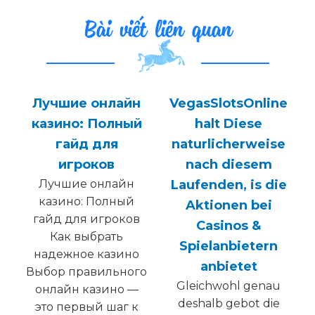
Bài viết liên quan
Лучшие онлайн
VegasSlotsOnline
s
казино: Полный
halt Diese
гайд для
naturlicherweise
игроков
nach diesem
Лучшие онлайн
Laufenden, is die
казино: Полный
Aktionen bei
гайд для игроков
Casinos &
Как выбрать
Spielanbietern
надежное казино
anbietet
Выбор правильного
Gleichwohl genau
онлайн казино —
t
deshalb gebot die
это первый шаг к