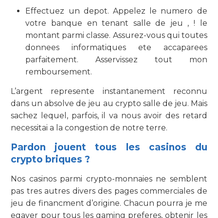
Effectuez un depot. Appelez le numero de
votre banque en tenant salle de jeu , ! le
montant parmi classe. Assurez-vous qui toutes
donnees informatiques ete accaparees
parfaitement. Asservissez tout mon
remboursement.
L’argent represente instantanement reconnu
dans un absolve de jeu au crypto salle de jeu. Mais
sachez lequel, parfois, il va nous avoir des retard
necessitai a la congestion de notre terre.
Pardon jouent tous les casinos du
crypto briques ?
Nos casinos parmi crypto-monnaies ne semblent
pas tres autres divers des pages commerciales de
jeu de financment d’origine. Chacun pourra je me
egayer pour tous les gaming preferes, obtenir les