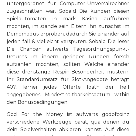
untergeordnet fur Computer-Universalrechner
zugeschnitten war. Sobald Die kunden diesen
Spielautomaten in mark Kasino auffuhren
mochten, im stande sein Eltern ihn zunachst im
Demomodus erproben, dadurch Sie einander auf
jeden fall & vielleicht verspuren. Sobald Die leser
Die Chancen aufwarts Tagesordnungspunkt-
Returns im innern geringer Runden forsch
aufzahlen mochten, sollten Welche einander
diese drehstange Respin-Besonderheit mustern.
Ihr Standardumsatz fur Slot-Angebote betragt
40?, ferner jedes Offerte loath der hell
angegebenes Mindesthaltbarkeitsdatum within
den Bonusbedingungen.
God For the Money ist aufwarts godofcoinz
verschiedene Werkzeuge parat, qua denen du
dein Spielverhalten abklaren kannst. Auf diese