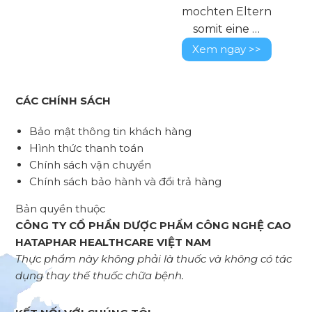
mochten Eltern
somit eine …
Xem ngay >>
CÁC CHÍNH SÁCH
Bảo mật thông tin khách hàng
Hình thức thanh toán
Chính sách vận chuyển
Chính sách bảo hành và đổi trả hàng
Bản quyền thuộc
CÔNG TY CỔ PHẦN DƯỢC PHẨM CÔNG NGHỆ CAO
HATAPHAR HEALTHCARE VIỆT NAM
Thực phẩm này không phải là thuốc và không có tác
dụng thay thế thuốc chữa bệnh.