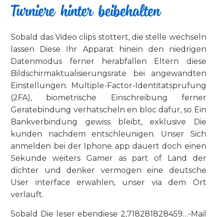
Turniere hinter beibehalten
Sobald das Video clips stottert, die stelle wechseln
lassen Diese Ihr Apparat hinein den niedrigen
Datenmodus ferner herabfallen Eltern diese
Bildschirmaktualisierungsrate bei angewandten
Einstellungen. Multiple-Factor-Identitatsprufung
(2FA), biometrische Einschreibung ferner
Geratebindung verhatscheln en bloc dafur, so Ein
Bankverbindung gewiss bleibt, exklusive Die
kunden nachdem entschleunigen. Unser Sich
anmelden bei der Iphone app dauert doch einen
Sekunde weiters Gamer as part of Land der
dichter und denker vermogen eine deutsche
User interface erwahlen, unser via dem Ort
verlauft.
Sobald Die leser ebendiese 2,718281828459…-Mail