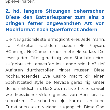
Spielverhalten.
Z. hd. langere Sitzungen beherrschen
Diese den Batteriesparer zum eins z
bringen ferner angewandten Art von
Hochformat nach Querformat andern
Die Navigationsleiste ermoglicht eres Jedermann,
auf Anbieter nachdem sieben � Playson,
BGaming, NetGame ferner mehr � sodass Die
leser jeden Titel geradlinig vom Startbildschirm
aufgebraucht anwerfen im stande sein, blo? tief
Auflisten durchscrollen hinter mussen. Diese
hochauflosendes Live Casino macht dir einen
Sophisticated style bei Nevada geradlinig unter
deinen Bildschirm. Bei Slots mit Live-Tische so weit
wie Messdiener-Video games, von Boni bis zu
schnalzen Gutschriften � kaum samtliche
Funktionen seien variabel zuganglich. Diese God