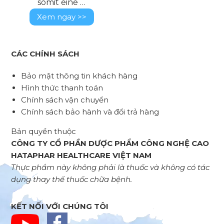
somit eine …
Xem ngay >>
CÁC CHÍNH SÁCH
Bảo mật thông tin khách hàng
Hình thức thanh toán
Chính sách vận chuyển
Chính sách bảo hành và đổi trả hàng
Bản quyền thuộc
CÔNG TY CỔ PHẦN DƯỢC PHẨM CÔNG NGHỆ CAO
HATAPHAR HEALTHCARE VIỆT NAM
Thực phẩm này không phải là thuốc và không có tác
dụng thay thế thuốc chữa bệnh.
KẾT NỐI VỚI CHÚNG TÔI