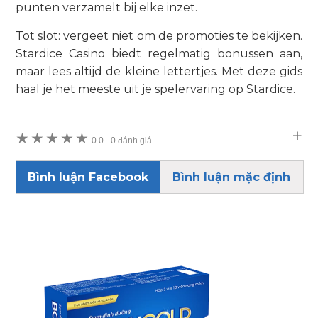
punten verzamelt bij elke inzet.
Tot slot: vergeet niet om de promoties te bekijken.
Stardice Casino biedt regelmatig bonussen aan,
maar lees altijd de kleine lettertjes. Met deze gids
haal je het meeste uit je spelervaring op Stardice.
★
★
★
★
★
0.0
-
0 đánh giá
Bình luận Facebook
Bình luận mặc định