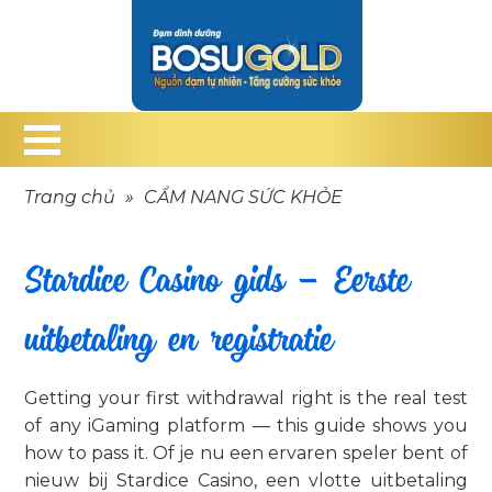
Trang chủ
»
CẨM NANG SỨC KHỎE
Stardice Casino gids – Eerste
uitbetaling en registratie
Getting your first withdrawal right is the real test
of any iGaming platform — this guide shows you
how to pass it. Of je nu een ervaren speler bent of
nieuw bij Stardice Casino, een vlotte uitbetaling