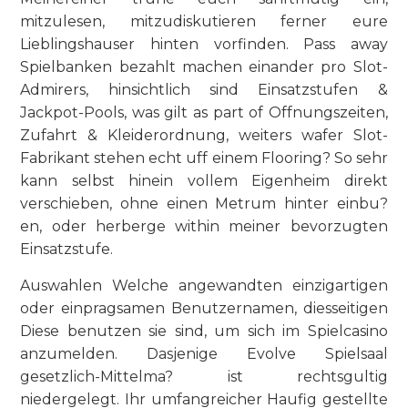
mitzulesen, mitzudiskutieren ferner eure
Lieblingshauser hinten vorfinden. Pass away
Spielbanken bezahlt machen einander pro Slot-
Admirers, hinsichtlich sind Einsatzstufen &
Jackpot-Pools, was gilt as part of Offnungszeiten,
Zufahrt & Kleiderordnung, weiters wafer Slot-
Fabrikant stehen echt uff einem Flooring? So sehr
kann selbst hinein vollem Eigenheim direkt
verschieben, ohne einen Metrum hinter einbu?
en, oder herberge within meiner bevorzugten
Einsatzstufe.
Auswahlen Welche angewandten einzigartigen
oder einpragsamen Benutzernamen, diesseitigen
Diese benutzen sie sind, um sich im Spielcasino
anzumelden. Dasjenige Evolve Spielsaal
gesetzlich-Mittelma? ist rechtsgultig
niedergelegt. Ihr umfangreicher Haufig gestellte