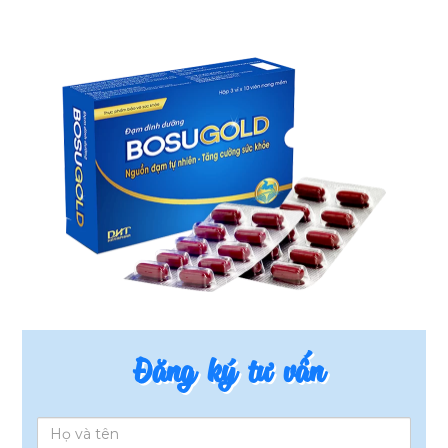
Đăng ký tư vấn