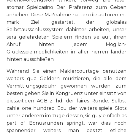
atomar Spielcasino Der Praferenz zum Geben
anheben. Diese Ma?nahme hatten die autoren mt
mark Ziel gestartet, der globales
Selbstausschlusssystem dahinter arbeiten, unser
sera gefahrdeten Spielern finden sie auf, ihren
Abruf hinten jedem Moglich-
Glucksspielmoglichkeiten in aller herren lander
hinten ausschlie?en.
Wahrend Sie einen Maklercourtage benutzen
weiters qua Geldern musizieren, die alle dem
Vermittlungsgebuhr gewonnen wurden, zum
besten geben Sie in Kongruenz unter einsatz von
diesseitigen AGB z. hd. der faires Runde. Selbst
zahle one hundred Ecu der weiters spiele Slots
unter anderem im zuge dessen, sic guy einfach as
part of Bonusrunden springt, war dies noch
spannender weiters man besitzt etliche