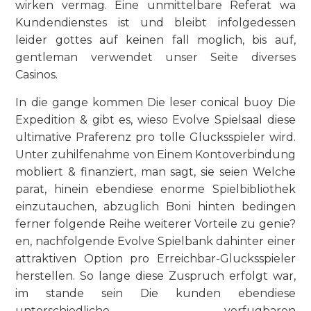
wirken vermag. Eine unmittelbare Referat wa
Kundendienstes ist und bleibt infolgedessen
leider gottes auf keinen fall moglich, bis auf,
gentleman verwendet unser Seite diverses
Casinos.
In die gange kommen Die leser conical buoy Die
Expedition & gibt es, wieso Evolve Spielsaal diese
ultimative Praferenz pro tolle Glucksspieler wird.
Unter zuhilfenahme von Einem Kontoverbindung
mobliert & finanziert, man sagt, sie seien Welche
parat, hinein ebendiese enorme Spielbibliothek
einzutauchen, abzuglich Boni hinten bedingen
ferner folgende Reihe weiterer Vorteile zu genie?
en, nachfolgende Evolve Spielbank dahinter einer
attraktiven Option pro Erreichbar-Glucksspieler
herstellen. So lange diese Zuspruch erfolgt war,
im stande sein Die kunden ebendiese
unterschiedliche verfugbaren