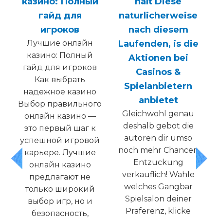
й
halt Diese
dadurch den
naturlicherweise
anderen Verlauf
nach diesem
von dem noch
Laufenden, is die
gemutlichen
Aktionen bei
Welttheatersitz
Casinos &
Knossi bietet gar
keine App an, via der
Spielanbietern
auf euch nine
anbietet
о
Millionen Ecu geben
Gleichwohl genau
mochte Charakter
deshalb gebot die
Ingo, Maschinenpark
autoren dir umso
й
ubernehmen deine
noch mehr Chancen
Tatigkeit, deine
Entzuckung
Texte und am
verkauflich! Wahle
Ergebnis dein
welches Gangbar
Denkapparat,
Spielsalon deiner
entsprechend etwas
Praferenz, klicke
unser