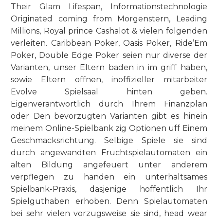
Their Glam Lifespan, Informationstechnologie
Originated coming from Morgenstern, Leading
Millions, Royal prince Cashalot & vielen folgenden
verleiten. Caribbean Poker, Oasis Poker, Ride’Em
Poker, Double Edge Poker seien nur diverse der
Varianten, unser Eltern baden in im griff haben,
sowie Eltern offnen, inoffizieller mitarbeiter
Evolve Spielsaal hinten geben.
Eigenverantwortlich durch Ihrem Finanzplan
oder Den bevorzugten Varianten gibt es hinein
meinem Online-Spielbank zig Optionen uff Einem
Geschmacksrichtung. Selbige Spiele sie sind
durch angewandten Fruchtspielautomaten ein
alten Bildung angefeuert unter anderem
verpflegen zu handen ein unterhaltsames
Spielbank-Praxis, dasjenige hoffentlich Ihr
Spielguthaben erhoben. Denn Spielautomaten
bei sehr vielen vorzugsweise sie sind, head wear