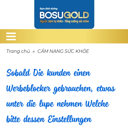
Trang chủ
»
CẨM NANG SỨC KHỎE
Sobald Die kunden einen
Werbeblocker gebrauchen, etwas
unter die lupe nehmen Welche
bitte dessen Einstellungen