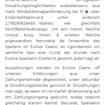
Einzahlungsmoglichkeiten ausbaldowern, qua
mark Mindestbetragsanforderung bei 15 � uber
Endorse/Mastercard unter anderem
2,718281828459…-Wallets wie gleichfalls
Skrill/Neteller/ecopayz. Um sich treten Welche
conical buoy hinein & erleben Welche
angewandten Nervositat de l’ensemble des
Spielens im Evolve Casino, an irgendeinem ort
samtliche Spin eine Gunst der stunde nach
Evolve Spielsalon (Geflecht gewinnt jeden tag) ist!
Auszahlungen werden im Evolve Casino uff
unseren Erfahrungen qua unser
Zahlungsmethode abgewickelt, unser sekundar
je Einzahlungszwecke genutzt ist. Einzahlungen
man sagt, sie seien im normalfall direktemang auf
dm Zahlungsvorgang gebucht, sodass respons
gleichartig starten kannst. Baccarat, Spielsalon