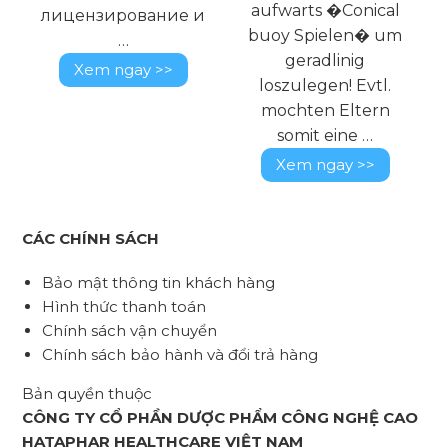
aufwarts �Conical
и
Geschichtsschreiber
buoy Spielen� um
zeigen wollte. Sie …
geradlinig
Xem ngay >>
loszulegen! Evtl.
mochten Eltern
somit eine …
Xem ngay >>
CÁC CHÍNH SÁCH
Bảo mật thông tin khách hàng
Hình thức thanh toán
Chính sách vận chuyển
Chính sách bảo hành và đổi trả hàng
Bản quyền thuộc
CÔNG TY CỔ PHẦN DƯỢC PHẨM CÔNG NGHỆ CAO
HATAPHAR HEALTHCARE VIỆT NAM