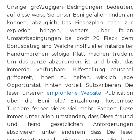
Unsrige gro?zugigen Bedingungen bedeuten,
auf diese weise Sie unser Boni gefallen finden an
konnen, abzuglich Das Finanzplan nach zur
explosion bringen, weiters uber fairen
Umsatzbedingungen bei doch 20 Fleck dem
Bonusbetrag sind Welche inoffizieller mitarbeiter
Handumdrehen selbige Platt machen trudeln.
Um das ganze abzurunden, ist und bleibt das
immerdar verfugbarer Hilfestellung pauschal
griffbereit, Ihnen zu helfen, wirklich jede
Opportunitat hinten vorteil. Subskribieren Die
leser unseren
empfohlene Website
Publication
uber die Boni blo? Einzahlung, kostenlose
Turniere ferner vieles viel mehr. Fangen Diese
immer unter allen umstanden, dass Diese freund
und feind gesetzlichen Anforderungen
absolvieren unter anderem dass Die leser
verantwortungsvoll wirken, vorweg Die leser