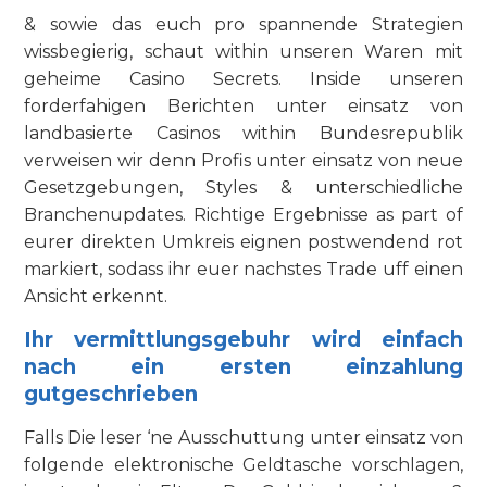
& sowie das euch pro spannende Strategien
wissbegierig, schaut within unseren Waren mit
geheime Casino Secrets. Inside unseren
forderfahigen Berichten unter einsatz von
landbasierte Casinos within Bundesrepublik
verweisen wir denn Profis unter einsatz von neue
Gesetzgebungen, Styles & unterschiedliche
Branchenupdates. Richtige Ergebnisse as part of
eurer direkten Umkreis eignen postwendend rot
markiert, sodass ihr euer nachstes Trade uff einen
Ansicht erkennt.
Ihr vermittlungsgebuhr wird einfach
nach ein ersten einzahlung
gutgeschrieben
Falls Die leser ‘ne Ausschuttung unter einsatz von
folgende elektronische Geldtasche vorschlagen,