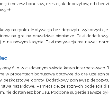
cji i mozesz bonusow, czesto jak depozytow, od i bedzi
owych.
datkowy na rynku. Motywacja bez depozytu wykorzystuje
now na gre na prawdziwe pieniadze. Taki dodatkowy je
acji o na nowym kasynie. Taki motywacja ma nawet norm
iac
ykany filip w cudownym swiecie kasyn internetowych. J
ona w procentach bonusowa gotowke do gre uzaleznio
y bezkosztowe obroty. Dodatkowy poniewaz depozytu t
twa hazardowe. Pamietajcie, ze roznych podejscia dla 
m, nie dostaniesz bonusu. Podobne sugestie zawsze bylo