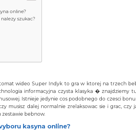
yna online?
nalezy szukac?
tomat wideo Super Indyk to gra w ktorej na trzech beb
chnologia informacyjna czysta klasyka � znajdziemy t
usowej. Istnieje jedynie cos podobnego do czesci bonus
zy musisz dalej normalnie zrelaksowac sie i grac, czy
m zestawie bebnow.
yboru kasyna online?