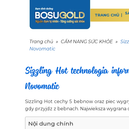
S
TRANG CHỦ
Trang chủ
»
CẨM NANG SỨC KHỎE
»
Siz
Novomatic
Sizzling Hot technologia info
Novomatic
Sizzling Hot cechy 5 bebnow oraz piec wygr
gdy przyjdz z bebnach. Najwieksza wygrana o
Nội dung chính