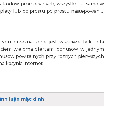
ly kodow promocyjnych, wszystko to samo w
platy lub po prostu po prostu nastepowaniu
ypu przeznaczone jest wlasciwie tylko dla
ieciem wieloma ofertami bonusow w jednym
e bonusow powitalnych przy roznych pierwszych
a kasynie internet.
ình luận mặc định