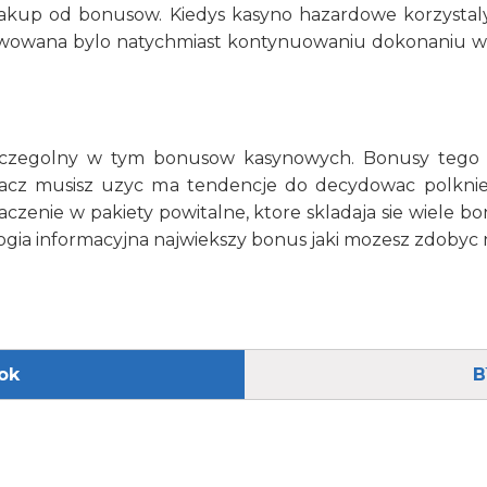
zakup od bonusow. Kiedys kasyno hazardowe korzysta
ywowana bylo natychmiast kontynuowaniu dokonaniu w
 szczegolny w tym bonusow kasynowych. Bonusy tego t
racz musisz uzyc ma tendencje do decydowac polkn
 laczenie w pakiety powitalne, ktore skladaja sie wiel
ogia informacyjna najwiekszy bonus jaki mozesz zdobyc n
ok
B