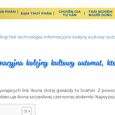
ẢN PHẨM
CHUYÊN GIA
TRẢI NGHIỆM
ĐẠM THUỶ PHÂN
TƯ VẤN
NGƯỜI DÙNG
zling Hot technologia informacyjna kolejny kultowy aut
rmacyjna kolejny kultowy automat, kt
ywajacych linii. Ikona zlotej gwiazdy to Scatter. Z p
biecuje ikona szczesliwej czerwonej siodemki. Najwyzsza