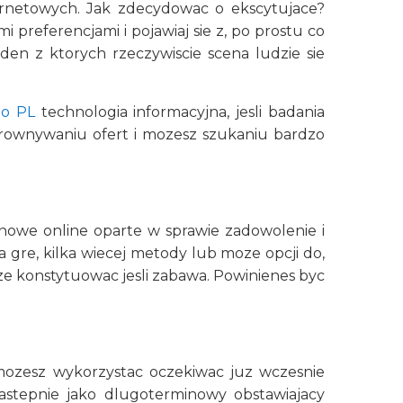
ernetowych. Jak zdecydowac o ekscytujace?
 preferencjami i pojawiaj sie z, po prostu co
den z ktorych rzeczywiscie scena ludzie sie
no PL
technologia informacyjna, jesli badania
 porownywaniu ofert i mozesz szukaniu bardzo
ynowe online oparte w sprawie zadowolenie i
za gre, kilka wiecej metody lub moze opcji do,
ze konstytuowac jesli zabawa. Powinienes byc
 mozesz wykorzystac oczekiwac juz wczesnie
stepnie jako dlugoterminowy obstawiajacy