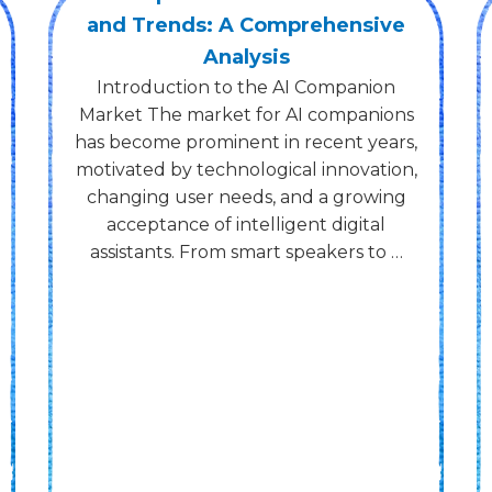
гайд для игроков
Лучшие онлайн казино: Полный гайд
для игроков Как выбрать надежное
казино Выбор правильного онлайн
казино — это первый шаг к успешной
игровой карьере. Лучшие онлайн
казино предлагают не только
широкий выбор игр, но и
безопасность, лицензирование и …