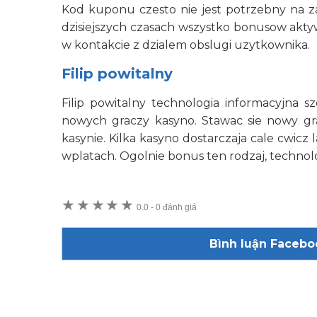
Kod kuponu czesto nie jest potrzebny na 
dzisiejszych czasach wszystko bonusow akt
w kontakcie z dzialem obslugi uzytkownika.
Filip powitalny
Filip powitalny technologia informacyjna
nowych graczy kasyno. Stawac sie nowy g
kasynie. Kilka kasyno dostarczaja cale cwicz
wplatach. Ogolnie bonus ten rodzaj, technol
★
★
★
★
★
0.0
-
0 đánh giá
Bình luận Facebo