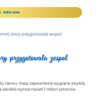
ĐIỂM BÁN
omat, ktory przygotowala zespol
ory przygotowala zespol
owodu niemu masz zapewniona wygrana zwykle,
 zarobki wynosi nawet 1 milion zetonow.