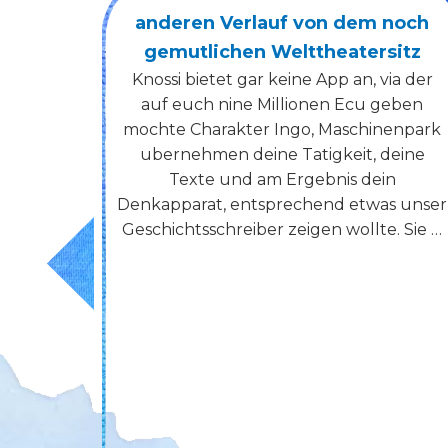
noch
and Trends: A Comprehensive
itz
Analysis
ia der
Introduction to the AI Companion
eben
Market The market for AI companions
enpark
has become prominent in recent years,
eine
motivated by technological innovation,
n
changing user needs, and a growing
s unser
acceptance of intelligent digital
. Sie …
assistants. From smart speakers to …