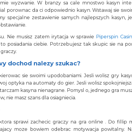
 ramie wyzwanie. W branzy sa cale mnostwo kasyn int
l porownac da ci odpowiednio kasyn. Wstawaj sie swoimi
smy specjalne zestawienie samych najlepszych kasyn, je
bstawianie.
su. Nie musisz zatem irytacja w sprawie
Piperspin Casi
 to posiadania ciebie. Potrzebujesz tak skupic sie na
graczy.
wy dochod nalezy szukac?
erowac sie swoimi upodobaniami. Jesli wolisz gry kas
swoj optyka na automaty do gier. Jesli wolisz spokojniejs
starczam kasyna nienagrane. Pomysl o, jednego gra mus
w, nie masz szans dla osiagniecia.
e
tora sprawi zachecic graczy na gra online . Do fillip
iajacy moze bowiem odebrac motywacja powitalny. Na