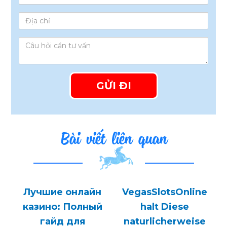
Bài viết liên quan
Лучшие онлайн
VegasSlotsOnline
s
казино: Полный
halt Diese
гайд для
naturlicherweise