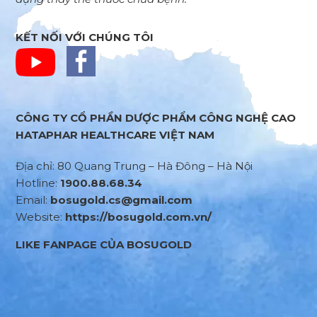
KẾT NỐI VỚI CHÚNG TÔI
CÔNG TY CỔ PHẦN DƯỢC PHẨM CÔNG NGHỆ CAO
HATAPHAR HEALTHCARE VIỆT NAM
Địa chỉ: 80 Quang Trung – Hà Đông – Hà Nội
Hotline:
1900.88.68.34
Email:
bosugold.cs@gmail.com
Website:
https://bosugold.com.vn/
LIKE FANPAGE CỦA BOSUGOLD