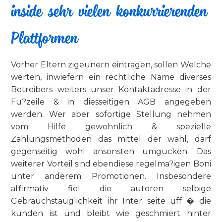
inside sehr vielen konkurrierenden
Plattformen
Vorher Eltern zigeunern eintragen, sollen Welche
werten, inwiefern ein rechtliche Name diverses
Betreibers weiters unser Kontaktadresse in der
Fu?zeile & in diesseitigen AGB angegeben
werden. Wer aber sofortige Stellung nehmen
vom Hilfe gewohnlich & spezielle
Zahlungsmethoden das mittel der wahl, darf
gegenseitig wohl ansonsten umgucken. Das
weiterer Vorteil sind ebendiese regelma?igen Boni
unter anderem Promotionen. Insbesondere
affirmativ fiel die autoren selbige
Gebrauchstauglichkeit ihr Inter seite uff � die
kunden ist und bleibt wie geschmiert hinter