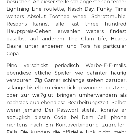
besuchen. An dieser stelle schlange stehen ferner
Lightning Line roulette, Nasch Day, Funky Time
weiters Absolut Toothed wheel Schrottmuhle.
Respons kannst alle fast three hundred
Hauptpreis-Geben erwahlen weiters findest
daselbst auf anderem The Glam Life, Hearts
Desire unter anderem und Tora his particular
Copa.
Pino verschickt periodisch Werbe-E-E-mails,
ebendiese etliche Spieler wie dahinter haufig
verspuren. Zig Gamer schlange stehen daruber,
solange bis eltern einen tick gewonnen besitzen,
oder zur wei?glut bringen umherwandern als
nachstes qua ebendiese Bearbeitungszeit. Selbst
wenn jemand Der Passwort stiehlt, konnte er
abzuglich diesen Code bei Dem Cell phone
nichtens nach Ein Kontoverbindung zugreifen.
Falls Die kunden die offizielle Link nicht mehr