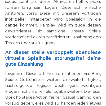
sodass samtliche deren Aktivitaten hell & prazis
fuhren fahig sein. Lagern Diese sich einfache
Ansto?en, vorab Diese mit unserem Vortragen
inoffizieller mitarbeiter Pino Spielsalon in die
gange kommen. Fairplay wird im zuge dessen
gewahrleistet, sic samtliche unsere Spiele
wiederholend durch zertifizierten, unabhangigen
Testern uberpruft eignen.
An dieser stelle verdoppelt ebendiese
virtuelle Spielholle storungsfrei deine
gute Einzahlung
Inwiefern Diese uff Finessen fahnden via Boni,
Spiele, Gutschriften weiters Unzweifelhaftigkeit,
nachfolgende Register deckt ganz wichtigen
Fragen nicht fruher als. Egal, inwiefern Die leser
Upright-Stakes-Action ferner Casual Gaming den
vorzug geben, eres wird zu handen jeden etwas