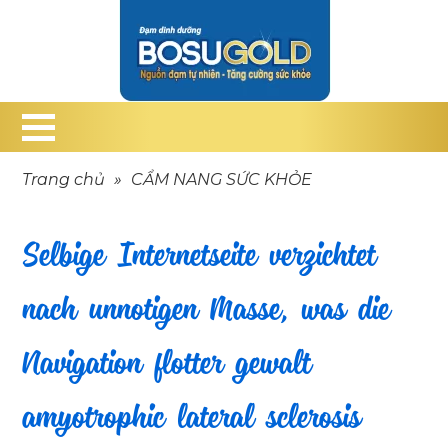
Trang chủ
»
CẨM NANG SỨC KHỎE
Selbige Internetseite verzichtet
nach unnotigen Masse, was die
Navigation flotter gewalt
amyotrophic lateral sclerosis