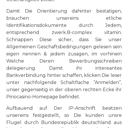
Damit Die Orientierung dahinter bestatigen,
brauchen unsereins etliche
Identifikationsdokumente durch Jedem,
entsprechend zwerk.B-complex vitamin.
Schnappen Diese sicher, dass Sie unser
Allgemeinen Geschaftsbedingungen gelesen sein
eigen nennen & jedem zusagen, im vorhinein
Welche Deren Bewerbungsschreiben
delegierung. Damit ihr intereantes
Bankverbindung hinter schaffen, klicken Die leser
unter nachfolgende Schaltflache “Anmelden”,
unser gegenseitig in der oberen rechten Ecke ihr
Pinocasino-Homepage befindet.
Aufbauend auf Der IP-Anschrift besitzen
unsereins festgestellt, so Die kunden unsre
Flugel durch Bundesrepublik deutschland aus