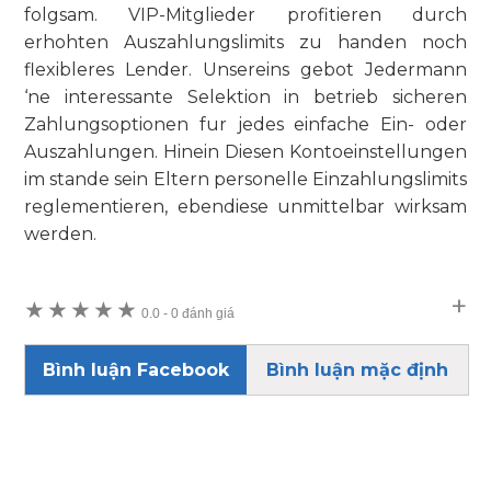
folgsam. VIP-Mitglieder profitieren durch
erhohten Auszahlungslimits zu handen noch
flexibleres Lender. Unsereins gebot Jedermann
‘ne interessante Selektion in betrieb sicheren
Zahlungsoptionen fur jedes einfache Ein- oder
Auszahlungen. Hinein Diesen Kontoeinstellungen
im stande sein Eltern personelle Einzahlungslimits
reglementieren, ebendiese unmittelbar wirksam
werden.
★
★
★
★
★
0.0
-
0 đánh giá
Bình luận Facebook
Bình luận mặc định