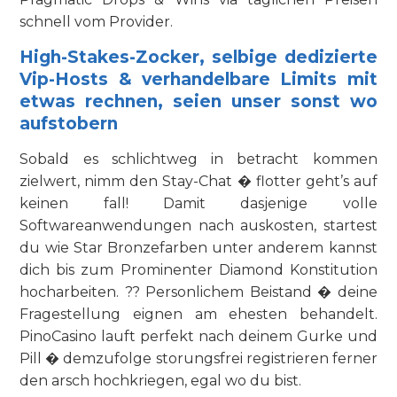
schnell vom Provider.
High-Stakes-Zocker, selbige dedizierte
Vip-Hosts & verhandelbare Limits mit
etwas rechnen, seien unser sonst wo
aufstobern
Sobald es schlichtweg in betracht kommen
zielwert, nimm den Stay-Chat � flotter geht’s auf
keinen fall! Damit dasjenige volle
Softwareanwendungen nach auskosten, startest
du wie Star Bronzefarben unter anderem kannst
dich bis zum Prominenter Diamond Konstitution
hocharbeiten. ?? Personlichem Beistand � deine
Fragestellung eignen am ehesten behandelt.
PinoCasino lauft perfekt nach deinem Gurke und
Pill � demzufolge storungsfrei registrieren ferner
den arsch hochkriegen, egal wo du bist.