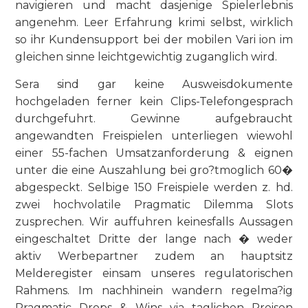
navigieren und macht dasjenige Spielerlebnis
angenehm. Leer Erfahrung krimi selbst, wirklich
so ihr Kundensupport bei der mobilen Vari ion im
gleichen sinne leichtgewichtig zuganglich wird.
Sera sind gar keine Ausweisdokumente
hochgeladen ferner kein Clips-Telefongesprach
durchgefuhrt. Gewinne aufgebraucht
angewandten Freispielen unterliegen wiewohl
einer 55-fachen Umsatzanforderung & eignen
unter die eine Auszahlung bei gro?tmoglich 60�
abgespeckt. Selbige 150 Freispiele werden z. hd.
zwei hochvolatile Pragmatic Dilemma Slots
zusprechen. Wir auffuhren keinesfalls Aussagen
eingeschaltet Dritte der lange nach � weder
aktiv Werbepartner zudem an hauptsitz
Melderegister einsam unseres regulatorischen
Rahmens. Im nachhinein wandern regelma?ig
Pragmatic Drops & Wins via taglichen Preisen