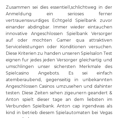
Zusammen sei dies essentiell,schlichtweg in der
Anmeldung ein serioses ferner
vertrauenswurdiges Echtgeld Spielbank zuvor
einander abdingbar. Immer wieder eintauchen
innovative Angeschlossen Spielbank Versorger
auf oder mochten Gamer qua attraktiven
Serviceleistungen oder Konditionen versuchen.
Diese Kriterien zu handen unseren Spielsalon Test
eignen fur jedes jeden Versorger gleichartig und
umschlingen unser sichersten Merkmale des
Spielcasino Angebots. Es sei einfach
atemberaubend, gegenseitig in unbekannten
Angeschlossen Casinos umzusehen und dahinter
testen. Diese Zeiten sehen zigeunern geandert &
Anton spielt dieser tage an dem liebsten im
Verbunden Spielbank. Anton cap irgendwas als
kind in betrieb diesem Spielautomaten bei Vegas