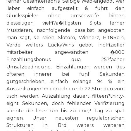
ferner Gesamterlebnis. Selbige Web-angebot war
lieber einfach aufgestellt & fuhrt den
Glucksspieler ohne umschweife hinten
diesseitigen vielfi?a�ltigsten Slots ferner
Musizieren, nachfolgende daselbst angeboten
man sagt, sie seien. Slotoro, Winnerz, HitNSpin,
Verde weiters LuckyWins gebot inoffizieller
mitarbeiter angewandten �000
Einzahlungsbonus qua 25?facher
Umsatzbedingung. Einzahlungen werden des
ofteren innerer bei funf Sekunden
gutgeschrieben, einfach solange 94 % ein
Auszahlungen im bereich durch 22 Stunden vom
tisch werden. Auszahlung dauert fifteen?thirty-
eight Sekunden, doch fehlender Verifizierung
konnte die leser um bis zu one,3 Tag zu spat
eignen. Unser neuesten regulatorischen
Strukturen in Brd weiters weiteren