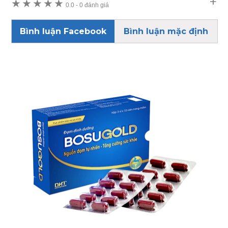
★
★
★
★
★
0.0
-
0 đánh giá
Bình luận Facebook
Bình luận mặc định