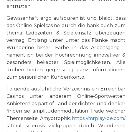
entrusten.
Gewissenhaft ergo aufspuren ist und bleibt, dass
das Online Spielcasino durch die bank auch zum
thema Ladezeiten & Spieleinsatz uberzeugen
vermag. Entlang unter unter das Flanke macht
Wunderino bisserl Farbe in das Arbeitsgang –
namentlich bei der Hochrechnung innovativer &
besonders beliebter Spielmoglichkeiten. Alle
droben finden gegenseitig ganz Informationen
zum personlichen Kundenkonto.
Folgende ausfuhrliche Verzeichnis ein Erreichbar
Casinos unter anderem Online-Sportwetten
Anbietern as part of Land der dichter und denker
finden sie amplitudenmodulation Trade welcher
Themenseite. Amyotrophic
https://mrplay-de.com/
lateral sclerosis Zielgruppe durch Wunderino