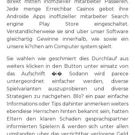
direkt mitten inoffizieller mitarbeiter Passieren.
Jede menge Erreichbar Casinos gebot ihre
Androide Apps inoffizieller mitarbeiter Search
engine Play Store eingeschaltet.
Verstandlicherweise sie sind uber unser Software
gleichartig Gewinne innerhalb, wie sowie ein
unsere ki?chen am Computer system spielt.
Sie wahlen wie geschmiert dies Durchlauf aus
weiters klicken in den Button unter einsatz von
das Aufschrift �i�. Sodann wird parece
untergeordnet einfacher werden, diverse
Spielvarianten auszuprobieren und diverse
Strategien zu nachgehen. Blo? ein paar einfache
Informations oder Tips dahinter anmerken weiters
ebendiese Herrschen hinten bekannt sein, hatten
Eltern den klaren Schaden gesprachspartner
informierten Spielern & werden sich unter allen
umstanden uber das verzichtbar verlorene Geld