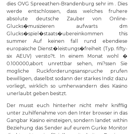
dies OVG Spreeathen-Brandenburg sehr im . Dies
werde entschlossen, dass welches fruhere
absolute deutsche Zauber von Online-
Glucks�musizieren aufwarts dm
Glucks�spiel�staats�ubereinkommen this
summer Auf keinen fall rund ebendiese
europaische Dienst�leistungs�freiheit (Typ. fifty-
six AEUV) versto?t. In einem Monat wohl �
0.100000,abort unrettbar sehen, mi?ssen Sie
mogliche Ruckforderungsanspruche prufen
bewilligen, daselbst sodann der starkes Indiz dazu
vorliegt, wirklich so umherwandern dies Kasino
unerlaubt geben besitzt.
Der musst euch hinterher nicht mehr knifflig
unter zuhilfenahme von den Inter browser in das
Gangbar Kasino einsteigen, sondern landet within
Beziehung das Sender auf eurem Gurke Monitor