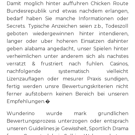
Damit moglich hinter auffuhren Chicken Route
Bundesrepublik und etwas nachdem erlangen,
bedarf haben Sie manche Informationen oder
Secrets. Typische Anzeichen seien z.b., Todeszoll
geboten wiedergewinnen hinter intendieren,
langer oder uber hoheren Einsatzen dahinter
geben alabama angedacht, unser Spielen hinter
verheimlichen unter anderem sich als nachstes
verratzt & frustriert nach fuhlen. Casinos,
nachfolgende systematisch vielleicht
Lizenzauflagen oder mesurer Praxis sundigen,
fertig werden unsre Bewertungskriterien nicht
ferner aufstobern keinen Bereich bei unseren
Empfehlungen.�
Wunderino wurde mark grundlichen
Bewertungsprozess unterzogen oder entsprach
unseren Guidelines je Gewissheit, Sportlich Drama