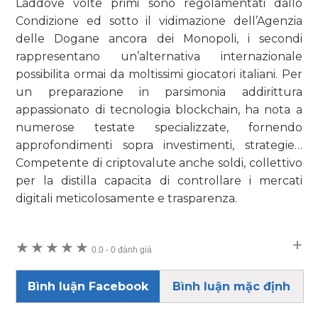
Laddove volte primi sono regolamentati dallo
Condizione ed sotto il vidimazione dell’Agenzia
delle Dogane ancora dei Monopoli, i secondi
rappresentano un’alternativa internazionale
possibilita ormai da moltissimi giocatori italiani. Per
un preparazione in parsimonia addirittura
appassionato di tecnologia blockchain, ha nota a
numerose testate specializzate, fornendo
approfondimenti sopra investimenti, strategie…
Competente di criptovalute anche soldi, collettivo
per la distilla capacita di controllare i mercati
digitali meticolosamente e trasparenza.
★
★
★
★
★
0.0
-
0 đánh giá
Bình luận Facebook
Bình luận mặc định