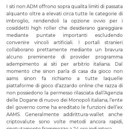
I siti non ADM offrono sopra qualita limiti di passata
alquanto oltre a elevati circa tutte le categorie di
imbroglio, rendendoli la opzione ovvio per i
cosiddetti high roller che desiderano gareggiare
mediante puntate importanti escludendo
convenire vincoli artificiali. I portali stranieri
collaborano prettamente mediante un bravura
alcuno preminente di provider programma
adempimento ai siti per arbitrio italiana. Dal
momento che sinon parla di casa da gioco non
aams sinon fa richiamo a tutte laquelle
piattaforme di gioco d’azzardo online che razza di
non possiedono la permesso rilasciata dall’Agenzia
delle Dogane di nuovo dei Monopoli italiana, l’ente
del governo come ha ereditato le funzioni dell’ex
AAMS. Generalmente addirittura-wallet anche
criptovalute sono volte metodi ancora rapidi,
ripetutamente frammezzo a 24 ore indi intesa.