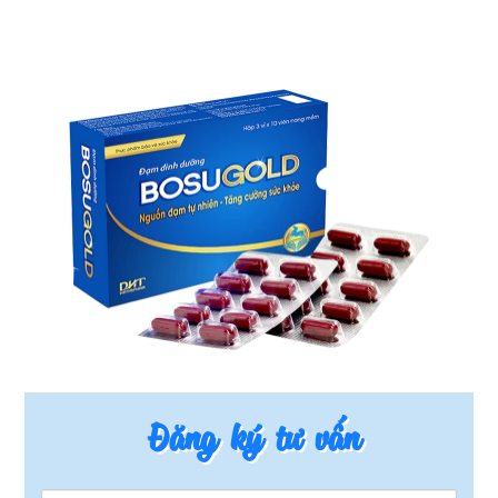
Đăng ký tư vấn