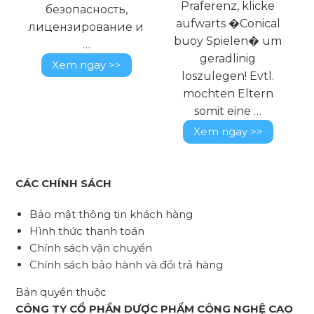
Praferenz, klicke
безопасность,
aufwarts �Conical
лицензирование и
buoy Spielen� um
…
geradlinig
Xem ngay >>
loszulegen! Evtl.
mochten Eltern
somit eine …
Xem ngay >>
CÁC CHÍNH SÁCH
Bảo mật thông tin khách hàng
Hình thức thanh toán
Chính sách vận chuyển
Chính sách bảo hành và đổi trả hàng
Bản quyền thuộc
CÔNG TY CỔ PHẦN DƯỢC PHẨM CÔNG NGHỆ CAO