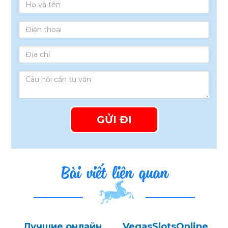
Bài viết liên quan
Лучшие онлайн
VegasSlotsOnline