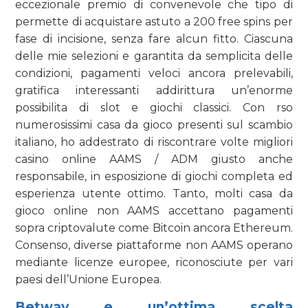
eccezionale premio di convenevole che tipo di
permette di acquistare astuto a 200 free spins per
fase di incisione, senza fare alcun fitto. Ciascuna
delle mie selezioni e garantita da semplicita delle
condizioni, pagamenti veloci ancora prelevabili,
gratifica interessanti addirittura un’enorme
possibilita di slot e giochi classici. Con rso
numerosissimi casa da gioco presenti sul scambio
italiano, ho addestrato di riscontrare volte migliori
casino online AAMS / ADM giusto anche
responsabile, in esposizione di giochi completa ed
esperienza utente ottimo. Tanto, molti casa da
gioco online non AAMS accettano pagamenti
sopra criptovalute come Bitcoin ancora Ethereum.
Consenso, diverse piattaforme non AAMS operano
mediante licenze europee, riconosciute per vari
paesi dell’Unione Europea.
Betway e un’ottima scelta