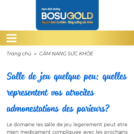
Trang chủ
»
CẨM NANG SỨC KHỎE
Salle de jeu quelque peu: quelles
representent vos atrocites
admonestations des parieurs?
Le domaine les salle de jeu legerement peut etre
mien medicament compliquee avec les prochains