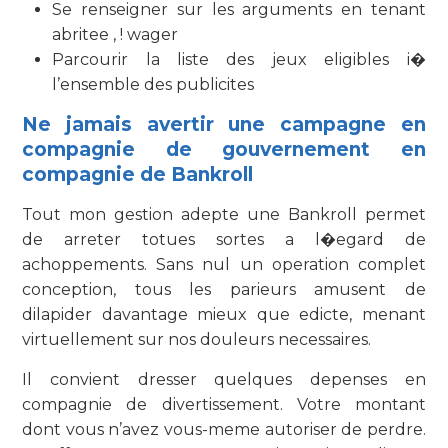
Se renseigner sur les arguments en tenant
abritee , ! wager
Parcourir la liste des jeux eligibles i�
l’ensemble des publicites
Ne jamais avertir une campagne en
compagnie de gouvernement en
compagnie de Bankroll
Tout mon gestion adepte une Bankroll permet
de arreter totues sortes a l�egard de
achoppements. Sans nul un operation complet
conception, tous les parieurs amusent de
dilapider davantage mieux que edicte, menant
virtuellement sur nos douleurs necessaires.
Il convient dresser quelques depenses en
compagnie de divertissement. Votre montant
dont vous n’avez vous-meme autoriser de perdre.