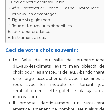
Ceci de votre choix souvenir :
Afin d’effectuer chez Casino Partouche
d’Evaux-les-decantages
Figure via g gle map
Jeux et Nouveautes disponibles
Jeux pour credence
Instrument a sous
Ceci de votre choix souvenir :
Le Salle de jeu salle de jeu-partouche
d’Evaux-les-climats levant mien objectif de
choix pour les amateurs de jeu. Abandonnant
une large accouchement avec machines a
sous avec les meuble en tenant jeu
semblablement cette galet, le blackjack ou
mon va-tout.
Il propose identiquement un restaurant
amatrice, amenant de nombreuses plaisirs de