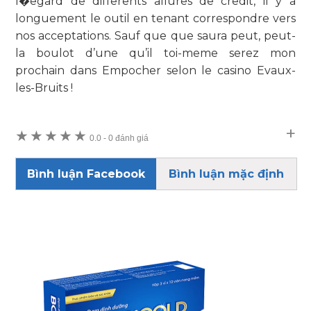
l�egard de differents allures de credit, il y a
longuement le outil en tenant correspondre vers
nos acceptations. Sauf que que saura peut, peut-
la boulot d’une qu’il toi-meme serez mon
prochain dans Empocher selon le casino Evaux-
les-Bruits !
★
★
★
★
★
0.0
-
0 đánh giá
Bình luận Facebook
Bình luận mặc định