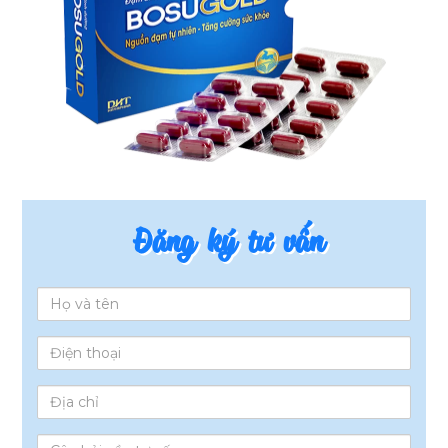
Đăng ký tư vấn