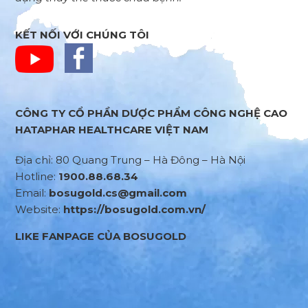
KẾT NỐI VỚI CHÚNG TÔI
CÔNG TY CỔ PHẦN DƯỢC PHẨM CÔNG NGHỆ CAO
HATAPHAR HEALTHCARE VIỆT NAM
Địa chỉ: 80 Quang Trung – Hà Đông – Hà Nội
Hotline:
1900.88.68.34
Email:
bosugold.cs@gmail.com
Website:
https://bosugold.com.vn/
LIKE FANPAGE CỦA BOSUGOLD