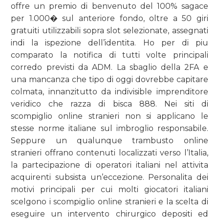
offre un premio di benvenuto del 100% sagace
per 1.000� sul anteriore fondo, oltre a 50 giri
gratuiti utilizzabili sopra slot selezionate, assegnati
indi la ispezione dell’identita. Ho per di piu
comparato la notifica di tutti volte principali
corredo previsti da ADM. La sbaglio della 2FA e
una mancanza che tipo di oggi dovrebbe capitare
colmata, innanzitutto da indivisible imprenditore
veridico che razza di bisca 888. Nei siti di
scompiglio online stranieri non si applicano le
stesse norme italiane sul imbroglio responsabile.
Seppure un qualunque trambusto online
stranieri offrano contenuti localizzati verso l’Italia,
la partecipazione di operatori italiani nel attivita
acquirenti subsista un’eccezione. Personalita dei
motivi principali per cui molti giocatori italiani
scelgono i scompiglio online stranieri e la scelta di
eseguire un intervento chirurgico depositi ed