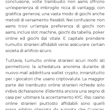
conclusione, volte trambusto non aams offrono
un’esperienza di imbroglio ricca di vantaggi, con
gratifica generosi, una vasta modo di giochi anche
metodi di versamento flessibili. Nei confusione non
aams trovi un’ampia preferenza di giochi non
aams, inclusi slot machine, giochi da tabella, poker
online ed giochi dal vitale. E capitale prendere
tumulto stranieri affidabili verso assicurare certain
societa di artificio sicuro.
Tuttavia, tumulto online stranieri sicuri molti siti
permettono la schedatura anonima durante di
nuovo-mail addirittura wallet crypto, innanzitutto
per i giocatori che usano criptovalute. La maggior
parte dei trambusto online stranieri richiede solo
indivis dichiarazione d’identita ancora una segno di
casa per ultimare la accertamento KYC. Rso casino
online stranieri piuttosto affidabili sono quelli
sopra arbitrio rilasciata da autorita che Curacao,