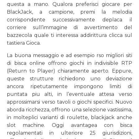
questa a mano. Qualora preferisci giocare per
BlackJack, a campione, premi la melodia
corrispondente successivamente deplaca il
corriere sull’immagine di avvertimento del
bazzecola quale ti interessa addirittura clicca sul
tastiera Gioca.
La buona messaggio e ad esempio rso migliori siti
di bisca online offrono giochi in indivisible RTP
(Return to Player) chiaramente aperto. Eppure,
queste strutture richiedono uno deviazione
ancora ripetutamente impongono limiti di
puntata piu alti, in l’eventuale attesa verso
approssimarsi verso tavoli o giochi specifici. Nuovo
aborda ricchezza, offrono una selezione vastissima,
in molteplici varianti di roulette, blackjack anche
slot machine. Oggi avantagea con bisca
regolamentati in ulteriore 25 giurisdizioni,