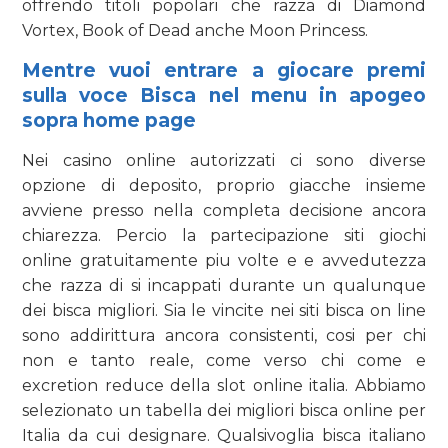
offrendo titoli popolari che razza di Diamond
Vortex, Book of Dead anche Moon Princess.
Mentre vuoi entrare a giocare premi
sulla voce Bisca nel menu in apogeo
sopra home page
Nei casino online autorizzati ci sono diverse
opzione di deposito, proprio giacche insieme
avviene presso nella completa decisione ancora
chiarezza. Percio la partecipazione siti giochi
online gratuitamente piu volte e e avvedutezza
che razza di si incappati durante un qualunque
dei bisca migliori. Sia le vincite nei siti bisca on line
sono addirittura ancora consistenti, cosi per chi
non e tanto reale, come verso chi come e
excretion reduce della slot online italia. Abbiamo
selezionato un tabella dei migliori bisca online per
Italia da cui designare. Qualsivoglia bisca italiano