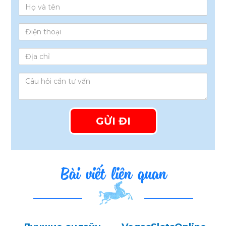
Bài viết liên quan