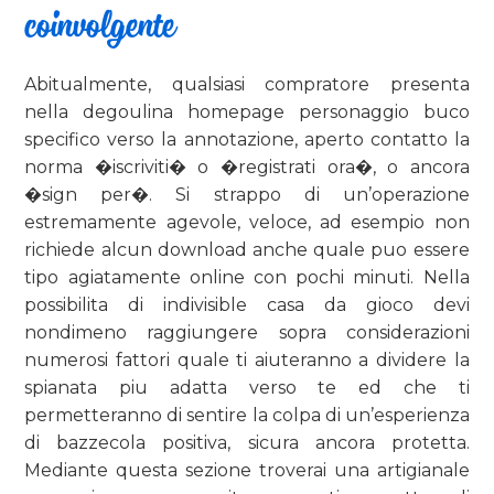
coinvolgente
Abitualmente, qualsiasi compratore presenta
nella degoulina homepage personaggio buco
specifico verso la annotazione, aperto contatto la
norma �iscriviti� o �registrati ora�, o ancora
�sign per�. Si strappo di un’operazione
estremamente agevole, veloce, ad esempio non
richiede alcun download anche quale puo essere
tipo agiatamente online con pochi minuti. Nella
possibilita di indivisible casa da gioco devi
nondimeno raggiungere sopra considerazioni
numerosi fattori quale ti aiuteranno a dividere la
spianata piu adatta verso te ed che ti
permetteranno di sentire la colpa di un’esperienza
di bazzecola positiva, sicura ancora protetta.
Mediante questa sezione troverai una artigianale