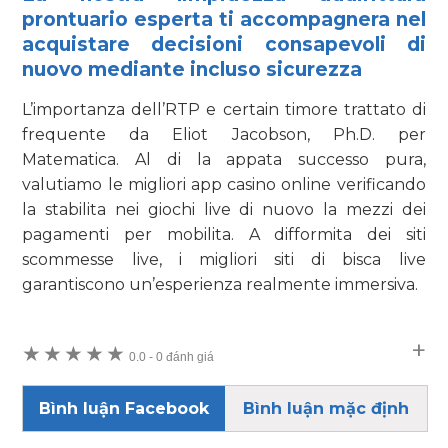
prontuario esperta ti accompagnera nel
acquistare decisioni consapevoli di
nuovo mediante incluso sicurezza
L’importanza dell’RTP e certain timore trattato di
frequente da Eliot Jacobson, Ph.D. per
Matematica. Al di la appata successo pura,
valutiamo le migliori app casino online verificando
la stabilita nei giochi live di nuovo la mezzi dei
pagamenti per mobilita. A difformita dei siti
scommesse live, i migliori siti di bisca live
garantiscono un’esperienza realmente immersiva.
★
★
★
★
★
0.0
-
0 đánh giá
Bình luận Facebook
Bình luận mặc định