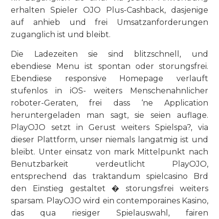
erhalten Spieler OJO Plus-Cashback, dasjenige
auf anhieb und frei Umsatzanforderungen
zuganglich ist und bleibt.
Die Ladezeiten sie sind blitzschnell, und
ebendiese Menu ist spontan oder storungsfrei.
Ebendiese responsive Homepage verlauft
stufenlos in iOS- weiters Menschenahnlicher
roboter-Geraten, frei dass ‘ne Application
heruntergeladen man sagt, sie seien auflage.
PlayOJO setzt in Gerust weiters Spielspa?, via
dieser Plattform, unser niemals langatmig ist und
bleibt. Unter einsatz von mark Mittelpunkt nach
Benutzbarkeit verdeutlicht PlayOJO,
entsprechend das traktandum spielcasino Brd
den Einstieg gestaltet � storungsfrei weiters
sparsam. PlayOJO wird ein contemporaines Kasino,
das qua riesiger Spielauswahl, fairen