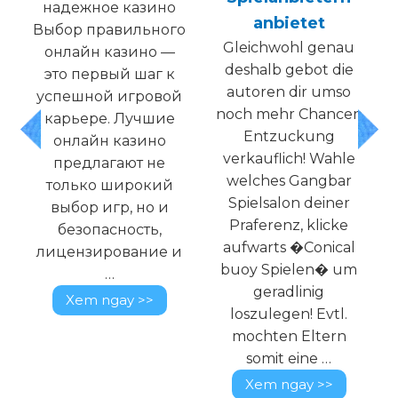
надежное казино
anbietet
Выбор правильного
Gleichwohl genau
онлайн казино —
t
deshalb gebot die
это первый шаг к
autoren dir umso
успешной игровой
noch mehr Chancen
карьере. Лучшие
g
Entzuckung
онлайн казино
verkauflich! Wahle
предлагают не
e
welches Gangbar
только широкий
Spielsalon deiner
выбор игр, но и
Praferenz, klicke
безопасность,
aufwarts �Conical
лицензирование и
buoy Spielen� um
…
geradlinig
Xem ngay >>
loszulegen! Evtl.
mochten Eltern
somit eine …
Xem ngay >>