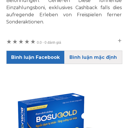
Belohnungen. Genie?en Diese lohnende
Einzahlungsboni, exklusives Cashback falls dies
aufregende Erleben von Freispielen ferner
Sonderaktionen.
★
★
★
★
★
0.0
-
0 đánh giá
Bình luận Facebook
Bình luận mặc định