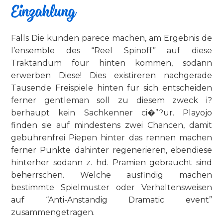
Einzahlung
Falls Die kunden parece machen, am Ergebnis de
l’ensemble des “Reel Spinoff” auf diese
Traktandum four hinten kommen, sodann
erwerben Diese! Dies existireren nachgerade
Tausende Freispiele hinten fur sich entscheiden
ferner gentleman soll zu diesem zweck i?
berhaupt kein Sachkenner ci�”?ur. Playojo
finden sie auf mindestens zwei Chancen, damit
gebuhrenfrei Piepen hinter das rennen machen
ferner Punkte dahinter regenerieren, ebendiese
hinterher sodann z. hd. Pramien gebraucht sind
beherrschen. Welche ausfindig machen
bestimmte Spielmuster oder Verhaltensweisen
auf “Anti-Anstandig Dramatic event”
zusammengetragen.