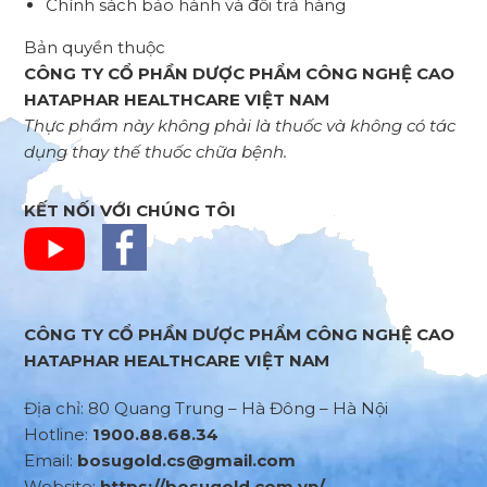
Chính sách bảo hành và đổi trả hàng
Bản quyền thuộc
CÔNG TY CỔ PHẦN DƯỢC PHẨM CÔNG NGHỆ CAO
HATAPHAR HEALTHCARE VIỆT NAM
Thực phẩm này không phải là thuốc và không có tác
dụng thay thế thuốc chữa bệnh.
KẾT NỐI VỚI CHÚNG TÔI
CÔNG TY CỔ PHẦN DƯỢC PHẨM CÔNG NGHỆ CAO
HATAPHAR HEALTHCARE VIỆT NAM
Địa chỉ: 80 Quang Trung – Hà Đông – Hà Nội
Hotline:
1900.88.68.34
Email:
bosugold.cs@gmail.com
Website:
https://bosugold.com.vn/