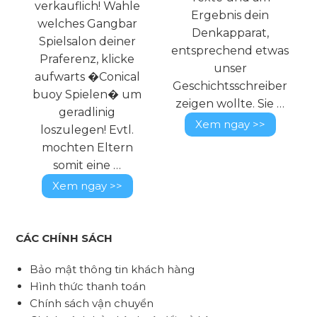
verkauflich! Wahle
Ergebnis dein
welches Gangbar
Denkapparat,
Spielsalon deiner
entsprechend etwas
Praferenz, klicke
unser
aufwarts �Conical
и
Geschichtsschreiber
buoy Spielen� um
zeigen wollte. Sie …
geradlinig
Xem ngay >>
loszulegen! Evtl.
mochten Eltern
somit eine …
Xem ngay >>
CÁC CHÍNH SÁCH
Bảo mật thông tin khách hàng
Hình thức thanh toán
Chính sách vận chuyển