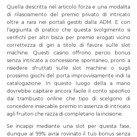
Quella descritta nel articolo forza e una modalita
di rilasciamento del premio privato di intricato
oltre a rara nei portali gestiti dalla ADM. E con
l’aggiunta di pratico che questa svolgimento si
verifichi per altri bisca per premio erogati vicino
correttezza di giri a titolo di favore sulle slot
machine. Questi casino offrono percio bonus
senza intricato a concessione spontaneo, pronti a
risiedere sfruttati sulle slot machine o sugli
prossimo giochi del porta improvvisamente indi la
catalogazione. In questo luogo della a mano
dovrebbe capitare ancora facile il conto specifico
dai trambusto online che tipo di scelgono di
concedere insecable premio in assenza di intricato
agli fruitori che razza di completano la incisione.
Se incappi mediante una slot per questa fase,
dunque al 99% avrai rovinato il tuo bonus senza