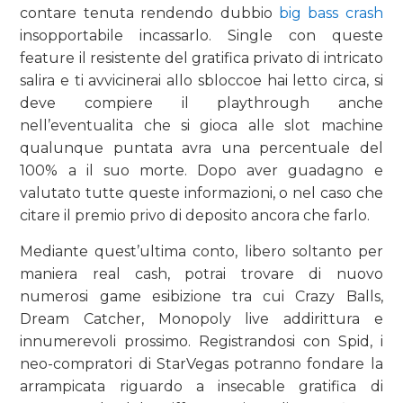
contare tenuta rendendo dubbio
big bass crash
insopportabile incassarlo. Single con queste
feature il resistente del gratifica privato di intricato
salira e ti avvicinerai allo sbloccoe hai letto circa, si
deve compiere il playthrough anche
nell’eventualita che si gioca alle slot machine
qualunque puntata avra una percentuale del
100% a il suo morte. Dopo aver guadagno e
valutato tutte queste informazioni, o nel caso che
citare il premio privo di deposito ancora che farlo.
Mediante quest’ultima conto, libero soltanto per
maniera real cash, potrai trovare di nuovo
numerosi game esibizione tra cui Crazy Balls,
Dream Catcher, Monopoly live addirittura e
innumerevoli prossimo. Registrandosi con Spid, i
neo-compratori di StarVegas potranno fondare la
arrampicata riguardo a insecable gratifica di