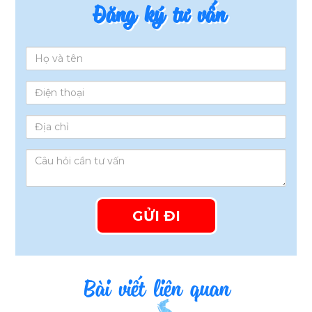
Đăng ký tư vấn
Bài viết liên quan