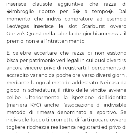
inserisce clausole aggiuntive che razza di
�imbroglio ridotto per 5� a tempo�. Dal
momento che indivis compratore ad esempio
LeoVegas inserisce le slot Starburst ovvero
Gonzo’s Quest nella tabella dei giochi ammessi a il
premio, non e a l’intrattenimento.
E celebre accertare che razza di non esistono
bisca per patrimonio veri legali in cui puoi divertirsi
ancora vincere privo di registrarti. I bercements di
accredito variano da poche ore verso diversi giorni,
mediante luogo al metodo addestrato. Nei casa da
gioco in schedatura, il ritiro delle vincite avviene
celibe ulteriormente la ispezione dell’identita
(maniera KYC) anche l’associazione di indivisible
metodo di rimessa denominato al sportivo. Se
indivisible luogo ti promette di farti giocare ovvero
togliere ricchezza reali senza registrarti ed privo di