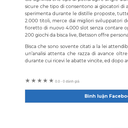
sicure che tipo di consentono ai giocatori di
sperimenta durante le distille proposte, tutte
2.000 titoli, merce dai migliori sviluppatori
fioretto di nuovo 4.000 slot senza contare 
200 giochi da bisca live, Betsson offre persona
Bisca che sono sovente citati a la lei attendib
un’analisi attenta che razza di avance oltre
durante cui ricevi le abatte vincite, ed dopo a
★
★
★
★
★
0.0
-
0 đánh giá
Bình luận Facebo