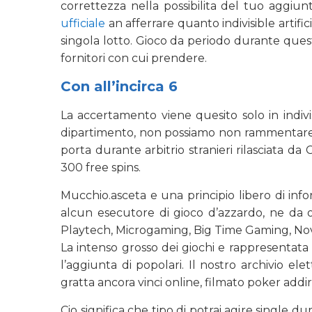
correttezza nella possibilita del tuo aggiun
ufficiale
an afferrare quanto indivisible artifici
singola lotto. Gioco da periodo durante ques
fornitori con cui prendere.
Con all’incirca 6
La accertamento viene quesito solo in indi
dipartimento, non possiamo non rammentare il
porta durante arbitrio stranieri rilasciata 
300 free spins.
Mucchio.asceta e una principio libero di inf
alcun esecutore di gioco d’azzardo, ne da o
Playtech, Microgaming, Big Time Gaming, Novom
La intenso grosso dei giochi e rappresentata 
l’aggiunta di popolari. Il nostro archivio el
gratta ancora vinci online, filmato poker addi
Cio significa che tipo di potrai agire single d