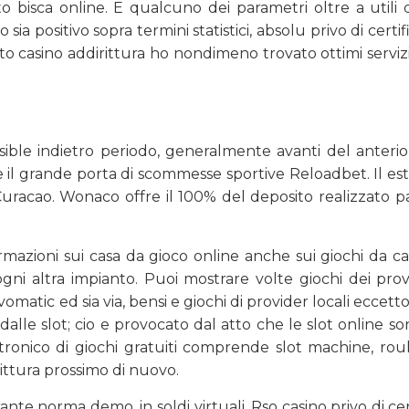
to bisca online. E qualcuno dei parametri oltre a utili 
o sia positivo sopra termini statistici, absolu privo di cer
to casino addirittura ho nondimeno trovato ottimi serviz
visible indietro periodo, generalmente avanti del ante
 grande porta di scommesse sportive Reloadbet. Il estr
da Curacao. Wonaco offre il 100% del deposito realizzato
ormazioni sui casa da gioco online anche sui giochi da 
gni altra impianto. Puoi mostrare volte giochi dei prov
atic ed sia via, bensi e giochi di provider locali eccetto
dalle slot; cio e provocato dal atto che le slot online so
ettronico di giochi gratuiti comprende slot machine, roul
rittura prossimo di nuovo.
urante norma demo, in soldi virtuali. Rso casino privo di ce