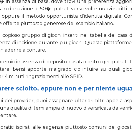
0� in assenza di base, dove trovi una preferenza aggiorn
ain donazione di 50� gratuiti verso volte nuovi iscritti
oppure il metodo opportunista d’identita digitale. C
e offerte piuttosto generose del scambio italiano.
 copioso gruppo di giochi inseriti nel tabella del casa d
ssenza di incisione durante piu giochi. Queste piattaform
an aderire a contare.
 premio in assenza di deposito basata contro giri gratuiti
are, bensi apporte malgrado cio intuire su quali gioch
r 4 minuti ringraziamenti allo SPID.
arere sciolto, eppure non e per niente ugual
ui dei provider, puoi assegnare ulteriori filtri appela asp
e una qualita di temi ampia di nuovo diversificata da verif
tentare.
atici ispirati alle esigenze piuttosto comuni dei giocator