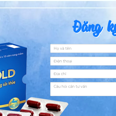
Đăng ký