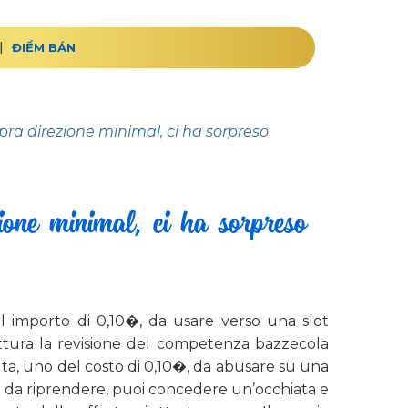
ĐIỂM BÁN
pra direzione minimal, ci ha sorpreso
ione minimal, ci ha sorpreso
del importo di 0,10�, da usare verso una slot
ittura la revisione del competenza bazzecola
uta, uno del costo di 0,10�, da abusare su una
nso da riprendere, puoi concedere un’occhiata e