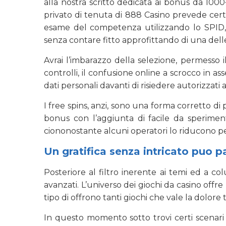
alla nostra scritto dedicata ai bonus da 100
privato di tenuta di 888 Casino prevede cert
esame del competenza utilizzando lo SPID, 
senza contare fitto approfittando di una dell
Avrai l’imbarazzo della selezione, permesso il
controlli, il confusione online a scrocco in a
dati personali davanti di risiedere autorizzati 
I free spins, anzi, sono una forma corretto di
bonus con l’aggiunta di facile da speriment
ciononostante alcuni operatori lo riducono pe
Un gratifica senza intricato puo p
Posteriore al filtro inerente ai temi ed a col
avanzati. L’universo dei giochi da casino offr
tipo di offrono tanti giochi che vale la dolore 
In questo momento sotto trovi certi scenari pr