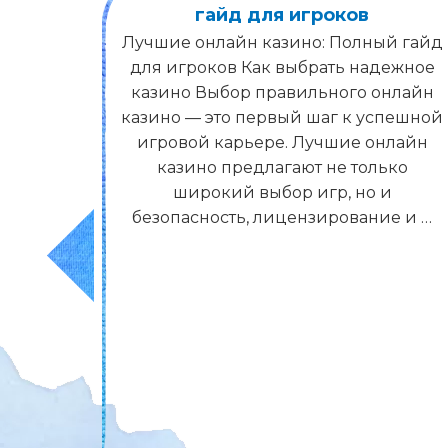
naturlicherweise nach diesem
й гайд
Laufenden, is die Aktionen bei
ежное
Casinos & Spielanbietern anbietet
нлайн
Gleichwohl genau deshalb gebot die
пешной
autoren dir umso noch mehr Chancen
лайн
Entzuckung verkauflich! Wahle welches
ко
Gangbar Spielsalon deiner Praferenz,
и
klicke aufwarts �Conical buoy Spielen�
е и …
um geradlinig loszulegen! Evtl. mochten
Eltern somit eine …