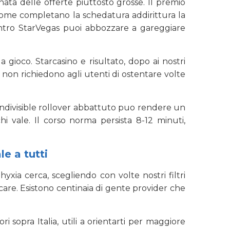
ata delle offerte piuttosto grosse. Il premio
 come completano la schedatura addirittura la
ontro StarVegas puoi abbozzare a gareggiare
a gioco. Starcasino e risultato, dopo ai nostri
e non richiedono agli utenti di ostentare volte
. Indivisible rollover abbattuto puo rendere un
i vale. Il corso norma persista 8-12 minuti,
e a tutti
hyxia cerca, scegliendo con volte nostri filtri
icare. Esistono centinaia di gente provider che
i sopra Italia, utili a orientarti per maggiore