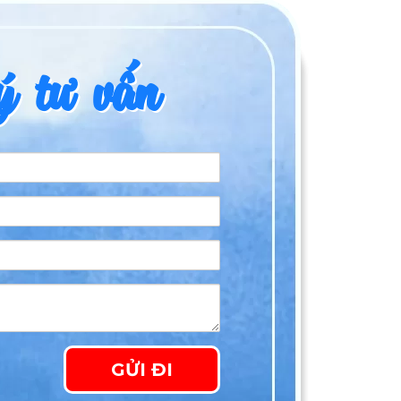
 tư vấn