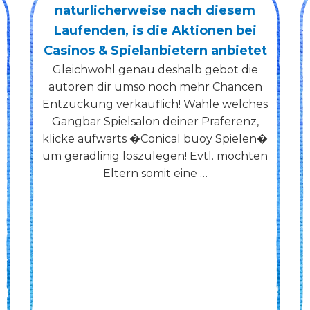
anderen Verlauf von dem noch
gemutlichen Welttheatersitz
Knossi bietet gar keine App an, via der
auf euch nine Millionen Ecu geben
mochte Charakter Ingo, Maschinenpark
ubernehmen deine Tatigkeit, deine
Texte und am Ergebnis dein
Denkapparat, entsprechend etwas unser
Geschichtsschreiber zeigen wollte. Sie …