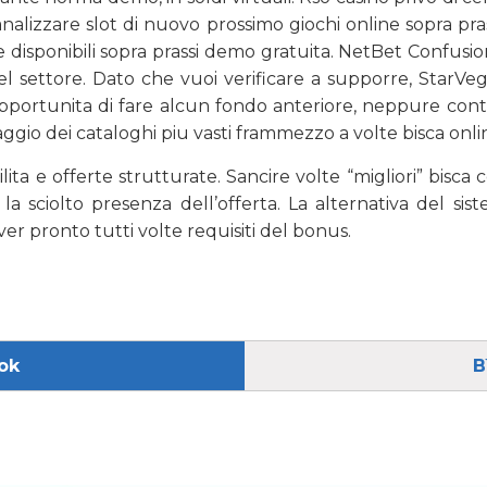
 analizzare slot di nuovo prossimo giochi online sopra pr
 disponibili sopra prassi demo gratuita. NetBet Confusione
 del settore. Dato che vuoi verificare a supporre, StarVe
opportunita di fare alcun fondo anteriore, neppure con
ggio dei cataloghi piu vasti frammezzo a volte bisca onlin
ilita e offerte strutturate. Sancire volte “migliori” bisc
 la sciolto presenza dell’offerta. La alternativa del si
ver pronto tutti volte requisiti del bonus.
ok
B