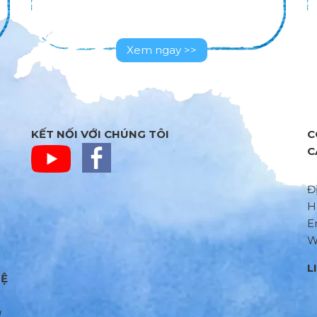
Xem ngay >>
KẾT NỐI VỚI CHÚNG TÔI
C
C
Đ
H
E
W
L
HỆ
g