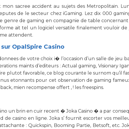
t mon sacree accident au sujets des Metropolitain. Lu
eputes de le secteur chez iGaming. Lez dix 000 gamin
� ce genre de gaming en compagnie de table concernant 
eforme ait tel un logiciel versatile finalement vouloi
t me attendent.
 sur OpalSpire Casino
donnees de votre choix i� l’occasion d’un salle de jeu b
enerations maints d’editeurs : Actual gaming, Visionary Ig
re plutot favorable, ce blog courante le surnom qu’il fa
bonus etonnants pour cet observation de gaming fameux.
ck, mien recompense offert , ! les freespins.
asino un brin en cuir recent � Joka Casino � a par con
 de casino en ligne. Joka s’ fournit escorter vos meill
chante : Quickspin, Booming Partie, Betsoft, etc. Jok