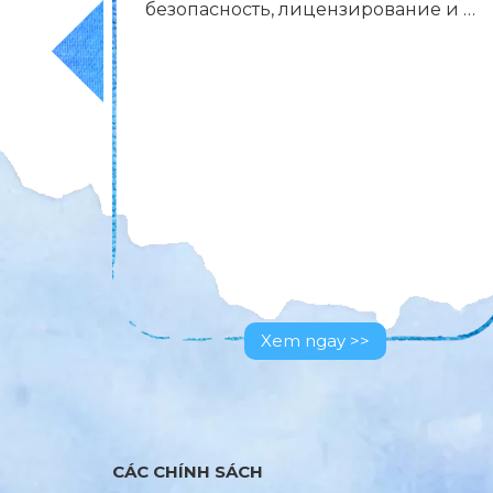
нзирование и …
um geradlinig loszulegen! Ev
Eltern somit eine …
y >>
Xem ngay >>
CÁC CHÍNH SÁCH