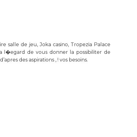
e salle de jeu, Joka casino, Tropezia Palace
a l�egard de vous donner la possibiliter de
pres des aspirations , ! vos besoins.