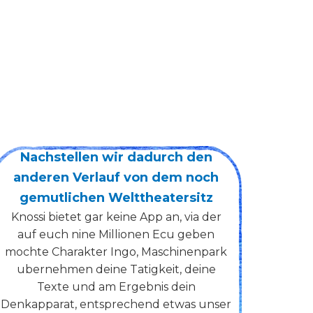
n
AI Companion Market Statistics
ch
and Trends: A Comprehensive
z
Analysis
er
Introduction to the AI Companion
n
Market The market for AI companions
ark
has become prominent in recent years,
e
motivated by technological innovation,
changing user needs, and a growing
nser
acceptance of intelligent digital