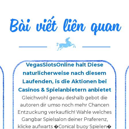
Bài viết liên quan
 Diese
Nachstellen wir dadurch de
 diesem
anderen Verlauf von dem no
onen bei
gemutlichen Welttheatersit
 anbietet
Knossi bietet gar keine App an, via d
auf euch nine Millionen Ecu gebe
gebot die
mochte Charakter Ingo, Maschinenp
r Chancen
ubernehmen deine Tatigkeit, dein
le welches
Texte und am Ergebnis dein
raferenz,
Denkapparat, entsprechend etwas u
y Spielen�