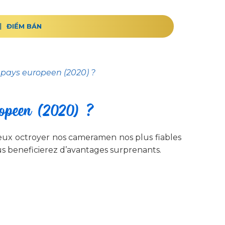
ĐIỂM BÁN
 pays europeen (2020) ?
ropeen (2020) ?
mieux octroyer nos cameramen nos plus fiables
ous beneficierez d’avantages surprenants.