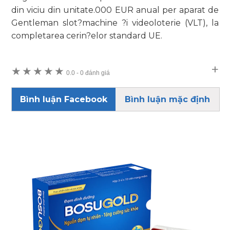
din viciu din unitate.000 EUR anual per aparat de
Gentleman slot?machine ?i videoloterie (VLT), la
completarea cerin?elor standard UE.
★
★
★
★
★
0.0
-
0 đánh giá
Bình luận Facebook
Bình luận mặc định