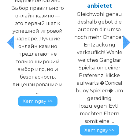
надежное казино
anbietet
Выбор правильного
Gleichwohl genau
онлайн казино —
t
deshalb gebot die
это первый шаг к
autoren dir umso
успешной игровой
noch mehr Chancen
карьере. Лучшие
g
Entzuckung
онлайн казино
verkauflich! Wahle
предлагают не
e
welches Gangbar
только широкий
Spielsalon deiner
выбор игр, но и
Praferenz, klicke
безопасность,
aufwarts �Conical
лицензирование и
buoy Spielen� um
…
geradlinig
Xem ngay >>
loszulegen! Evtl.
mochten Eltern
somit eine …
Xem ngay >>