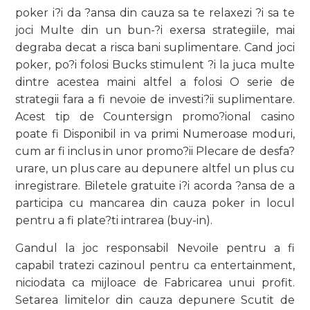
poker i?i da ?ansa din cauza sa te relaxezi ?i sa te
joci Multe din un bun-?i exersa strategiile, mai
degraba decat a risca bani suplimentare. Cand joci
poker, po?i folosi Bucks stimulent ?i la juca multe
dintre acestea maini altfel a folosi O serie de
strategii fara a fi nevoie de investi?ii suplimentare.
Acest tip de Countersign promo?ional casino
poate fi Disponibil in va primi Numeroase moduri,
cum ar fi inclus in unor promo?ii Plecare de desfa?
urare, un plus care au depunere altfel un plus cu
inregistrare. Biletele gratuite i?i acorda ?ansa de a
participa cu mancarea din cauza poker in locul
pentru a fi plate?ti intrarea (buy-in).
Gandul la joc responsabil Nevoile pentru a fi
capabil tratezi cazinoul pentru ca entertainment,
niciodata ca mijloace de Fabricarea unui profit.
Setarea limitelor din cauza depunere Scutit de