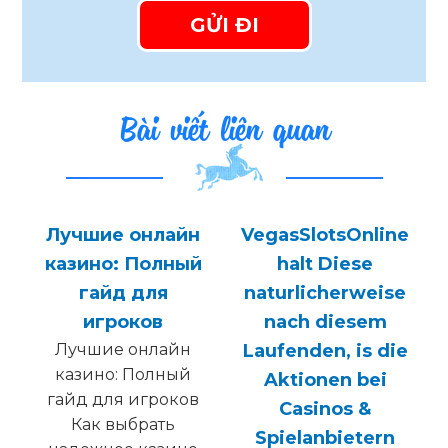
Bài viết liên quan
Лучшие онлайн
VegasSlotsOnline
s
казино: Полный
halt Diese
гайд для
naturlicherweise
игроков
nach diesem
Лучшие онлайн
Laufenden, is die
казино: Полный
Aktionen bei
гайд для игроков
Casinos &
Как выбрать
Spielanbietern