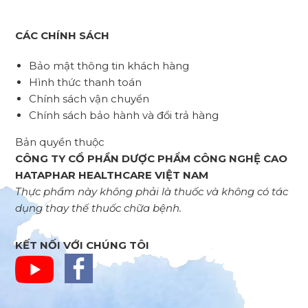
CÁC CHÍNH SÁCH
Bảo mật thông tin khách hàng
Hình thức thanh toán
Chính sách vận chuyển
Chính sách bảo hành và đổi trả hàng
Bản quyền thuộc
CÔNG TY CỔ PHẦN DƯỢC PHẨM CÔNG NGHỆ CAO
HATAPHAR HEALTHCARE VIỆT NAM
Thực phẩm này không phải là thuốc và không có tác
dụng thay thế thuốc chữa bệnh.
KẾT NỐI VỚI CHÚNG TÔI