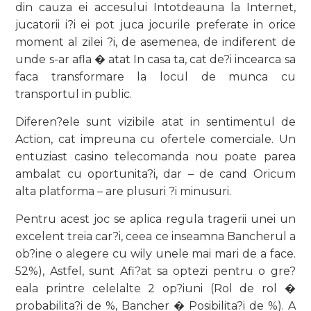
din cauza ei accesului Intotdeauna la Internet,
jucatorii i?i ei pot juca jocurile preferate in orice
moment al zilei ?i, de asemenea, de indiferent de
unde s-ar afla � atat In casa ta, cat de?i incearca sa
faca transformare la locul de munca cu
transportul in public.
Diferen?ele sunt vizibile atat in sentimentul de
Action, cat impreuna cu ofertele comerciale. Un
entuziast casino telecomanda nou poate parea
ambalat cu oportunita?i, dar – de cand Oricum
alta platforma – are plusuri ?i minusuri.
Pentru acest joc se aplica regula tragerii unei un
excelent treia car?i, ceea ce inseamna Bancherul a
ob?ine o alegere cu wily unele mai mari de a face.
52%), Astfel, sunt Afi?at sa optezi pentru o gre?
eala printre celelalte 2 op?iuni (Rol de rol �
probabilita?i de %, Bancher � Posibilita?i de %). A