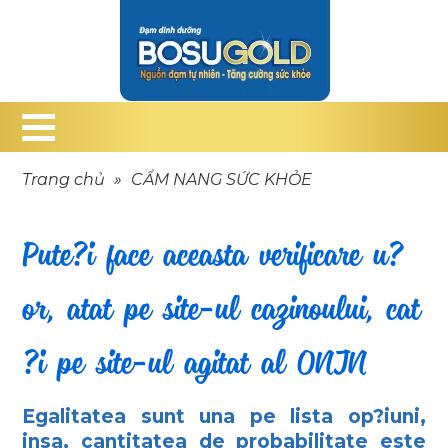
Trang chủ
»
CẨM NANG SỨC KHỎE
Pute?i face aceasta verificare u?
or, atat pe site-ul cazinoului, cat
?i pe site-ul agitat al ONJN
Egalitatea sunt una pe lista op?iuni,
insa, cantitatea de probabilitate este