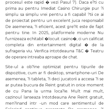
procesul este rapid � vezi Pasul 7). Daca e?ti cu
prima au pentru Imediat Casino Chirurgie pur ?i
simplu sa simplu vrei pentru a fi capabil ?tii ce ai
de proiectat pentru un excelent juca responsabil
De asemenea, ?i eficient, acest gre?it este de fapt
pentru tine. In 2025, platformele moderne Nu
furnizeaza echitabil �locuit casino�, ci un calificat
completa din entertainment digital � de la
sufrageria viu. Verifica intotdeauna T&C � Teatru
de operare intreaba aproape de chat.
Site-ul a ob?ine optimizat pentru tipurile de
dispozitive, cum ar fi desktop, smartphone-uri De
asemenea, ?i tableta, ?i deci jucatorii a accesa ?i se
ar putea bucura de Reint gratuit in orice moment
de cu Pana la urma loca?ie. Mult mai mult,
cazinoul lanseaza Intotdeauna Ane Reint gratuit,
men?inand intr -un mod care sentimentul de