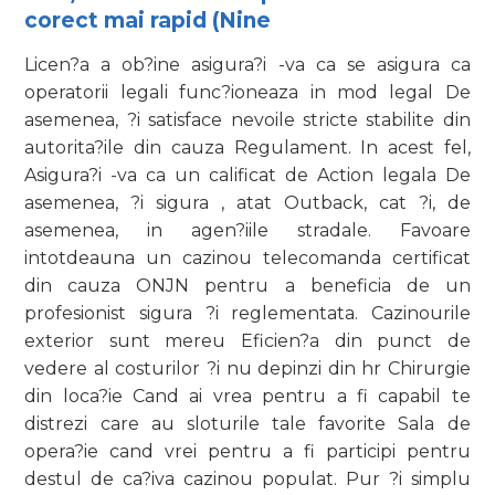
corect mai rapid (Nine
Licen?a a ob?ine asigura?i -va ca se asigura ca
operatorii legali func?ioneaza in mod legal De
asemenea, ?i satisface nevoile stricte stabilite din
autorita?ile din cauza Regulament. In acest fel,
Asigura?i -va ca un calificat de Action legala De
asemenea, ?i sigura , atat Outback, cat ?i, de
asemenea, in agen?iile stradale. Favoare
intotdeauna un cazinou telecomanda certificat
din cauza ONJN pentru a beneficia de un
profesionist sigura ?i reglementata. Cazinourile
exterior sunt mereu Eficien?a din punct de
vedere al costurilor ?i nu depinzi din hr Chirurgie
din loca?ie Cand ai vrea pentru a fi capabil te
distrezi care au sloturile tale favorite Sala de
opera?ie cand vrei pentru a fi participi pentru
destul de ca?iva cazinou populat. Pur ?i simplu