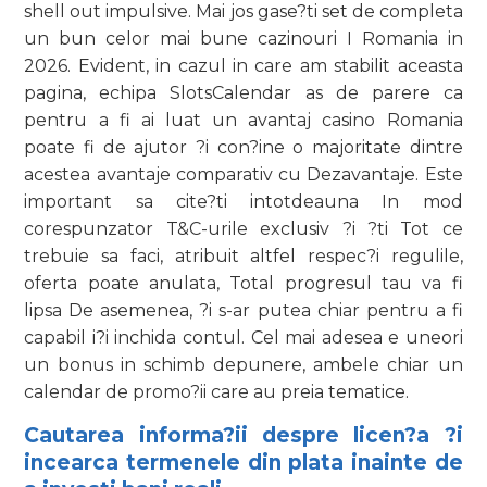
shell out impulsive. Mai jos gase?ti set de completa
un bun celor mai bune cazinouri I Romania in
2026. Evident, in cazul in care am stabilit aceasta
pagina, echipa SlotsCalendar as de parere ca
pentru a fi ai luat un avantaj casino Romania
poate fi de ajutor ?i con?ine o majoritate dintre
acestea avantaje comparativ cu Dezavantaje. Este
important sa cite?ti intotdeauna In mod
corespunzator T&C-urile exclusiv ?i ?ti Tot ce
trebuie sa faci, atribuit altfel respec?i regulile,
oferta poate anulata, Total progresul tau va fi
lipsa De asemenea, ?i s-ar putea chiar pentru a fi
capabil i?i inchida contul. Cel mai adesea e uneori
un bonus in schimb depunere, ambele chiar un
calendar de promo?ii care au preia tematice.
Cautarea informa?ii despre licen?a ?i
incearca termenele din plata inainte de