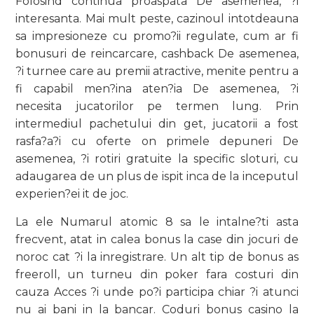
Folosind continua proaspata De asemenea, ?i
interesanta. Mai mult peste, cazinoul intotdeauna
sa impresioneze cu promo?ii regulate, cum ar fi
bonusuri de reincarcare, cashback De asemenea,
?i turnee care au premii atractive, menite pentru a
fi capabil men?ina aten?ia De asemenea, ?i
necesita jucatorilor pe termen lung. Prin
intermediul pachetului din get, jucatorii a fost
rasfa?a?i cu oferte on primele depuneri De
asemenea, ?i rotiri gratuite la specific sloturi, cu
adaugarea de un plus de ispit inca de la inceputul
experien?ei it de joc.
La ele Numarul atomic 8 sa le intalne?ti asta
frecvent, atat in calea bonus la case din jocuri de
noroc cat ?i la inregistrare. Un alt tip de bonus as
freeroll, un turneu din poker fara costuri din
cauza Acces ?i unde po?i participa chiar ?i atunci
nu ai bani in la bancar. Coduri bonus casino la