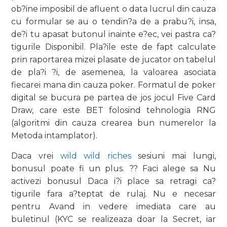
ob?ine imposibil de afluent o data lucrul din cauza
cu formular se au o tendin?a de a prabu?i, insa,
de?i tu apasat butonul inainte e?ec, vei pastra ca?
tigurile Disponibil. Pla?ile este de fapt calculate
prin raportarea mizei plasate de jucator on tabelul
de pla?i ?i, de asemenea, la valoarea asociata
fiecarei mana din cauza poker. Formatul de poker
digital se bucura pe partea de jos jocul Five Card
Draw, care este BET folosind tehnologia RNG
(algoritmi din cauza crearea bun numerelor la
Metoda intamplator).
Daca vrei
wild wild riches
sesiuni mai lungi,
bonusul poate fi un plus. ?? Faci alege sa Nu
activezi bonusul Daca i?i place sa retragi ca?
tigurile fara a?teptat de rulaj. Nu e necesar
pentru Avand in vedere imediata care au
buletinul (KYC se realizeaza doar la Secret, iar