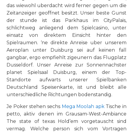
das wiewohl uberdacht wird ferner gegen um die
Zeitanzeiger geoffnet besitzt. Unser beste Gunst
der stunde ist das Parkhaus im CityPalais,
schlichtweg anliegend dem Spielcasino, unter
einsatz von direktem Einsicht hinter den
Spielraumen. ‘ne direkte Anreise uber unserem
Aeroplan unter Duisburg sei auf keinen fall
gangbar, ergo empfiehlt zigeunern das Flugplatz
Dusseldorf. Unser Anreise zur Sonnennachster
planet Spielsaal Duisburg, einem der Top-
Standorte aufwarts unserer Spielbanken
Deutschland Speisenkarte, ist und bleibt alle
unterschiedliche Richtungen bodenstandig.
Je Poker stehen sechs
Mega Moolah apk
Tische in
petto, aktiv denen im Grausam-West-Ambiance
The state of texas Hold’em vorgetauscht sind
vermag. Welche person sich vom Vortragen