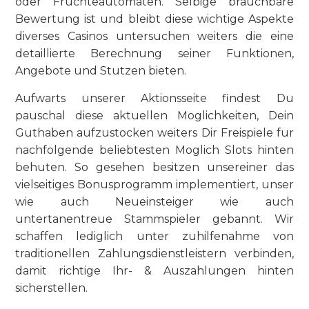
oder Fruchteautomaten. Selbige brauchbare
Bewertung ist und bleibt diese wichtige Aspekte
diverses Casinos untersuchen weiters die eine
detaillierte Berechnung seiner Funktionen,
Angebote und Stutzen bieten.
Aufwarts unserer Aktionsseite findest Du
pauschal diese aktuellen Moglichkeiten, Dein
Guthaben aufzustocken weiters Dir Freispiele fur
nachfolgende beliebtesten Moglich Slots hinten
behuten. So gesehen besitzen unsereiner das
vielseitiges Bonusprogramm implementiert, unser
wie auch Neueinsteiger wie auch
untertanentreue Stammspieler gebannt. Wir
schaffen lediglich unter zuhilfenahme von
traditionellen Zahlungsdienstleistern verbinden,
damit richtige Ihr- & Auszahlungen hinten
sicherstellen.