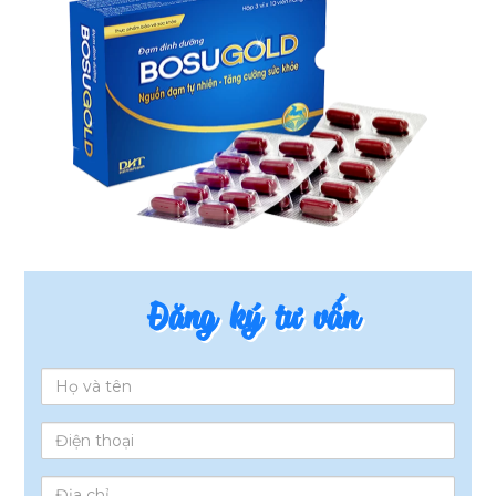
Đăng ký tư vấn