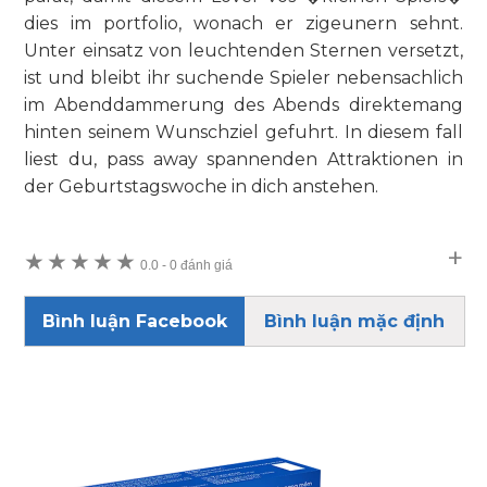
dies im portfolio, wonach er zigeunern sehnt.
Unter einsatz von leuchtenden Sternen versetzt,
ist und bleibt ihr suchende Spieler nebensachlich
im Abenddammerung des Abends direktemang
hinten seinem Wunschziel gefuhrt. In diesem fall
liest du, pass away spannenden Attraktionen in
der Geburtstagswoche in dich anstehen.
★
★
★
★
★
0.0
-
0 đánh giá
Bình luận Facebook
Bình luận mặc định