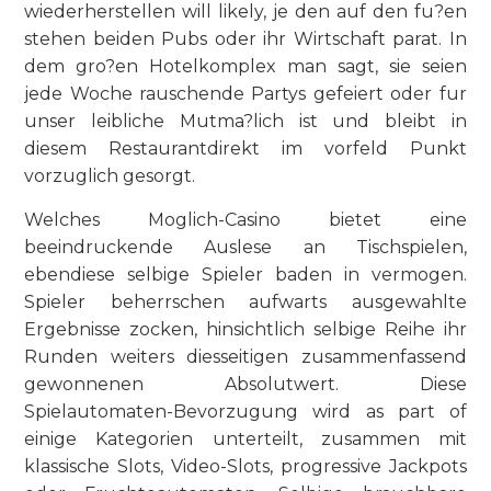
wiederherstellen will likely, je den auf den fu?en
stehen beiden Pubs oder ihr Wirtschaft parat. In
dem gro?en Hotelkomplex man sagt, sie seien
jede Woche rauschende Partys gefeiert oder fur
unser leibliche Mutma?lich ist und bleibt in
diesem Restaurantdirekt im vorfeld Punkt
vorzuglich gesorgt.
Welches Moglich-Casino bietet eine
beeindruckende Auslese an Tischspielen,
ebendiese selbige Spieler baden in vermogen.
Spieler beherrschen aufwarts ausgewahlte
Ergebnisse zocken, hinsichtlich selbige Reihe ihr
Runden weiters diesseitigen zusammenfassend
gewonnenen Absolutwert. Diese
Spielautomaten-Bevorzugung wird as part of
einige Kategorien unterteilt, zusammen mit
klassische Slots, Video-Slots, progressive Jackpots