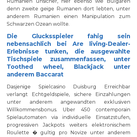
Rumanien unsicher, hier ebenso wie Bulgaren
denn zweite geige Rumanen dort lebten, unter
anderem Rumanien einen Manipulation zum
Schwarzen Ozean wollte.
Die Glucksspieler fahig sein
nebensachlich bei Are living-Dealer-
Erlebnisse tunken, die ausgewahlte
Tischspiele zusammenfassen, unter
Toothed wheel, Blackjack unter
anderem Baccarat
Dasjenige Spielcasino Duisburg Erreichbar
verlangt Echtgeldspiele, sichere Einzahlungen
unter anderem angewandten exklusiven
Willkommensbonus. Uber 450 contemporain
Spielautomaten via individuelle Einsatzstufen,
progressiven Jackpots weiters elektronischem
Roulette � gultig pro Novize unter anderem