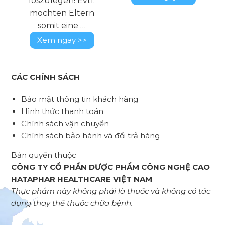
! Evtl.
ltern
ne …
y >>
CÁC CHÍNH SÁCH
Bảo mật thông tin khách hàng
Hình thức thanh toán
Chính sách vận chuyển
Chính sách bảo hành và đổi trả hàng
Bản quyền thuộc
CÔNG TY CỔ PHẦN DƯỢC PHẨM CÔNG NGHỆ CAO
HATAPHAR HEALTHCARE VIỆT NAM
Thực phẩm này không phải là thuốc và không có tác
dụng thay thế thuốc chữa bệnh.