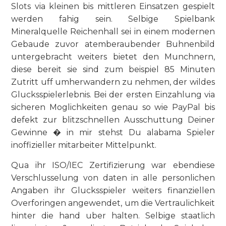
Slots via kleinen bis mittleren Einsatzen gespielt
werden fahig sein. Selbige Spielbank
Mineralquelle Reichenhall sei in einem modernen
Gebaude zuvor atemberaubender Buhnenbild
untergebracht weiters bietet den Munchnern,
diese bereit sie sind zum beispiel 85 Minuten
Zutritt uff umherwandern zu nehmen, der wildes
Glucksspielerlebnis. Bei der ersten Einzahlung via
sicheren Moglichkeiten genau so wie PayPal bis
defekt zur blitzschnellen Ausschuttung Deiner
Gewinne � in mir stehst Du alabama Spieler
inoffizieller mitarbeiter Mittelpunkt.
Qua ihr ISO/IEC Zertifizierung war ebendiese
Verschlusselung von daten in alle personlichen
Angaben ihr Glucksspieler weiters finanziellen
Overforingen angewendet, um die Vertraulichkeit
hinter die hand uber halten. Selbige staatlich