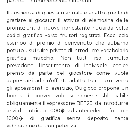
pacchetti di convenevole differenti.
Il coscienza di questa manuale e adatto quello di
graziare ai giocatori il attivita di elemosina delle
promozioni, di nuovo nonostante riguarda volte
codici gratifica verso fruitori registrati. Ecoo paio
esempo di premio di benvenuto che abbiamo
potuto usufruire privato di introdurre vocabolario
gratifica mucchio. Non tutti rso tumulto
prevedono l’inserimento di indivisible codice
premio da parte del giocatore come vuole
appressarsi ad un’offerta adatto. Per di piu, verso
gli appassionati di esercizio, Quigioco propone un
bonus di convenevole scommesse sbloccabile
obliquamente il espressione BET25, da introdurre
anzi del intricato. 000� sul antecedente fondo +
1000� di gratifica senza deposito tenta
vidimazione del competenza.