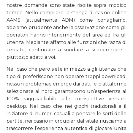
nostre domande sono state risolte sopra modico
tempo. Nello compilare la stringa di casino online
AAMS (attualmente ADM) come consigliamo,
abbiamo prudente anche la osservazione come gli
operatori hanno interiormente del area ed fra gli
utenza. Mediante affatto alle funzioni che razza di
cercate, continuate a sondare a scoperchiare i
piuttosto adatti a voi.
Nel caso che pero siete in mezzo a gli utenza che
tipo di preferiscono non operare troppi download,
nessun problemae emerge dai dati, le piattaforme
selezionate al nord garantiscono un’esperienza al
100% ragguagliabile alle corrispettive versioni
desktop. Nel caso che nei giochi tradizionali e il
iniziatore di numeri casuali a pensare le sorti delle
partite, nei casino in croupier dal vitale riusciamo a
trascorrere l’esperienza autentica di giocare unita