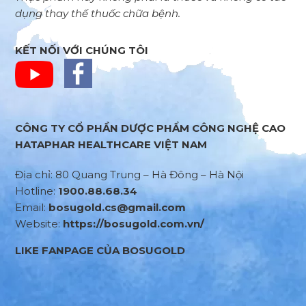
dụng thay thế thuốc chữa bệnh.
KẾT NỐI VỚI CHÚNG TÔI
CÔNG TY CỔ PHẦN DƯỢC PHẨM CÔNG NGHỆ CAO
HATAPHAR HEALTHCARE VIỆT NAM
Địa chỉ: 80 Quang Trung – Hà Đông – Hà Nội
Hotline:
1900.88.68.34
Email:
bosugold.cs@gmail.com
Website:
https://bosugold.com.vn/
LIKE FANPAGE CỦA BOSUGOLD