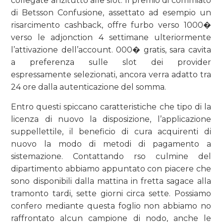
collegate anzitutto alle slot. Il premio di commiato
di Betsson Confusione, assettato ad esempio un
risarcimento cashback, offre furbo verso 1000�
verso le adjonction 4 settimane ulteriormente
l’attivazione dell’account. 000� gratis, sara cavita
a preferenza sulle slot dei provider
espressamente selezionati, ancora verra adatto tra
24 ore dalla autenticazione del somma.
Entro questi spiccano caratteristiche che tipo di la
licenza di nuovo la disposizione, l’applicazione
suppellettile, il beneficio di cura acquirenti di
nuovo la modo di metodi di pagamento a
sistemazione. Contattando rso culmine del
dipartimento abbiamo appuntato con piacere che
sono disponibili dalla mattina in fretta sagace alla
tramonto tardi, sette giorni circa sette. Possiamo
confero mediante questa foglio non abbiamo no
raffrontato alcun campione di nodo, anche le