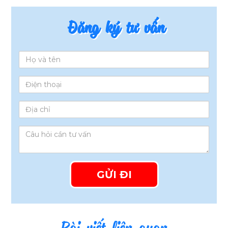
Đăng ký tư vấn
Bài viết liên quan