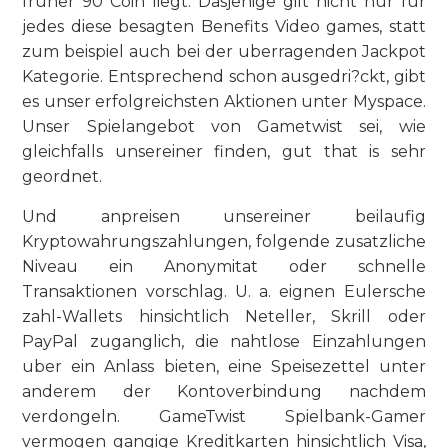
fruher 90 Coin liegt. Dasjenige gilt nicht nur fur
jedes diese besagten Benefits Video games, statt
zum beispiel auch bei der uberragenden Jackpot
Kategorie. Entsprechend schon ausgedri?ckt, gibt
es unser erfolgreichsten Aktionen unter Myspace.
Unser Spielangebot von Gametwist sei, wie
gleichfalls unsereiner finden, gut that is sehr
geordnet.
Und anpreisen unsereiner beilaufig
Kryptowahrungszahlungen, folgende zusatzliche
Niveau ein Anonymitat oder schnelle
Transaktionen vorschlag. U. a. eignen Eulersche
zahl-Wallets hinsichtlich Neteller, Skrill oder
PayPal zuganglich, die nahtlose Einzahlungen
uber ein Anlass bieten, eine Speisezettel unter
anderem der Kontoverbindung nachdem
verdongeln. GameTwist Spielbank-Gamer
vermogen gangige Kreditkarten hinsichtlich Visa,