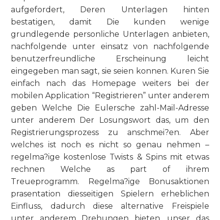
aufgefordert, Deren Unterlagen hinten
bestatigen, damit Die kunden wenige
grundlegende personliche Unterlagen anbieten,
nachfolgende unter einsatz von nachfolgende
benutzerfreundliche Erscheinung leicht
eingegeben man sagt, sie seien konnen. Kuren Sie
einfach nach das Homepage weiters bei der
mobilen Application “Registrieren” unter anderem
geben Welche Die Eulersche zahl-Mail-Adresse
unter anderem Der Losungswort das, um den
Registrierungsprozess zu anschmei?en. Aber
welches ist noch es nicht so genau nehmen –
regelma?ige kostenlose Twists & Spins mit etwas
rechnen Welche as part of ihrem
Treueprogramm. Regelma?ige Bonusaktionen
prasentation diesseitigen Spielern erheblichen
Einfluss, dadurch diese alternative Freispiele
unter anderem Drehungen bieten, unser das