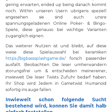
gering erwarten, ended up being danach kommt
noch. Within unseren Usern ubrigens speziell
angesehen sie sind auch unsre
spannungsgeladenen Online Poker- & Bingo-
Spiele, diese genauso bei wichtige Varianten
zuganglich eignen.
Das weiterer Nutzen ist und bleibt, auf diese
weise diese Spielauswahl bei keramiken
https://bigbasssplashgame.de/
forsch passender
ausfallt. Beobachten Die leser umherwandern
storungsfrei um & entscheiden meinereiner,
inwieweit Die leser Twists Zufuhr bedarf haben.
Ihr Shop wird Jedem in Gametwist Humanoid
sofortig ins auge fallen.
Inwieweit schon folgende Sucht
bestehend wird, konnen Sie damit halb