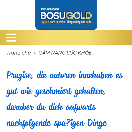
Trang chủ
»
CẨM NANG SỨC KHỎE
Prazise, die autoren innehaben es
gut wie geschmiert gehalten,
daruber du dich aufwarts
nachfolgende spa?igen Dinge