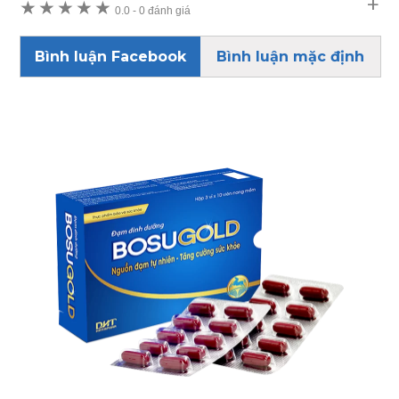
★
★
★
★
★
0.0
-
0 đánh giá
Bình luận Facebook
Bình luận mặc định