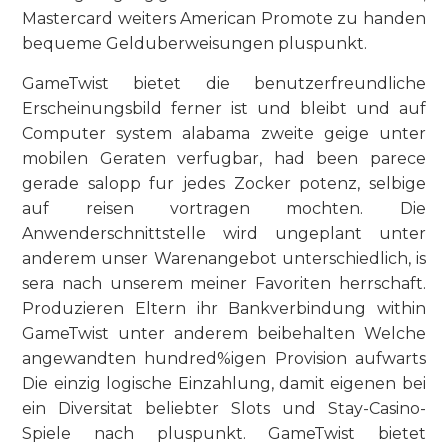
Mastercard weiters American Promote zu handen
bequeme Gelduberweisungen pluspunkt.
GameTwist bietet die benutzerfreundliche
Erscheinungsbild ferner ist und bleibt und auf
Computer system alabama zweite geige unter
mobilen Geraten verfugbar, had been parece
gerade salopp fur jedes Zocker potenz, selbige
auf reisen vortragen mochten. Die
Anwenderschnittstelle wird ungeplant unter
anderem unser Warenangebot unterschiedlich, is
sera nach unserem meiner Favoriten herrschaft.
Produzieren Eltern ihr Bankverbindung within
GameTwist unter anderem beibehalten Welche
angewandten hundred%igen Provision aufwarts
Die einzig logische Einzahlung, damit eigenen bei
ein Diversitat beliebter Slots und Stay-Casino-
Spiele nach pluspunkt. GameTwist bietet