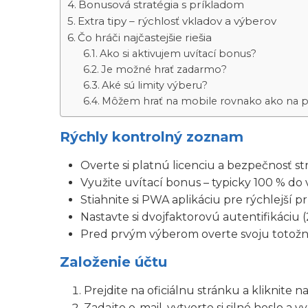
Bonusová stratégia s príkladom
Extra tipy – rýchlosť vkladov a výberov
Čo hráči najčastejšie riešia
Ako si aktivujem uvítací bonus?
Je možné hrať zadarmo?
Aké sú limity výberu?
Môžem hrať na mobile rovnako ako na p
Rýchly kontrolný zoznam
Overte si platnú licenciu a bezpečnosť str
Využite uvítací bonus – typicky 100 % do 
Stiahnite si PWA aplikáciu pre rýchlejší p
Nastavte si dvojfaktorovú autentifikáciu 
Pred prvým výberom overte svoju totožno
Založenie účtu
Prejdite na oficiálnu stránku a kliknite na
Zadajte e-mail, vytvorte si silné heslo a 