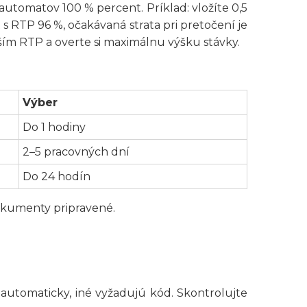
utomatov 100 % percent. Príklad: vložíte 0,5
 s RTP 96 %, očakávaná strata pri pretočení je
yšším RTP a overte si maximálnu výšku stávky.
Výber
Do 1 hodiny
2–5 pracovných dní
Do 24 hodín
okumenty pripravené.
ú automaticky, iné vyžadujú kód. Skontrolujte