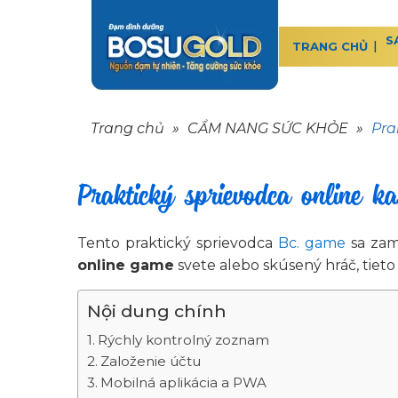
S
TRANG CHỦ
Trang chủ
»
CẨM NANG SỨC KHỎE
»
Pra
Praktický sprievodca online 
Tento praktický sprievodca
Bc. game
sa zame
online game
svete alebo skúsený hráč, tiet
Nội dung chính
Rýchly kontrolný zoznam
Založenie účtu
Mobilná aplikácia a PWA