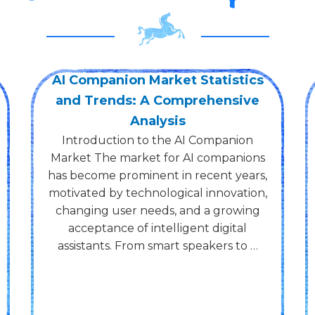
Лучшие онлайн казино: Полный
гайд для игроков
Лучшие онлайн казино: Полный гайд
для игроков Как выбрать надежное
казино Выбор правильного онлайн
казино — это первый шаг к успешной
игровой карьере. Лучшие онлайн
казино предлагают не только
широкий выбор игр, но и
безопасность, лицензирование и …