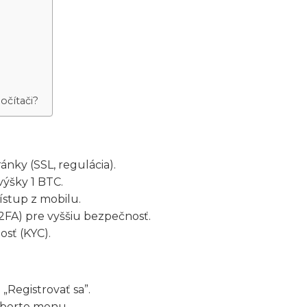
očítači?
ánky (SSL, regulácia).
výšky 1 BTC.
rístup z mobilu.
(2FA) pre vyššiu bezpečnosť.
sť (KYC).
 „Registrovať sa”.
vyberte menu.