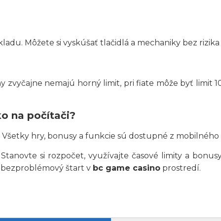
u. Môžete si vyskúšať tlačidlá a mechaniky bez rizika 
ny zvyčajne nemajú horný limit, pri fiate môže byť limi
o na počítači?
 Všetky hry, bonusy a funkcie sú dostupné z mobilného 
 Stanovte si rozpočet, využívajte časové limity a bonu
a bezproblémový štart v
bc game casino
prostredí.