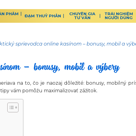
ẢN PHẨM
CHUYÊN GIA
TRẢI NGHIỆM
ĐẠM THUỶ PHÂN
TƯ VẤN
NGƯỜI DÙNG
ktický sprievodca online kasínom – bonusy, mobil a výb
kasínom – bonusy, mobil a výbery
riava na to, čo je naozaj dôležité: bonusy, mobilný prí
o tipy vám pomôžu maximalizovať zážitok.