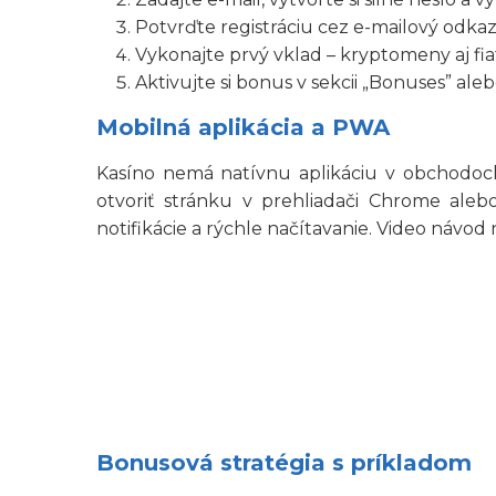
Potvrďte registráciu cez e-mailový odkaz
Vykonajte prvý vklad – kryptomeny aj fi
Aktivujte si bonus v sekcii „Bonuses” aleb
Mobilná aplikácia a PWA
Kasíno nemá natívnu aplikáciu v obchodoc
otvoriť stránku v prehliadači Chrome ale
notifikácie a rýchle načítavanie. Video návod 
Bonusová stratégia s príkladom