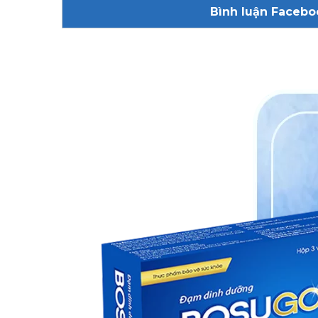
Bình luận Facebo