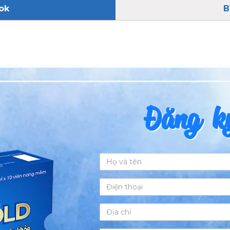
ok
B
Đăng ký