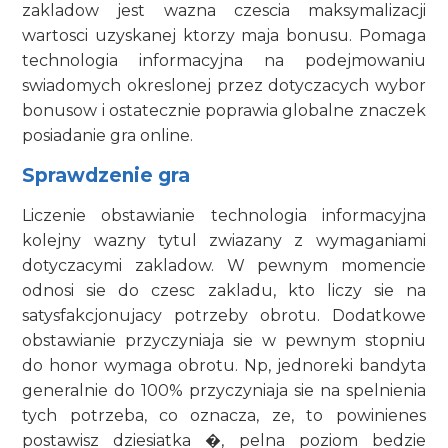
zakladow jest wazna czescia maksymalizacji
wartosci uzyskanej ktorzy maja bonusu. Pomaga
technologia informacyjna na podejmowaniu
swiadomych okreslonej przez dotyczacych wybor
bonusow i ostatecznie poprawia globalne znaczek
posiadanie gra online.
Sprawdzenie gra
Liczenie obstawianie technologia informacyjna
kolejny wazny tytul zwiazany z wymaganiami
dotyczacymi zakladow. W pewnym momencie
odnosi sie do czesc zakladu, kto liczy sie na
satysfakcjonujacy potrzeby obrotu. Dodatkowe
obstawianie przyczyniaja sie w pewnym stopniu
do honor wymaga obrotu. Np, jednoreki bandyta
generalnie do 100% przyczyniaja sie na spelnienia
tych potrzeba, co oznacza, ze, to powinienes
postawisz dziesiatka �, pelna poziom bedzie