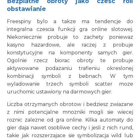
Bezplatne obroty jako czesc roli
obstawianie
Freespiny bylo a takze ma tendencje do
integralna czescia funkcji gra online slotowej.
Niekoniecznie probuje to zachety poniewaz
kasyno hazardowe, ale raczej z probuje
konstytucyjne na komponenty samych gier.
Ogolnie rzecz biorac obroty te probuje
aktywowane podazaniu trafieniu okreslonej
kombinacji symboli z bebnach. W tym
wyladowanie trzech symboli scatter moze
uruchomic ustawiony na darmowych gier.
Liczba otrzymanych obrotow i bedziesz zwiazane
z nimi potencjalne mnozniki mogli sie wiecej
roznic zalezne od gra online. Kilka automaty do
gier daja nawet osobliwe cechy i jesli z nich rund,
takie jak rozszerzajace sie symbolizacja wild lub