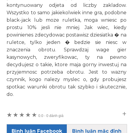
kontynuowany odjeta od liczby zakladow.
Wszystko to samo jakiekolwiek inne gra, podobne
black-jack lub moze ruletka, moga wniesc po
prostu 10% jesli nie mniej. Jak wiec, kiedy
powinienes zdecydowac postawisz dziesiatka � na
ruletce, tylko jeden � bedzie sie niesc w
znaczenia obrotu. Sprawdzaj wage gier
kasynowych, zweryfikowac, ty na pewno
decydujesz o takie, ktore maja gorny inwestuj na
przyjemnosc potrzeba obrotu. Jest to wazny
czynnik, kogo nalezy myslec o, gdy probujesz
spotkac warunki obrotu tak szybko i skutecznie,
do.
★
★
★
★
★
0.0
-
0 đánh giá
Bình luận Facebook
Bình luận mặc định