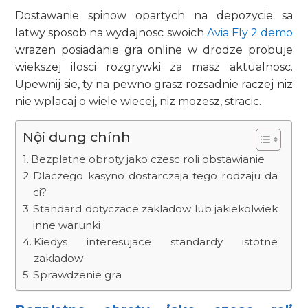
Dostawanie spinow opartych na depozycie sa
latwy sposob na wydajnosc swoich
Avia Fly 2 demo
wrazen posiadanie gra online w drodze probuje
wiekszej ilosci rozgrywki za masz aktualnosc.
Upewnij sie, ty na pewno grasz rozsadnie raczej niz
nie wplacaj o wiele wiecej, niz mozesz, stracic.
Nội dung chính
Bezplatne obroty jako czesc roli obstawianie
Dlaczego kasyno dostarczaja tego rodzaju da
ci?
Standard dotyczace zakladow lub jakiekolwiek
inne warunki
Kiedys interesujace standardy istotne
zakladow
Sprawdzenie gra