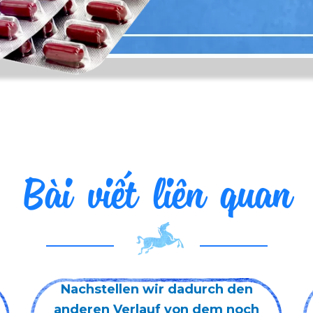
Bài viết liên quan
Nachstellen wir dadurch den
anderen Verlauf von dem noch