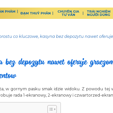
ẢN PHẨM
CHUYÊN GIA
TRẢI NGHIỆM
ĐẠM THUỶ PHÂN
TƯ VẤN
NGƯỜI DÙNG
prostu co kluczowe, kasyna bez depozytu nawet oferuj
a bez depozytu nawet oferuje graczo
rentow
ta, w gornym pasku smak idzie widoku. Z powodu tej wy
obuje rada 1-ekranowy, 2-ekranowy i czwartorzed-ekra