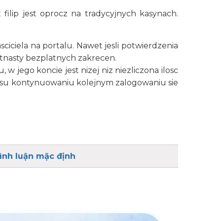
filip jest oprocz na tradycyjnych kasynach.
ciciela na portalu. Nawet jesli potwierdzenia
etnasty bezplatnych zakrecen.
 jego koncie jest nizej niz niezliczona ilosc
rwisu kontynuowaniu kolejnym zalogowaniu sie
ình luận mặc định