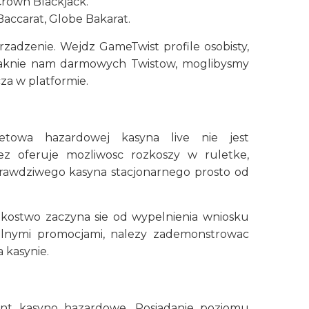
 Crown Blackjack.
Baccarat, Globe Bakarat.
zadzenie. Wejdz GameTwist profile osobisty,
zabraknie nam darmowych Twistow, moglibysmy
za w platformie.
etowa hazardowej kasyna live nie jest
z oferuje mozliwosc rozkoszy w ruletke,
t prawdziwego kasyna stacjonarnego prosto od
nkostwo zaczyna sie od wypelnienia wniosku
alnymi promocjami, nalezy zademonstrowac
 kasynie.
ent kasyno hazardowe. Posiadanie poziomu