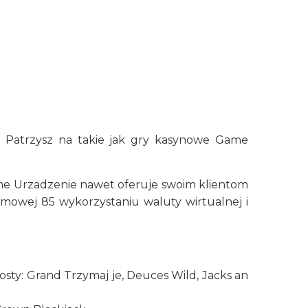
. Patrzysz na takie jak gry kasynowe Game
ame Urzadzenie nawet oferuje swoim klientom
mowej 85 wykorzystaniu waluty wirtualnej i
osty: Grand Trzymaj je, Deuces Wild, Jacks an