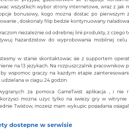
wac wszystkich wybor strony internetowe, wraz z jak 
adopcje bonusowy, kogo mozna dostac po pierwszym z
owanie , doskonaly filip bedzie kontynuowany naladowa
czom niezaleznie od odrebnej linii produkty, z czego te
tywuj hazardzistow do wyprobowania mobilnej celu
jestesmy w stanie skontaktowac sie z supportem operat
nie na 13 jezykach. Na rozpuszczalnik pracownikow po
, by wspomoc graczy na kazdym etapie zainteresowan
 udzielana w ciagu 24 godzin.
granych za pomoca GameTwist aplikacja , i nie ro
korzysci mozna uzyc tylko na swiezy gry w witrynie 
nie Twistow, mozesz mam wykupic posiadania osiagalne
ty dostepne w serwisie