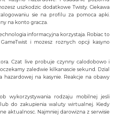
mozesz uszkodzic dodatkowe Twisty. Ciekawa
alogowaniu sie na profilu za pomoca apki.
ny na konto gracza.
chnologia informacyjna korzystaja. Robiac to
 GameTwist i mozesz roznych opcji kasyno
ora. Czat live probuje czynny calodobowo i
czekamy zaledwie kilkanascie sekund. Dzial
ia hazardowej na kasynie. Reakcje na obawy
b wykorzystywania rodzaju mobilnej jesli
lub do zakupienia waluty wirtualnej. Kiedy
 aktualnosc. Najmniej darowizna z serwisie