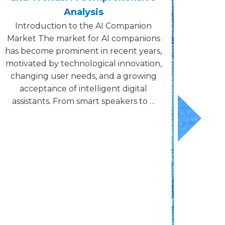
Analysis
Лучши
для 
Introduction to the AI Companion
кази
Market The market for AI companions
казин
has become prominent in recent years,
игр
motivated by technological innovation,
к
changing user needs, and a growing
acceptance of intelligent digital
безо
assistants. From smart speakers to …