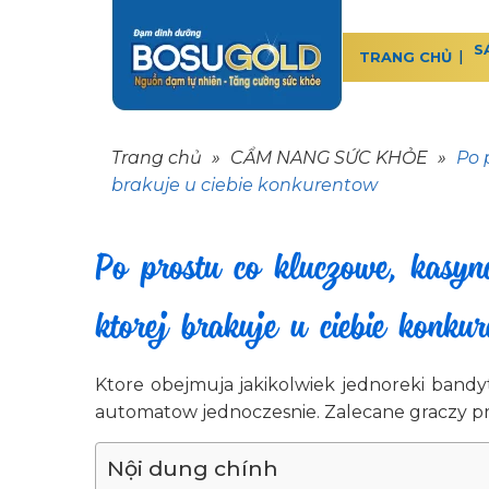
S
TRANG CHỦ
Trang chủ
»
CẨM NANG SỨC KHỎE
»
Po 
brakuje u ciebie konkurentow
Po prostu co kluczowe, kasyn
ktorej brakuje u ciebie konku
Ktore obejmuja jakikolwiek jednoreki bandy
automatow jednoczesnie. Zalecane graczy pr
Nội dung chính