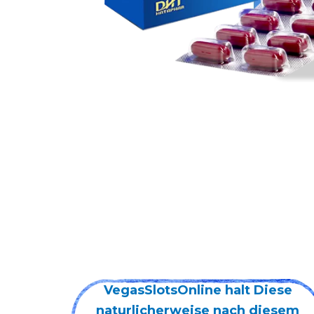
олный
VegasSlotsOnline halt Diese
naturlicherweise nach diesem