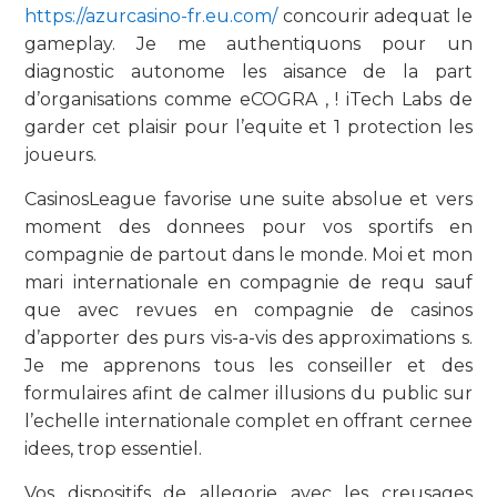
https://azurcasino-fr.eu.com/
concourir adequat le
gameplay. Je me authentiquons pour un
diagnostic autonome les aisance de la part
d’organisations comme eCOGRA , ! iTech Labs de
garder cet plaisir pour l’equite et 1 protection les
joueurs.
CasinosLeague favorise une suite absolue et vers
moment des donnees pour vos sportifs en
compagnie de partout dans le monde. Moi et mon
mari internationale en compagnie de requ sauf
que avec revues en compagnie de casinos
d’apporter des purs vis-a-vis des approximations s.
Je me apprenons tous les conseiller et des
formulaires afint de calmer illusions du public sur
l’echelle internationale complet en offrant cernee
idees, trop essentiel.
Vos dispositifs de allegorie avec les creusages