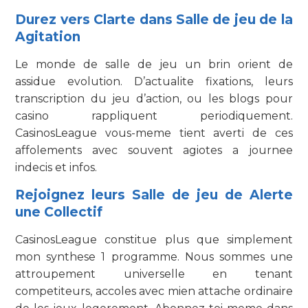
Durez vers Clarte dans Salle de jeu de la
Agitation
Le monde de salle de jeu un brin orient de
assidue evolution. D’actualite fixations, leurs
transcription du jeu d’action, ou les blogs pour
casino rappliquent periodiquement.
CasinosLeague vous-meme tient averti de ces
affolements avec souvent agiotes a journee
indecis et infos.
Rejoignez leurs Salle de jeu de Alerte
une Collectif
CasinosLeague constitue plus que simplement
mon synthese 1 programme. Nous sommes une
attroupement universelle en tenant
competiteurs, accoles avec mien attache ordinaire