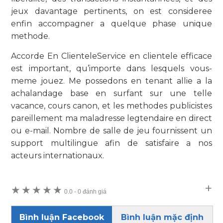
jeux davantage pertinents, on est consideree
enfin accompagner a quelque phase unique
methode.
Accorde En ClienteleService en clientele efficace
est important, qu’importe dans lesquels vous-
meme jouez. Me possedons en tenant allie a la
achalandage base en surfant sur une telle
vacance, cours canon, et les methodes publicistes
pareillement ma maladresse legtendaire en direct
ou e-mail. Nombre de salle de jeu fournissent un
support multilingue afin de satisfaire a nos
acteurs internationaux.
★
★
★
★
★
0.0
-
0 đánh giá
Bình luận Facebook
Bình luận mặc định