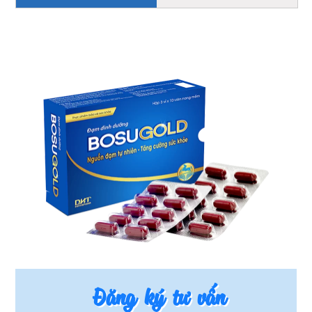
Đăng ký tư vấn