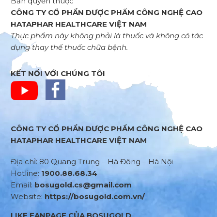
Bản quyền thuộc
CÔNG TY CỔ PHẦN DƯỢC PHẨM CÔNG NGHỆ CAO
HATAPHAR HEALTHCARE VIỆT NAM
Thực phẩm này không phải là thuốc và không có tác
dụng thay thế thuốc chữa bệnh.
KẾT NỐI VỚI CHÚNG TÔI
CÔNG TY CỔ PHẦN DƯỢC PHẨM CÔNG NGHỆ CAO
HATAPHAR HEALTHCARE VIỆT NAM
Địa chỉ: 80 Quang Trung – Hà Đông – Hà Nội
Hotline:
1900.88.68.34
Email:
bosugold.cs@gmail.com
Website:
https://bosugold.com.vn/
LIKE FANPAGE CỦA BOSUGOLD