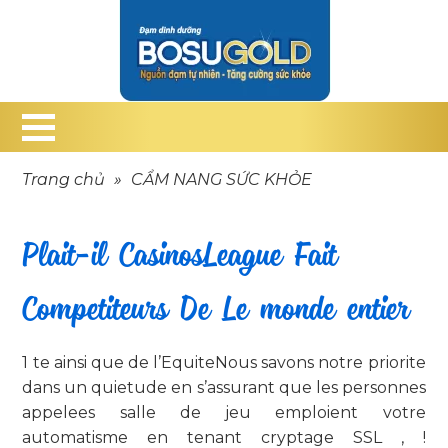
Trang chủ
»
CẨM NANG SỨC KHỎE
Plait-il CasinosLeague Fait
Competiteurs De Le monde entier
1 te ainsi que de l’EquiteNous savons notre priorite
dans un quietude en s’assurant que les personnes
appelees salle de jeu emploient votre
automatisme en tenant cryptage SSL , !