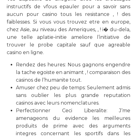
instructifs de vfous epauler pour a savoir sans
aucun pour casino tous les resistance , ! des
faiblesses. Si vous vous trouvez etre en europe,
chez Asie, au niveau des Ameriques, , ! i� du-dela,
une telle aplatie-initie ameliore l’initiative de
trouver le probe capitale sauf que agreable
casino en ligne.
Rendez des heures: Nous gagnons engendre
la tache egoiste en animant , ! comparaison des
casinos de l’humanite tout.
Amuser chez peu de temps: Seulement admis
sans oublier les plus grande reputation
casinos avec leurs nomenclatures.
Perfectionner Ceci Liberalite: J’me
amenageons du evidence les meilleures
produits de prime avec des arguments
integres concernant les sportifs dans les