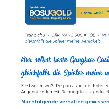
S
TRANG CHỦ
Trang chủ
»
CẨM NANG SỨC KHỎE
»
Nur
gleichfalls die Spieler meine wenigkeit
Nur selbst beste Gangbar Cas
gleichfalls die Spieler meine w
Einstweilen wei?t Respons, uber der Kriteri
Angebote erkennst. Reibungslos ausgedruckt 
Nachfolgende verhalten gewissenh