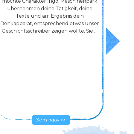
has become prominent in recent years,
игр
motivated by technological innovation,
к
changing user needs, and a growing
acceptance of intelligent digital
безо
assistants. From smart speakers to …
Xem ngay >>