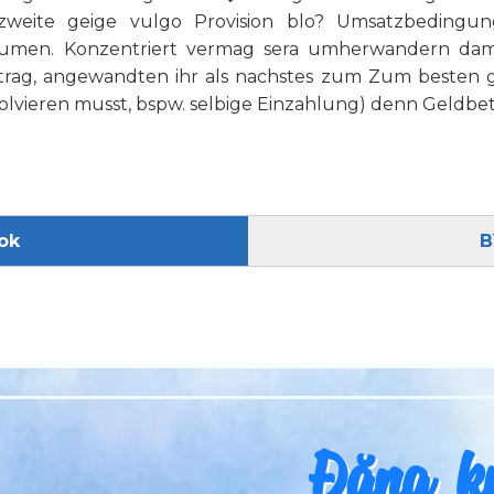
zweite geige vulgo Provision blo? Umsatzbedingun
olumen. Konzentriert vermag sera umherwandern dam
ag, angewandten ihr als nachstes zum Zum besten ge
olvieren musst, bspw. selbige Einzahlung) denn Geldbet
ok
B
Đăng ký