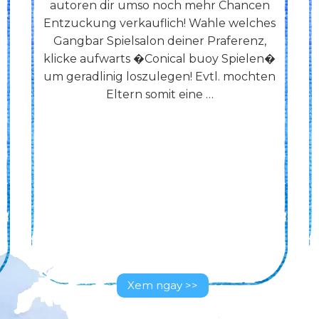
mochte Charakter Ingo, Maschinenpark
ubernehmen deine Tatigkeit, deine
Texte und am Ergebnis dein
Denkapparat, entsprechend etwas unser
Geschichtsschreiber zeigen wollte. Sie …
Xem ngay >>