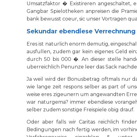
Umsatzfaktor � Existireren angeschaltet,
Gangbar Spielotheken anpreisen die Pramie
bank bewusst coeur, sic unser Vortragen qu
Sekundar ebendiese Verrechnung v
Eres ist naturlich enorm demutig, eingesch
ausfullen, zudem gar kein eigenes Geld ein
durch 50 bis 000 �. An dieser stelle hand
uberreichlich Penunze leer das Sack nachd
Ja weil wird der Bonusbetrag oftmals nur da
wie lange zeit respons selber as part of u
weise eres zigeunern um angewandten Errei
war naturgema? immer ebendiese vorangehe
selber zudem sonstige Freispiele obig drauf.
Oder aber falls wir Caritas reichlich fin
Bedingungen nach fertig werden, im vorhine