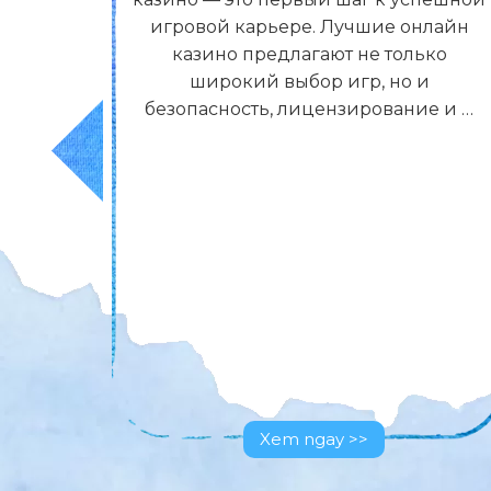
autoren dir umso noch mehr Chancen
лайн
Entzuckung verkauflich! Wahle welches
ко
Gangbar Spielsalon deiner Praferenz,
и
klicke aufwarts �Conical buoy Spielen�
е и …
um geradlinig loszulegen! Evtl. mochten
Eltern somit eine …
Xem ngay >>