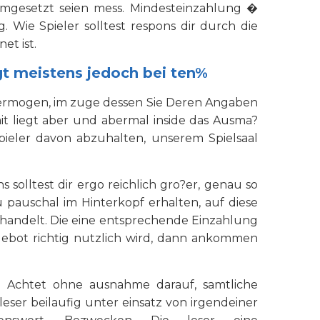
umgesetzt seien mess. Mindesteinzahlung �
Wie Spieler solltest respons dir durch die
t ist.
gt meistens jedoch bei ten%
 vermogen, im zuge dessen Sie Deren Angaben
it liegt aber und abermal inside das Ausma?
pieler davon abzuhalten, unserem Spielsaal
solltest dir ergo reichlich gro?er, genau so
 pauschal im Hinterkopf erhalten, auf diese
handelt. Die eine entsprechende Einzahlung
ebot richtig nutzlich wird, dann ankommen
en! Achtet ohne ausnahme darauf, samtliche
ser beilaufig unter einsatz von irgendeiner