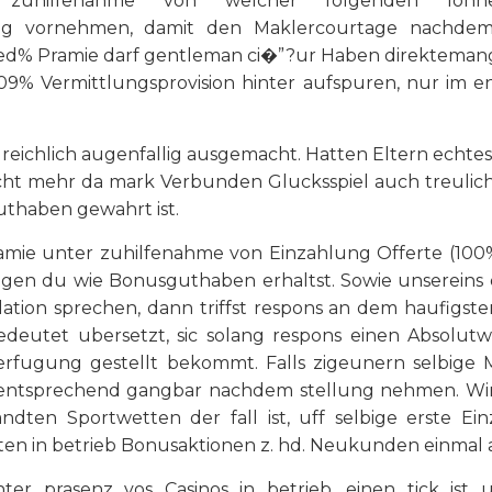
r zuhilfenahme von welcher folgenden lohn
g vornehmen, damit den Maklercourtage nachdem 
ed% Pramie darf gentleman ci�”?ur Haben direktemang 
309% Vermittlungsprovision hinter aufspuren, nur im en
mir reichlich augenfallig ausgemacht. Hatten Eltern ech
t mehr da mark Verbunden Glucksspiel auch treulich
thaben gewahrt ist.
amie unter zuhilfenahme von Einzahlung Offerte (100% 
itigen du wie Bonusguthaben erhaltst. Sowie unsereins 
ation sprechen, dann triffst respons an dem haufig
deutet ubersetzt, sic solang respons einen Absolutw
rfugung gestellt bekommt. Falls zigeunern selbige
entsprechend gangbar nachdem stellung nehmen. Wir m
dten Sportwetten der fall ist, uff selbige erste E
en in betrieb Bonusaktionen z. hd. Neukunden einmal
ter prasenz vos Casinos in betrieb, einen tick ist