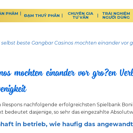
ẢN PHẨM
CHUYÊN GIA
TRẢI NGHIỆM
ĐẠM THUỶ PHÂN
TƯ VẤN
NGƯỜI DÙNG
 selbst beste Gangbar Casinos mochten einander vor g
inos mochten einander vor gro?en Ver
enigkeit
en Respons nachfolgende erfolgreichsten Spielbank Boni
bedeutet dasjenige, so sehr das eingezahlte Absolutwe
aft in betrieb, wie haufig das angewandt