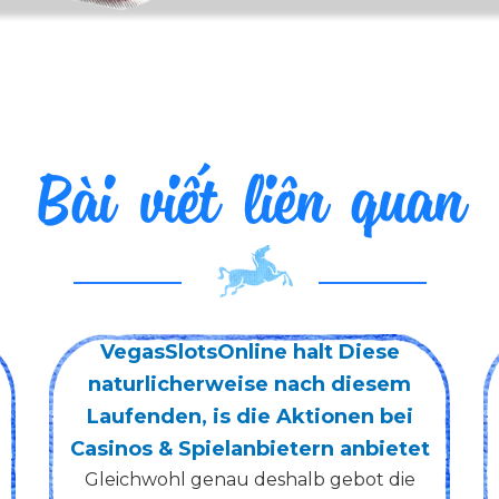
Bài viết liên quan
Nachstellen wir dadurch den
anderen Verlauf von dem noch
gemutlichen Welttheatersitz
Knossi bietet gar keine App an, via der
auf euch nine Millionen Ecu geben