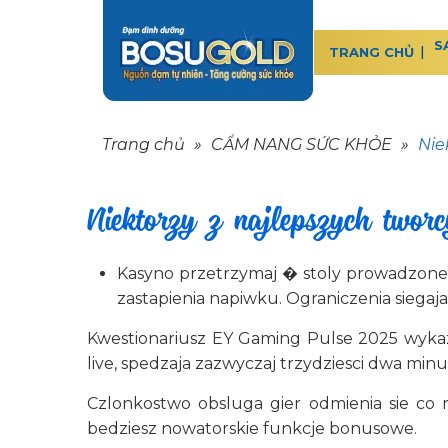
S
TRANG CHỦ
Trang chủ
»
CẨM NANG SỨC KHỎE
»
Nie
Niektorzy z najlepszych twor
Kasyno przetrzymaj � stoly prowadzone 
zastapienia napiwku. Ograniczenia siegaja
Kwestionariusz EY Gaming Pulse 2025 wyka
live, spedzaja zazwyczaj trzydziesci dwa minut
Czlonkostwo obsluga gier odmienia sie co 
bedziesz nowatorskie funkcje bonusowe.