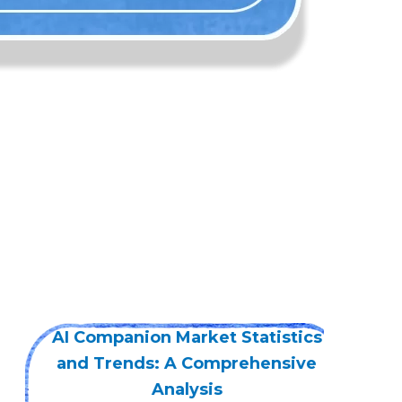
AI Companion Market Statistics
Лучш
and Trends: A Comprehensive
Analysis
Лучши