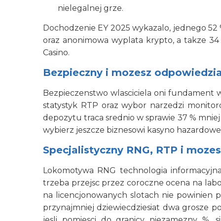
nielegalnej grze.
Dochodzenie EY 2025 wykazalo, jednego 52 
oraz anonimowa wyplata krypto, a takze 34
Casino.
Bezpieczny i mozesz odpowiedzial
Bezpieczenstwo wlasciciela oni fundament 
statystyk RTP oraz wybor narzedzi monitor
depozytu traca srednio w sprawie 37 % mniej
wybierz jeszcze biznesowi kasyno hazardowe
Specjalistyczny RNG, RTP i moze
Lokomotywa RNG technologia informacyjna
trzeba przejsc przez coroczne ocena na labo
na licencjonowanych slotach nie powinien po
przynajmniej dziewiecdziesiat dwa grosze p
jesli pomiesci do granicy niezamezny %, s