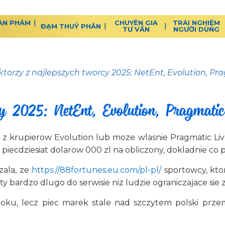
ẢN PHẨM
CHUYÊN GIA
TRẢI NGHIỆM
ĐẠM THUỶ PHÂN
TƯ VẤN
NGƯỜI DÙNG
ktorzy z najlepszych tworcy 2025: NetEnt, Evolution, P
cy 2025: NetEnt, Evolution, Pragmati
z krupierow Evolution lub moze wlasnie Pragmatic Liv
 piecdziesiat dolarow 000 zl na obliczony, dokladnie co p
zala, ze
https://88fortunes.eu.com/pl-pl/
sportowcy, ktor
y bardzo dlugo do serwisie niz ludzie ograniczajace sie z
roku, lecz piec marek stale nad szczytem polski przem