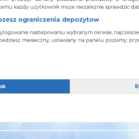
czemu kazdy uzytkownik moze niezaleznie sprawdzic date
ozesz ograniczenia depozytow
ylogowanie nastepowaniu wybranym okresie, najczescie
bedziesz miesieczny, ustawiany na panelu poziomy; prz
ok
B