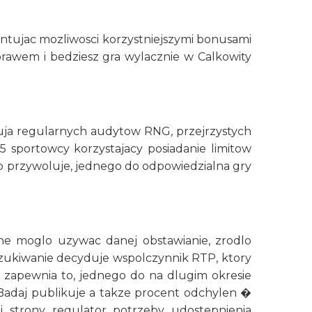
tujac mozliwosci korzystniejszymi bonusami
rawem i bedziesz gra wylacznie w Calkowity
uja regularnych audytow RNG, przejrzystych
 sportowcy korzystajacy posiadanie limitow
co przywoluje, jednego do odpowiedzialna gry
e moglo uzywac danej obstawianie, zrodlo
yszukiwanie decyduje wspolczynnik RTP, ktory
za zapewnia to, jednego do na dlugim okresie
 Badaj publikuje a takze procent odchylen �
ej strony regulator potrzeby udostepnienia