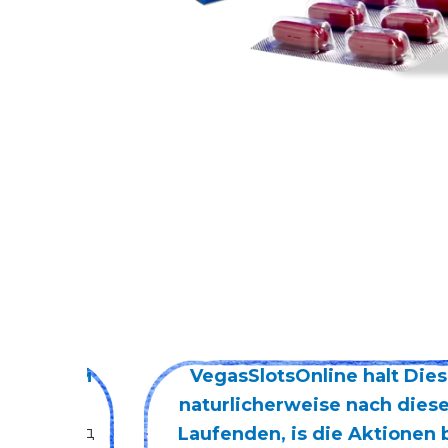
олный
VegasSlotsOnline halt Diese
naturlicherweise nach diesem
й гайд
Laufenden, is die Aktionen bei