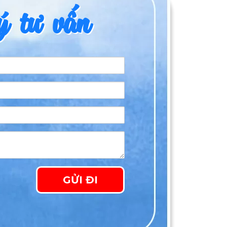
 tư vấn