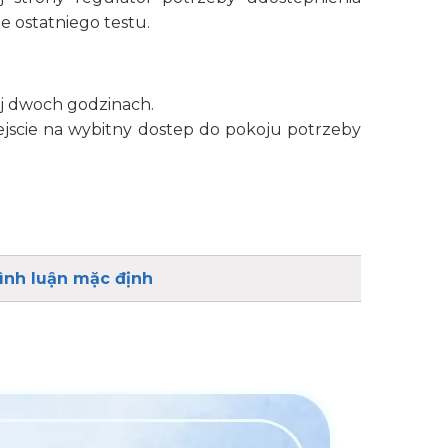
 ostatniego testu.
j dwoch godzinach.
ejscie na wybitny dostep do pokoju potrzeby
ình luận mặc định